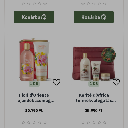
Kosárba
Kosárba
1 DB
1 DB
Fiori d'Oriente
Karité d'Africa
ajándékcsomag
termékválogatás
fémdobozban
neszeszerben
10.790 Ft
15.990 Ft