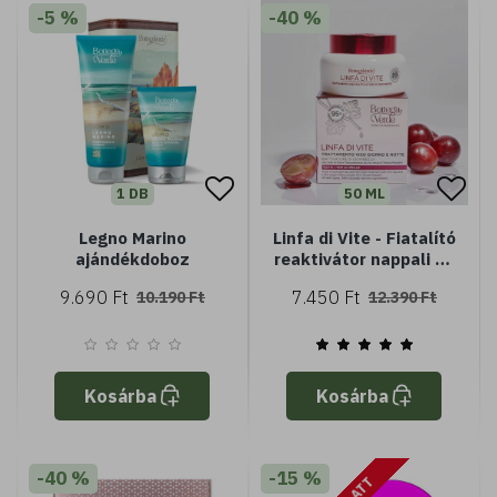
-5 %
-40 %
1 DB
50 ML
Legno Marino
Linfa di Vite - Fiatalító
ajándékdoboz
reaktivátor nappali és
éjszakai arckezelés -
9.690 Ft
7.450 Ft
10.190 Ft
12.390 Ft
szőlőnedvvel és
vörösszőlő
fitokomplexszel -
minden bőrtípusra
Kosárba
Kosárba
-40 %
-15 %