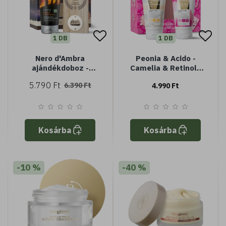
1 DB
1 DB
Nero d'Ambra
Peonia & Acido -
ajándékdoboz -
Camelia & Retinolo
Sampon és tusfürdő +
kézkrém kollekció
5.790 Ft
6.390 Ft
4.990 Ft
sörnyitó
Kosárba
Kosárba
-10 %
-40 %