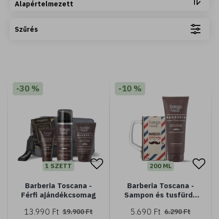
Alapértelmezett
Szűrés
-30 %
-10 %
ML
400 ML
ürdő ylang ylang és
Argan del Marocco - Tusfürdő - 
vonattal (400 ml)
olajjal (400 ml) - Normál vag
Ft
2.490 Ft
1 SZETT
200 ML
Barberia Toscana -
Barberia Toscana -
Férfi ajándékcsomag
Sampon és tusfürdő
(200 ml) + söröskorsó
13.990 Ft
5.690 Ft
19.900 Ft
6.290 Ft
Kosárba