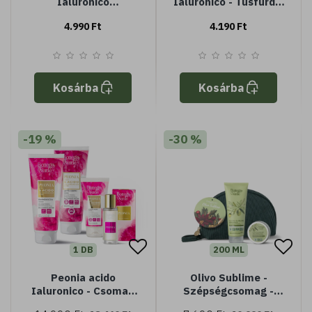
Ialuronico
Ialuronico - Tusfürdő,
ajándékcsomag -
testápoló,
4.990 Ft
4.190 Ft
neszeszerben
neszeszerben
Kosárba
Kosárba
-19 %
-30 %
1 DB
200 ML
Peonia acido
Olivo Sublime -
Ialuronico - Csomag
Szépségcsomag -
ajánlat
normál vagy száraz