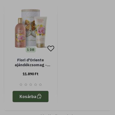
1 DB
Fiori d'Oriente
ajándékcsomag -
Fémdobozban
11.890 Ft
Kosárba