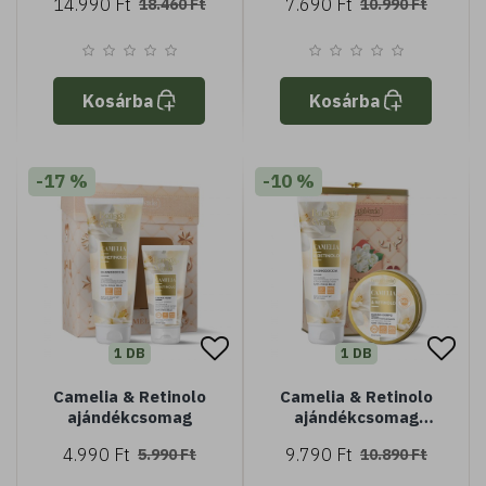
14.990 Ft
7.690 Ft
18.460 Ft
10.990 Ft
bőrre
Kosárba
Kosárba
-17 %
-10 %
1 DB
1 DB
Camelia & Retinolo
Camelia & Retinolo
ajándékcsomag
ajándékcsomag
fémdobozban
4.990 Ft
9.790 Ft
5.990 Ft
10.890 Ft