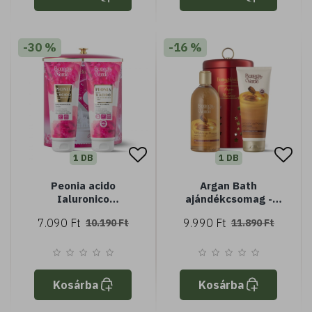
-30 %
-16 %
1 DB
1 DB
Peonia acido
Argan Bath
Ialuronico
ajándékcsomag -
ajándékcsomag
Fémdobozban
7.090 Ft
9.990 Ft
10.190 Ft
11.890 Ft
Kosárba
Kosárba