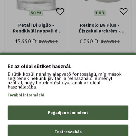
50 ML
1 DB
Petali Di Giglio -
Retinolo Bv Plus -
Rendkívüli nappali és
Éjszakai arckrém -
éjszakai arckezelés
öregedésgátló,
17.990 Ft
6.590 Ft
19.990 Ft
10.990 Ft
(50 ml) - minden
rugalmasító -
bőrtípusra
Ajándékdobozban
Ez az oldal sütiket használ.
Kosárba
Kosárba
E sütik közül néhány alapvető fontosságú, míg mások
segítenek nekünk javítani a felhasználói élményt
azáltal, hogy betekintést nyújtanak az oldal
használatába.
-14 %
-20 %
További információ
Fogadjon el mindent
Testreszabás