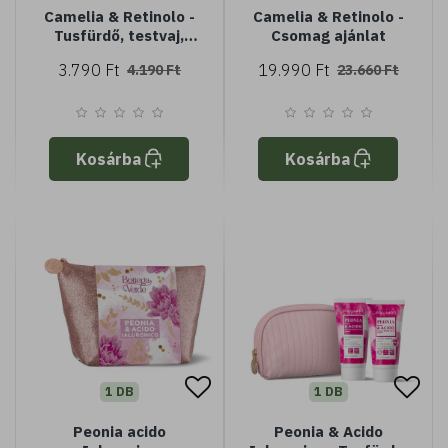
Camelia & Retinolo -
Camelia & Retinolo -
Tusfürdő, testvaj,
Csomag ajánlat
neszeszerben
3.790 Ft
19.990 Ft
4.190 Ft
23.660 Ft
Kosárba
Kosárba
1 DB
1 DB
Peonia acido
Peonia & Acido