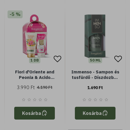
-5 %
1 DB
50 ML
Fiori d'Oriente and
Immenso - Sampon és
Peonia & Acido
tusfürdő - Díszdozban
kézkrém kollekció
(50 ml)
3.990 Ft
4.190 Ft
1.690 Ft
Kosárba
Kosárba