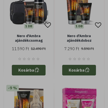
1 DB
1 DB
Nero d'Ambra
Nero d'Ambra
ajándékcsomag
ajándékdoboz
11.590 Ft
7.290 Ft
12.490 Ft
9.590 Ft
Kosárba
Kosárba
-9 %