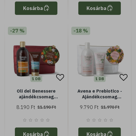
Kosárba
Kosárba
-27 %
-18 %
1 DB
1 DB
Oli del Benessere
Avena e Prebiotico -
ajándékcsomag
Ajándékcsomag
neszeszerben
neszeszerben
8.190 Ft
9.790 Ft
11.190 Ft
11.970 Ft
Kosárba
Kosárba