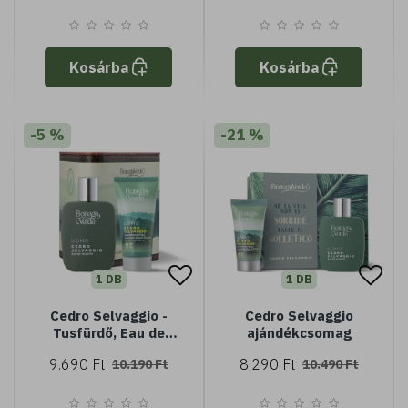
Kosárba
Kosárba
-5 %
-21 %
1 DB
1 DB
Cedro Selvaggio -
Cedro Selvaggio
Tusfürdő, Eau de
ajándékcsomag
Toilette -
9.690 Ft
8.290 Ft
10.190 Ft
10.490 Ft
ajándékdoboz