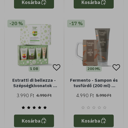
Kosárba
Kosárba
-20 %
-17 %
1 DB
200 ML
Estratti di bellezza -
Fermento - Sampon és
Szépségkivonatok -
tusfürdő (200 ml) +
Készlet
söröskorsó
3.990 Ft
4.990 Ft
4.990 Ft
5.990 Ft
Kosárba
Kosárba