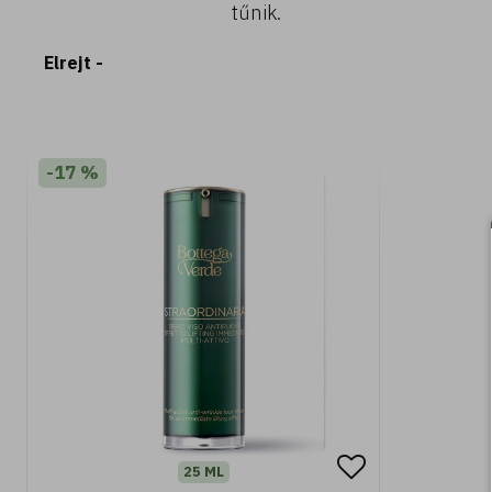
tűnik.
Elrejt -
-17 %
25 ML