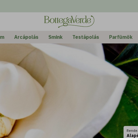
em
Arcápolás
Smink
Testápolás
Parfümök
Rende
Alap