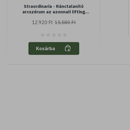
Straordinaria - Ránctalanító
arcszérum az azonnali lifting
hatásért. Volunage, MAXnolia és
12.920 Ft
15.580 Ft
SESAFLASH (25 ml) multiaktív,
feltöltő és hidratáló, védőhatást
biztosító
Kosárba