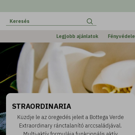
Legjobb ajánlatok
Fényvédel
STRAORDINARIA
Küzdje le az öregedés jeleit a Bottega Verde
Extraordinary ránctalanító arccsaládjával.
Multi-aktív formulája funkcionális aktív