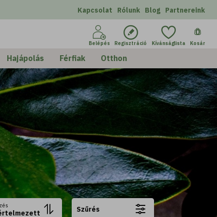
Kapcsolat
Rólunk
Blog
Partnereink
0
Belépés
Regisztráció
Kívánságlista
Kosár
Hajápolás
Férfiak
Otthon
zés
Szűrés
értelmezett