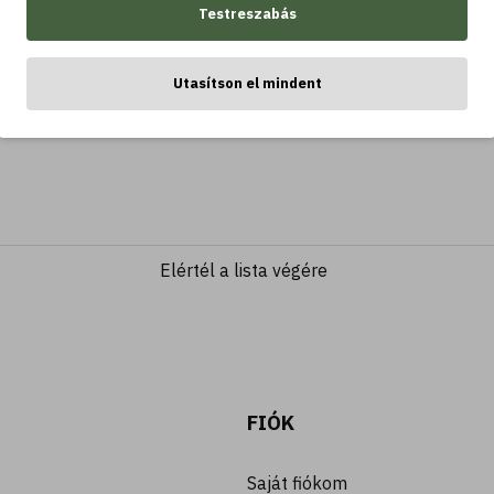
Testreszabás
Utasítson el mindent
Elértél a lista végére
FIÓK
Saját fiókom