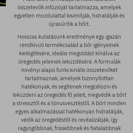
összetevők infúzióját tartalmazza, amelyek
egyetlen mozdulattal kisimítják, hidratálják és
újrasűrítik a bőrt.
Hosszas kutatásunk eredménye egy igazán
rendkívüli termékcsalád a bőr igényeinek
kielégítésére, ideális megoldást kínálva az
öregedés jeleinek leküzdésére. A formulák
növényi alapú funkcionális összetevőket
tartalmaznak, amelyek bizonyítottan
hatékonyak, és segítenek megcélozni és
leküzdeni az öregedés fő jeleit, megvédik a bőrt
a stressztől és a tónusvesztéstől. A bőrt minden
egyes alkalmazással hatékonyan hidratálják,
védik az öregedéstől és revitalizálják, így
ragyogóbbnak, frissebbnek és fiatalabbnak