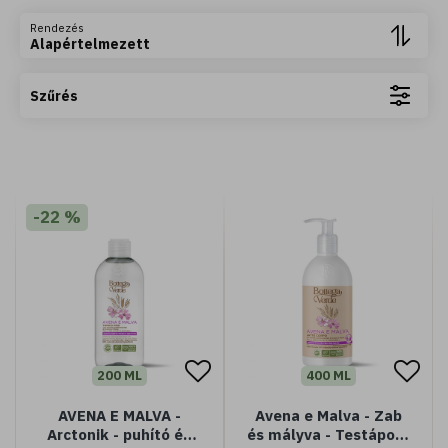
Rendezés
Alapértelmezett
Szűrés
-22 %
200 ML
400 ML
AVENA E MALVA -
Avena e Malva - Zab
Arctonik - puhító és
és mályva - Testápoló