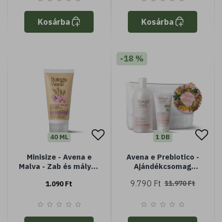
Tenuta Massaini
Tenuta Massaini
zabtejjel és Biolin
zabtejjel és Biolin
Kosárba
Kosárba
Prebiotic - minden
Prebiotic - minden
bőrtípusra
bőrtípusra
-18 %
40 ML
1 DB
Minisize - Avena e
Avena e Prebiotico -
Malva - Zab és mályva
Ajándékcsomag
- Testápoló tej - védő,
neszeszerben
9.790 Ft
11.970 Ft
1.090 Ft
nyugtató, hidratáló
40ml