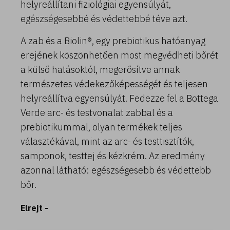
helyreállítani fiziológiai egyensúlyát,
egészségesebbé és védettebbé téve azt.
A zab és a Biolin®, egy prebiotikus hatóanyag
erejének köszönhetően most megvédheti bőrét
a külső hatásoktól, megerősítve annak
természetes védekezőképességét és teljesen
helyreállítva egyensúlyát. Fedezze fel a Bottega
Verde arc- és testvonalat zabbal és a
400 ML
prebiotikummal, olyan termékek teljes
választékával, mint az arc- és testtisztítók,
Fiori d'Oriente - Tusfürdő ylang ylang és
damaszkuszi rózsa kivonattal (400 ml)
samponok, testtej és kézkrém. Az eredmény
azonnal látható: egészségesebb és védettebb
2.590 Ft
bőr.
Elrejt -
Kosárba