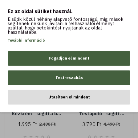
védő, nyugtató,
védekezőképességét -
hidratáló - Tenuta
enyhe, védő, puhító -
Ez az oldal sütiket használ.
Massaini zabtejjel és
Tenuta Massaini
E sütik közül néhány alapvető fontosságú, míg mások
Biolin Prebiotic -
zabtej és Biolin
segítenek nekünk javítani a felhasználói élményt
Kosárba
Kosárba
minden bőrtípusra
Prebiotic - minden
azáltal, hogy betekintést nyújtanak az oldal
használatába.
bőrtípusra
További információ
-20 %
-16 %
Fogadjon el mindent
Testreszabás
75 ML
200 ML
Utasítson el mindent
Avena e Prebiotico -
Avena e Prebiotico -
Kézkrém - segíti a bőr
Testápoló - segíti a
természetes
bőr természetes
1.995 Ft
3.790 Ft
2.490 Ft
4.490 Ft
védekezőképességének
védekezőképességének
fokozását - védő,
fokozását - védő,
nyugtató, hidratáló -
nyugtató, hidratáló -