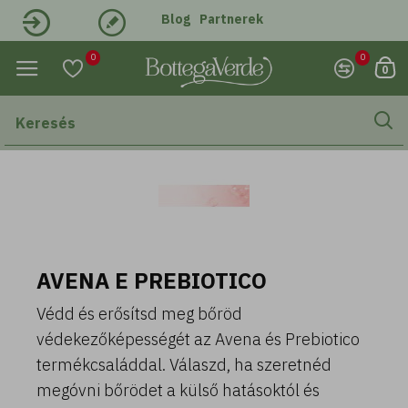
Blog
Partnerek
Belépés
Regisztráció
0
0
0
AVENA E PREBIOTICO
Védd és erősítsd meg bőröd
védekezőképességét az Avena és Prebiotico
termékcsaláddal. Válaszd, ha szeretnéd
megóvni bőrödet a külső hatásoktól és