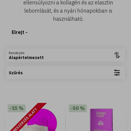
ellensúlyozni a kollagén és az elasztin
lebomlását, és a nyári hónapokban is
használható.
Elrejt -
Rendezés
Alapértelmezett
400 ML
Szűrés
Fiori d'Oriente - Tusfürdő ylang ylang és
damaszkuszi rózsa kivonattal (400 ml)
2.590 Ft
-15 %
-50 %
BESZERZÉS ALATT
Kosárba