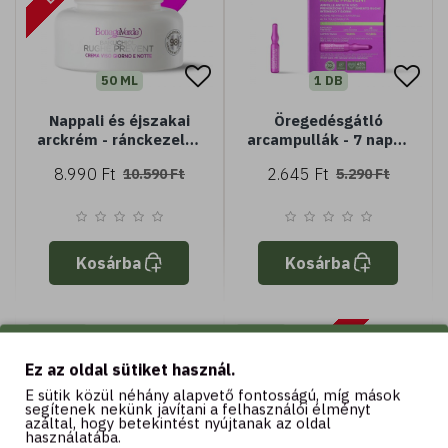
50 ML
1 DB
Nappali és éjszakai
Öregedésgátló
arckrém - ránckezelés
arcampullák - 7 napos
és megelőzés -
intenzív ránckezelés
8.990 Ft
2.645 Ft
10.590 Ft
5.290 Ft
természetes retinol
és megelőzés -
hatás - magas
természetes retinol
tolerálhatóság (50 ml)
hatás - magas
- minden bőrtípus
tolerálhatóság -
minden bőrtípus
Kosárba
Kosárba
-50 %
-5 %
BESZERZÉS ALATT
Ez az oldal sütiket használ.
E sütik közül néhány alapvető fontosságú, míg mások
segítenek nekünk javítani a felhasználói élményt
azáltal, hogy betekintést nyújtanak az oldal
használatába.