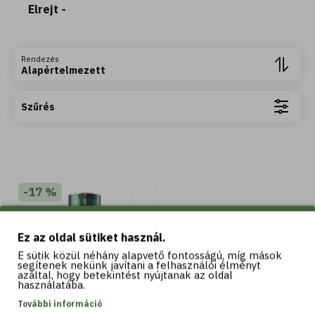
Elrejt -
Rendezés
Alapértelmezett
Szűrés
-17 %
Ez az oldal sütiket használ.
E sütik közül néhány alapvető fontosságú, míg mások
segítenek nekünk javítani a felhasználói élményt
azáltal, hogy betekintést nyújtanak az oldal
használatába.
25 ML
További információ