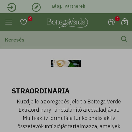
Blog
Partnerek
Belépés
Regisztráció
0
0
0
STRAORDINARIA
Küzdje le az öregedés jeleit a Bottega Verde
Extraordinary ránctalanító arccsaládjával.
Multi-aktív formulája funkcionális aktív
összetevők infúzióját tartalmazza, amelyek