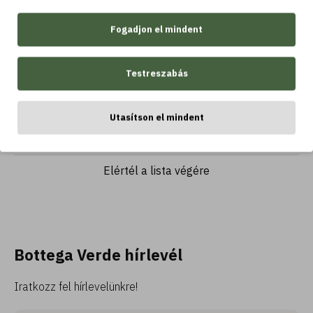
Straordinaria -
Ránctalanító
Fogadjon el mindent
arcszérum az azonnali
12.920 Ft
15.580 Ft
lifting hatásért.
Volunage, MAXnolia és
Testreszabás
SESAFLASH (25 ml)
multiaktív, feltöltő és
hidratáló, védőhatást
Kosárba
Utasítson el mindent
biztosító
Elértél a lista végére
Bottega Verde hírlevél
Iratkozz fel hírlevelünkre!