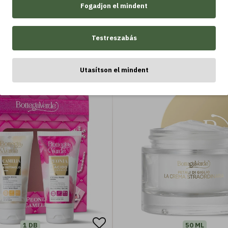
.990 Ft
10.590 Ft
hatóság (50 ml) - minden
Fogadjon el mindent
bőrtípus
Testreszabás
Kosárba
Kosárba
Utasítson el mindent
-10 %
1 DB
50 ML