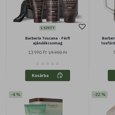
1 SZETT
Barberia Toscana - Férfi
Barber
ajándékcsomag
tusfürd
13.990 Ft
19.900 Ft
Kosárba
-4 %
-22 %