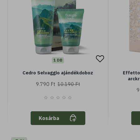
1 DB
Cedro Selvaggio ajándékdoboz
Effetto
arckr
9.790 Ft
10.190 Ft
lótuszv
9
normá
Kosárba