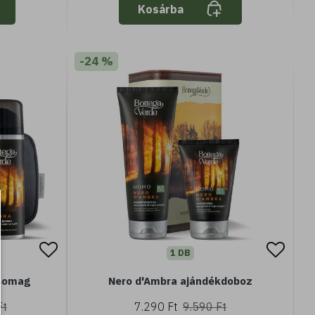
Kosárba
-24 %
1 DB
csomag
Nero d'Ambra ajándékdoboz
Ft
7.290 Ft
9.590 Ft