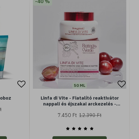
-40 %
50 ML
doboz
Linfa di Vite - Fiatalító reaktivátor
nappali és éjszakai arckezelés -
t
szőlőnedvvel és vörösszőlő
7.450 Ft
12.390 Ft
fitokomplexszel - minden bőrtípusra