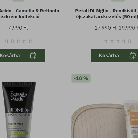
Acido - Camelia & Retinolo
Petali Di Giglio - Rendkívüli
ézkrém kollekció
éjszakai arckezelés (50 ml
bőrtípusra
4.990 Ft
17.990 Ft
19.990 
Kosárba
Kosárba
-10 %