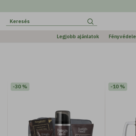
VALENTIN-NAP
Legjobb ajánlatok
Fényvédel
-30 %
-10 %