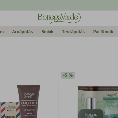
Rende
Alap
em
Arcápolás
Smink
Testápolás
Parfümök
-5 %