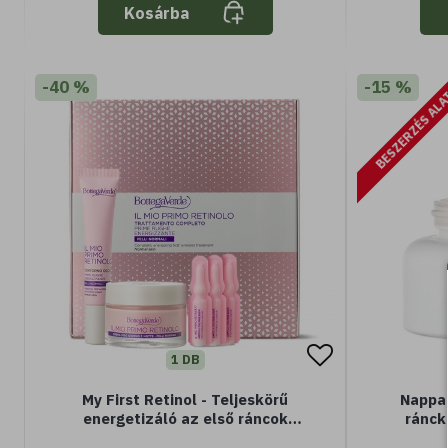
Kosárba
-40 %
-15 %
BESZERZÉS AL
1 DB
My First Retinol - Teljeskörű
Nappal
energetizáló az első ráncok
ránck
kezelésére - Normál bőrre
természe