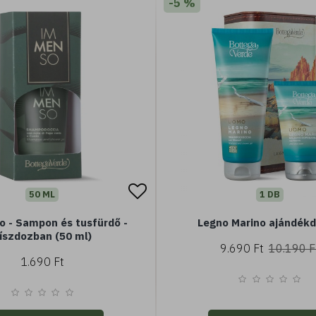
-5 %
50 ML
1 DB
 - Sampon és tusfürdő -
Legno Marino ajándék
íszdozban (50 ml)
9.690 Ft
10.190 F
1.690 Ft