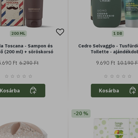
200 ML
1 DB
ia Toscana - Sampon és
Cedro Selvaggio - Tusfürd
ő (200 ml) + söröskorsó
Toilette - ajándékdo
5.690 Ft
6.290 Ft
9.690 Ft
10.190 F
Kosárba
Kosárba
-20 %