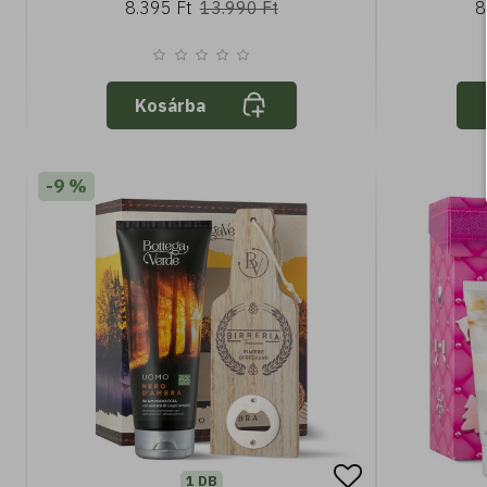
8.395 Ft
13.990 Ft
8
tolerál
Kosárba
-9 %
1 DB