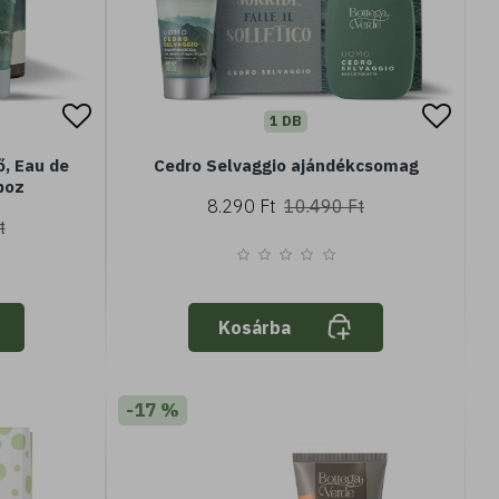
1 DB
ő, Eau de
Cedro Selvaggio ajándékcsomag
boz
8.290 Ft
10.490 Ft
t
Kosárba
-17 %