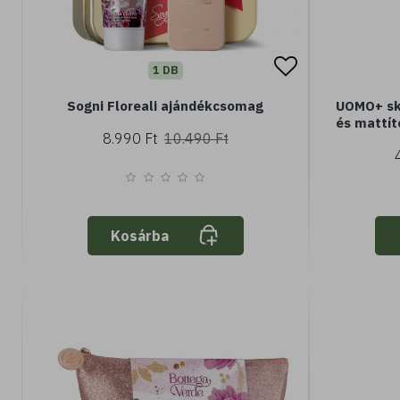
1 DB
Sogni Floreali ajándékcsomag
UOMO+ ski
és mattító
8.990 Ft
10.490 Ft
Kosárba