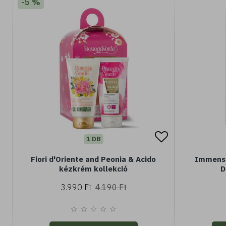
-5 %
1 DB
Fiori d'Oriente and Peonia & Acido
Immenso
kézkrém kollekció
D
3.990 Ft
4.190 Ft