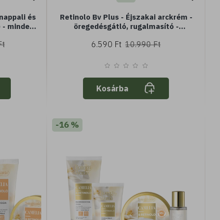
 nappali és
Retinolo Bv Plus - Éjszakai arckrém -
) - minden
öregedésgátló, rugalmasító -
Ajándékdobozban
Ft
6.590 Ft
10.990 Ft
Kosárba
-16 %