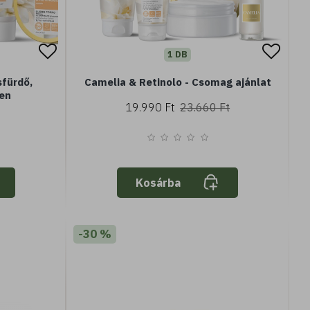
1 DB
sfürdő,
Camelia & Retinolo - Csomag ajánlat
ben
19.990 Ft
23.660 Ft
Kosárba
-30 %