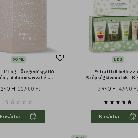
50 ML
1 DB
 Lifting - Öregedésgátló
Estratti di bellezza
ém, hialuronsavval és
Szépségkivonatok - Ké
irág kivonattal (50 ml) -
.290 Ft
11.900 Ft
3.990 Ft
4.990 Ft
l vagy száraz bőrre -
Díszdobozban
Kosárba
Kosárba