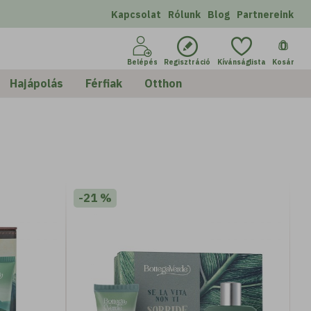
Kapcsolat
Rólunk
Blog
Partnereink
0
Belépés
Regisztráció
Kívánságlista
Kosár
zés
Szűrés
értelmezett
Hajápolás
Férfiak
Otthon
-21 %