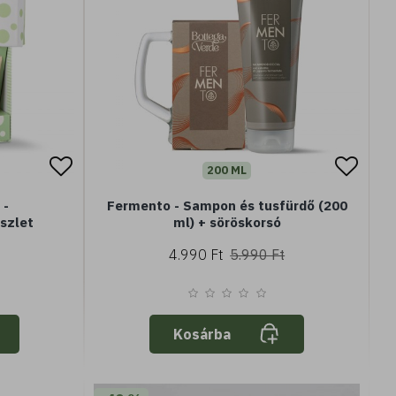
200 ML
 -
Fermento - Sampon és tusfürdő (200
szlet
ml) + söröskorsó
4.990 Ft
5.990 Ft
Kosárba