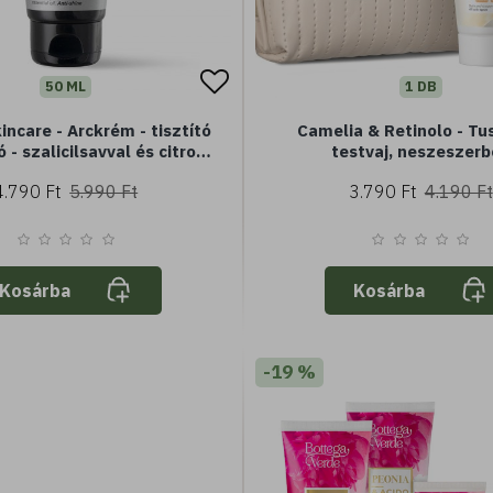
50 ML
1 DB
ncare - Arckrém - tisztító
Camelia & Retinolo - Tu
 - szalicilsavval és citrom
testvaj, neszeszer
illóolajjal (50 ml)
4.790 Ft
5.990 Ft
3.790 Ft
4.190 Ft
Kosárba
Kosárba
-19 %