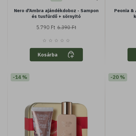
Nero d'Ambra ajándékdoboz - Sampon
Peonia & 
és tusfürdő + sörnyitó
k
5.790 Ft
6.390 Ft
Kosárba
-14 %
-20 %