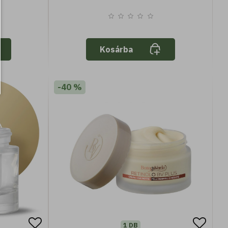
Kosárba
-40 %
1 DB