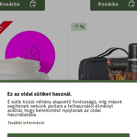
Kosárba
Kosárba
-7 %
ATT
Ez az oldal sütiket használ.
E sütik közül néhány alapvető fontosságú, míg mások
segítenek nekünk javítani a felhasználói élményt
azáltal, hogy betekintést nyújtanak az oldal
50 ML
1 DB
használatába.
i és éjszakai arckrém -
Nero d'Ambra ajándék
További információ
ezelés és megelőzés -
11.590 Ft
12.490 
tes retinol hatás - magas