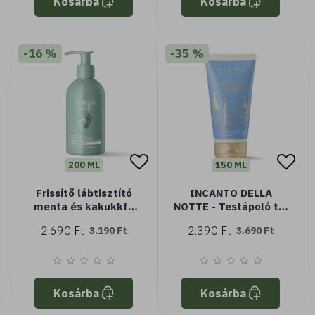
Kosárba
Kosárba
-16 %
-35 %
200 ML
150 ML
Frissítő lábtisztító
INCANTO DELLA
menta és kakukkfű
NOTTE - Testápoló tej
illóolajjal (200 ml)
- Az éjszaka varázsa
2.690 Ft
2.390 Ft
3.190 Ft
3.690 Ft
(150 ml)
Kosárba
Kosárba