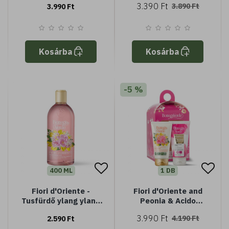
3.390 Ft
3.890 Ft
3.990 Ft
rózsa kivonattal (200
kivonattal (150 ml)
ml)
Kosárba
Kosárba
-5 %
400 ML
1 DB
Fiori d'Oriente -
Fiori d'Oriente and
Tusfürdő ylang ylang
Peonia & Acido
és damaszkuszi rózsa
kézkrém kollekció
3.990 Ft
4.190 Ft
2.590 Ft
kivonattal (400 ml)