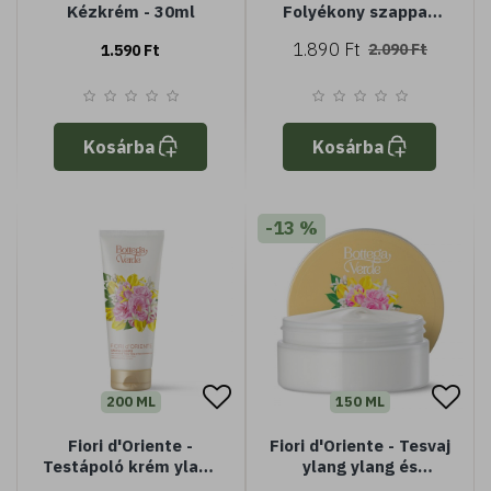
Kézkrém - 30ml
Folyékony szappan
ylang ylang és
1.890 Ft
2.090 Ft
1.590 Ft
damaszkuszi rózsa
kivonattal (250 ml
Kosárba
Kosárba
-13 %
200 ML
150 ML
Fiori d'Oriente -
Fiori d'Oriente - Tesvaj
Testápoló krém ylang
ylang ylang és
ylang és damaszkuszi
damaszkuszi rózsa