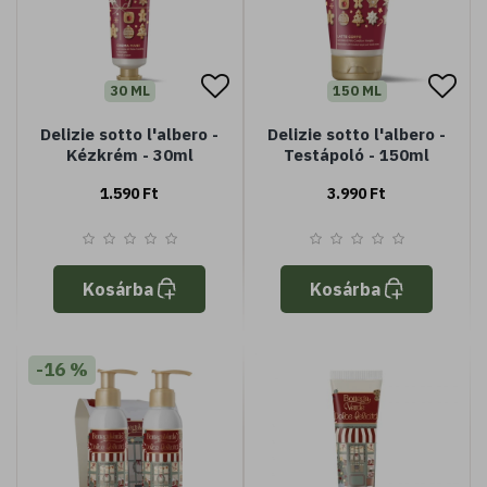
30 ML
150 ML
Delizie sotto l'albero -
Delizie sotto l'albero -
Kézkrém - 30ml
Testápoló - 150ml
1.590 Ft
3.990 Ft
Kosárba
Kosárba
-16 %