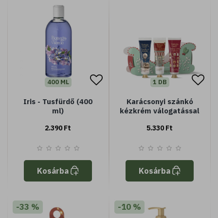
400 ML
1 DB
Iris - Tusfürdő (400
Karácsonyi szánkó
ml)
kézkrém válogatással
2.390 Ft
5.330 Ft
Kosárba
Kosárba
-33 %
-10 %