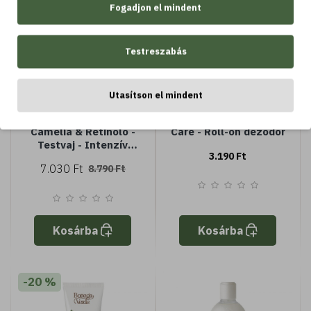
Fogadjon el mindent
Testreszabás
Utasítson el mindent
150 ML
1 DB
Camelia & Retinolo -
Care - Roll-on dezodor
Testvaj - Intenzív
3.190 Ft
hidratálás
7.030 Ft
8.790 Ft
Kosárba
Kosárba
-20 %