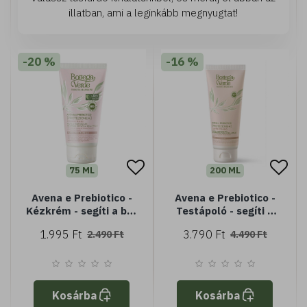
illatban, ami a leginkább megnyugtat!
-20 %
-16 %
75 ML
200 ML
Avena e Prebiotico -
Avena e Prebiotico -
Kézkrém - segíti a bőr
Testápoló - segíti a
természetes
bőr természetes
1.995 Ft
3.790 Ft
2.490 Ft
4.490 Ft
védekezőképességének
védekezőképességének
fokozását - védő,
fokozását - védő,
nyugtató, hidratáló -
nyugtató, hidratáló -
Tenuta Massaini
Tenuta Massaini
zabtejjel és Biolin
zabtejjel és Biolin
Kosárba
Kosárba
Prebiotic - minden
Prebiotic - minden