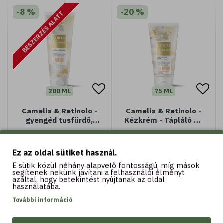
-8 %
-20 %
BESZERZÉS ALATT
200 ML
75 ML
Camelia & Retinolo -
Camelia & Retinolo -
gyengéd tusfürdő,
Kézkrém - Tápláló és
retinollal és
védő kézkrém
2.390 Ft
2.230 Ft
2.590 Ft
2.790 Ft
kaméliával
Ez az oldal sütiket használ.
E sütik közül néhány alapvető fontosságú, míg mások
segítenek nekünk javítani a felhasználói élményt
azáltal, hogy betekintést nyújtanak az oldal
Kosárba
Kosárba
használatába.
További információ
-20 %