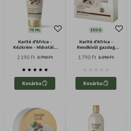
75 ML
150 G
Karitè d'Africa -
Karitè d'Africa -
Kézkrém - Hidratáló
Rendkívül gazdag
és tápláló - Shea
szappan shea vajjal
2.190 Ft
1.790 Ft
2.790 Ft
2.090 Ft
vajjal (75 ml) - Normál
(150 g) - normál vagy
vagy száraz bőrre
száraz bőrre
Kosárba
Kosárba