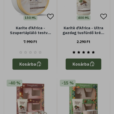
150 ML
400 ML
Karite d'Africa -
Karitè d'Africa - Ultra
Szupertápláló testvaj
gazdag tusfürdő krém
(150ml)
shea kivonattal (400
7.990 Ft
2.290 Ft
ml) - Normál vagy
száraz bőrre
Kosárba
Kosárba
-40 %
-15 %