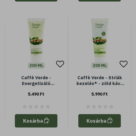
bőrtípusra
bőrtípusra
200 ML
200 ML
Caffè Verde -
Caffè Verde - Striák
Energetizáló
kezelés* - zöld kávé
mindennapi testápoló
kivonattal és
5.490 Ft
5.990 Ft
- zöld kávé kivonattal
illóolajok keverékével
és illóolajok
(200 ml) - elasztikus
keverékével (200 ml) -
revitalizáló
Kosárba
Kosárba