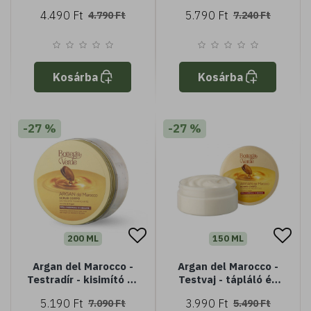
selymesítő és tápláló
selymesítő -
4.490 Ft
5.790 Ft
4.790 Ft
7.240 Ft
- argánolajjal (200 ml)
argánolajjal (100 ml) -
- normál vagy száraz
normál vagy száraz
bőrre
bőrre
Kosárba
Kosárba
-27 %
-27 %
200 ML
150 ML
Argan del Marocco -
Argan del Marocco -
Testradír - kisimító és
Testvaj - tápláló és
tonizáló - argánolajjal
védő - argánolajjal
5.190 Ft
3.990 Ft
7.090 Ft
5.490 Ft
(200 ml) - normál vagy
(150 ml) - normál vagy