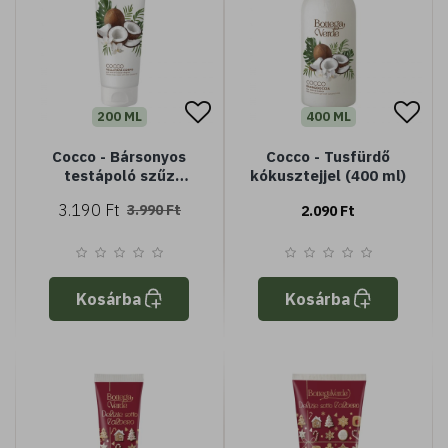
200 ML
400 ML
Cocco - Bársonyos
Cocco - Tusfürdő
testápoló szűz
kókusztejjel (400 ml)
kókuszolajjal (200 ml)
3.190 Ft
3.990 Ft
2.090 Ft
Kosárba
Kosárba