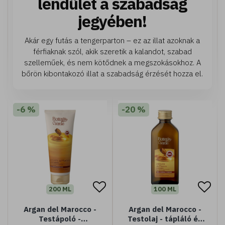
lendület a szabadság
jegyében!
Akár egy futás a tengerparton – ez az illat azoknak a
férfiaknak szól, akik szeretik a kalandot, szabad
szelleműek, és nem kötődnek a megszokásokhoz. A
bőrön kibontakozó illat a szabadság érzését hozza el.
-6 %
-20 %
200 ML
100 ML
Argan del Marocco -
Argan del Marocco -
Testápoló -
Testolaj - tápláló és