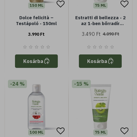
150 ML
75 ML
Dolce felicità –
Estratti di bellezza - 2
Testápoló - 150ml
az 1-ben bőrradír
maszk - őszibarack és
3.490 Ft
4.090 Ft
3.990 Ft
sárgabarack -
kisimítja, hidratálja és
ragyogóvá teszi -
normál bőrre (75 ml)
Kosárba
Kosárba
-24 %
-15 %
100 ML
75 ML