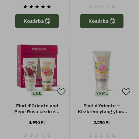
Kosárba
Kosárba
1 DB
75 ML
Fiori d'Oriente and
Fiori d'Oriente –
Pepe Rosa kézkrém
Kézkrém ylang ylang
kollekció
és damaszkuszi rózsa
4.990 Ft
2.290 Ft
kivonattal (75 ml)