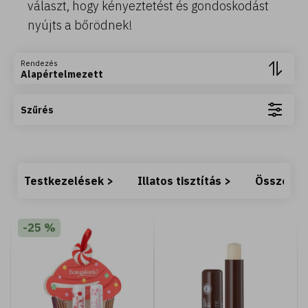
választ, hogy kényeztetést és gondoskodást
nyújts a bőrödnek!
Tovább olvasom +
Rendezés
Alapértelmezett
Szűrés
Testkezelések >
Illatos tisztítás >
Összetev
-25 %