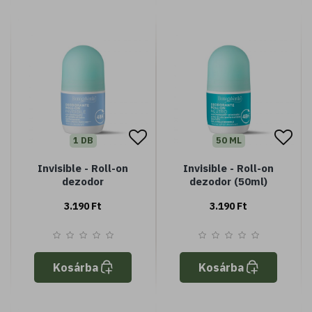
1 DB
50 ML
Invisible - Roll-on
Invisible - Roll-on
dezodor
dezodor (50ml)
3.190 Ft
3.190 Ft
Kosárba
Kosárba