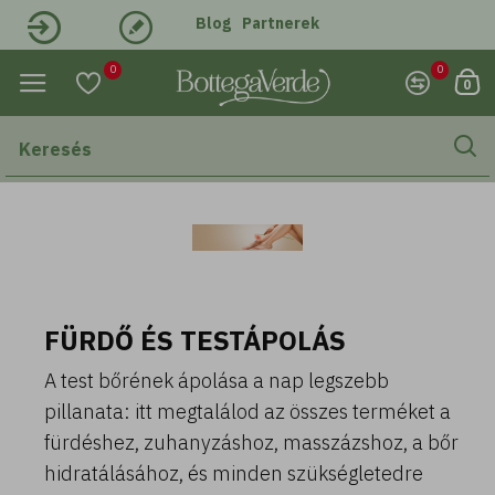
Blog
Partnerek
Belépés
Regisztráció
0
0
0
FÜRDŐ ÉS TESTÁPOLÁS
A test bőrének ápolása a nap legszebb
pillanata: itt megtalálod az összes terméket a
fürdéshez, zuhanyzáshoz, masszázshoz, a bőr
hidratálásához, és minden szükségletedre