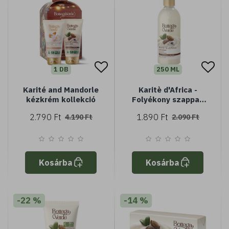
1 DB
250 ML
Karité and Mandorle
Karitè d'Africa -
kézkrém kollekció
Folyékony szappan
shea kivonattal (250
2.790 Ft
1.890 Ft
4.190 Ft
2.090 Ft
ml) - Normál vagy
száraz bőrre
Kosárba
Kosárba
-22 %
-14 %