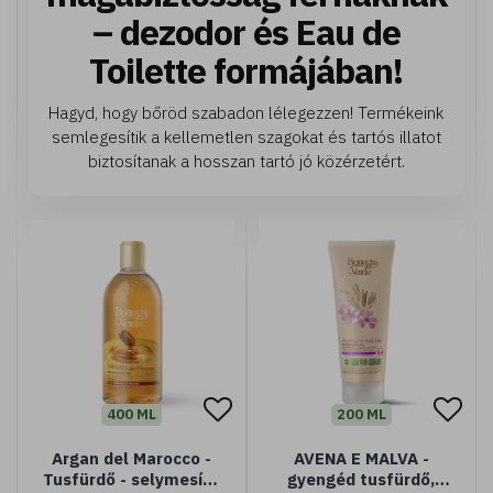
– dezodor és Eau de
Toilette formájában!
Hagyd, hogy bőröd szabadon lélegezzen! Termékeink
semlegesítik a kellemetlen szagokat és tartós illatot
biztosítanak a hosszan tartó jó közérzetért.
400 ML
200 ML
Argan del Marocco -
AVENA E MALVA -
Tusfürdő - selymesítő
gyengéd tusfürdő,