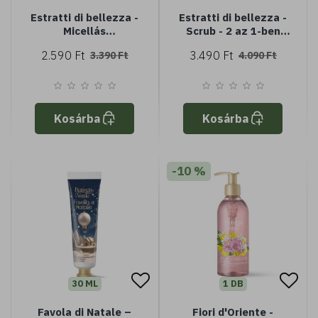
Estratti di bellezza -
Estratti di bellezza -
Micellás
Scrub - 2 az 1-ben
szemsminklemosó -
maszk - Zöld alma és
2.590 Ft
3.490 Ft
3.390 Ft
4.090 Ft
vattatej és málna -
Kiwi - Hámlasztás és
gyengéd és hatékony -
tisztítás
érzékeny szemekre is
(100 ml)
Kosárba
Kosárba
-10 %
30 ML
1 DB
Favola di Natale –
Fiori d'Oriente -