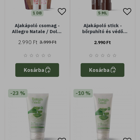
1 DB
5 ML
Ajakápoló csomag -
Ajakápoló stick -
Allegro Natale / Dolce
bőrpuhító és védő
Inverno
hatású - Shea vajjal (5
2.990 Ft
3.999 Ft
2.990 Ft
ml)
Kosárba
Kosárba
-23 %
-10 %