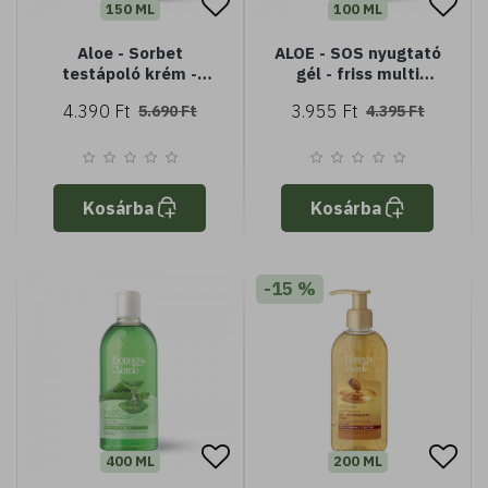
150 ML
100 ML
Aloe - Sorbet
ALOE - SOS nyugtató
testápoló krém -
gél - friss multi
hidratáló és frissítő -
hatású - 90% bio
4.390 Ft
3.955 Ft
5.690 Ft
4.395 Ft
30% bio Aloe* lével -
Aloe* lével - minden
minden bőrtípusra
bőrtípusra
Kosárba
Kosárba
-15 %
400 ML
200 ML