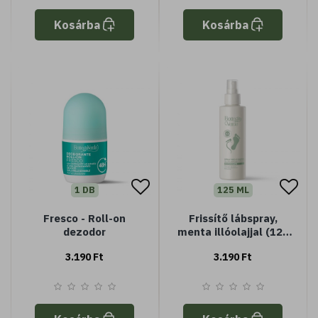
Kosárba
Kosárba
1 DB
125 ML
Fresco - Roll-on
Frissítő lábspray,
dezodor
menta illóolajjal (125
ml)
3.190 Ft
3.190 Ft