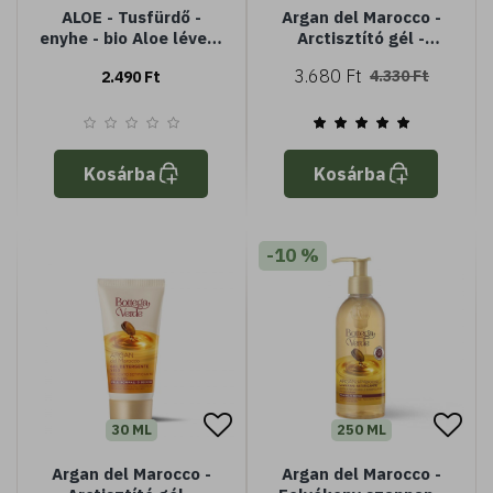
ALOE - Tusfürdő -
Argan del Marocco -
enyhe - bio Aloe lével -
Arctisztító gél -
Minden bőrtípusra
Gyengéd és
3.680 Ft
4.330 Ft
2.490 Ft
selymesítő - Argannal
(200 ml) - Normál vagy
száraz bőrre
Kosárba
Kosárba
-10 %
30 ML
250 ML
Argan del Marocco -
Argan del Marocco -