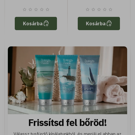
védekezőképességét -
enyhe, védő, puhító -
Tenuta Massaini
zabtej és Biolin
Kosárba
Kosárba
Prebiotic - minden
bőrtípusra
Frissítsd fel bőröd!
Válassz tusfürdő kínálatunkból, és merülj el abban az