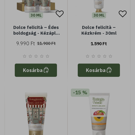
30 ML
30 ML
Dolce felicità – Édes
Dolce felicità –
boldogság - Kézápló
Kézkrém - 30ml
csomag
9.990 Ft
11.900 Ft
1.590 Ft
Kosárba
Kosárba
-15 %