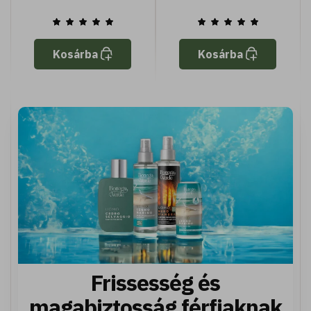
száraz bőrre
száraz bőrre
Kosárba
Kosárba
Frissesség és
magabiztosság férfiaknak