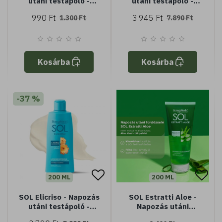
utáni testápoló -
utáni testápoló -
frissít és hidratál -
frissít és hidratál -
990 Ft
3.945 Ft
1.300 Ft
7.890 Ft
Tenuta Massaini
Tenuta Massaini
Helichrysum
Helichrysum
kivonatával (Minisize)
kivonatával - Könnyű
- Könnyű textúra -
textúra - Gyorsan
Gyorsan felszívódó
felszívódó
Kosárba
Kosárba
-37 %
200 ML
200 ML
SOL Elicriso - Napozás
SOL Estratti Aloe -
utáni testápoló -
Napozás utáni
frissít és hidratál -
tusfürdő -