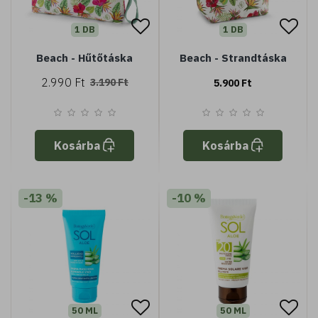
1 DB
1 DB
Beach - Hűtőtáska
Beach - Strandtáska
2.990 Ft
3.190 Ft
5.900 Ft
Kosárba
Kosárba
-13 %
-10 %
50 ML
50 ML