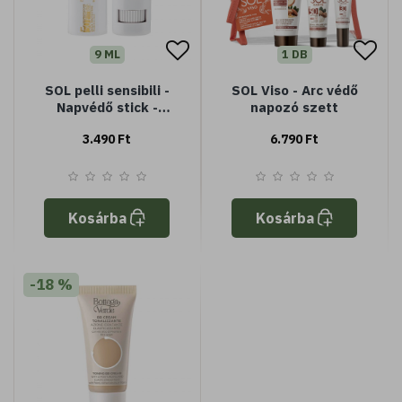
9 ML
1 DB
SOL pelli sensibili -
SOL Viso - Arc védő
Napvédő stick -
napozó szett
speciális védelem
3.490 Ft
6.790 Ft
érzékeny bőrre -
Jojoba olajjal - nagyon
magas védelem
SPF50+ - vízálló
Kosárba
Kosárba
-18 %