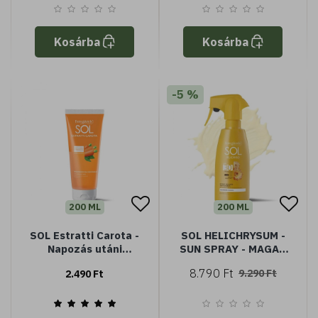
görögdinnye
kivonattal
Kosárba
Kosárba
-5 %
200 ML
200 ML
SOL Estratti Carota -
SOL HELICHRYSUM -
Napozás utáni
SUN SPRAY - MAGAS
tusfürdő -
VÉDELEM SPF30 -
8.790 Ft
9.290 Ft
2.490 Ft
meghosszabbítja a
VÍZÁLLÓ
barnulást - sárgarépa
kivonattal