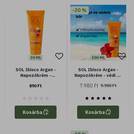
-20 %
30 ML
200 ML
SOL Ibisco Argan -
SOL Ibisco Argan -
Napozókrém -
Napozókrém - védi és
Hibiszkusz olajjal és
fokozza a barnaságot
7.980 Ft
9.980 Ft
890 Ft
Argán olajjal - SPF20
- Hibiszkusz olajjal és
közepes védelem (
Argán olajjal - SPF20
Minisize)
közepes védelem
Kosárba
Kosárba