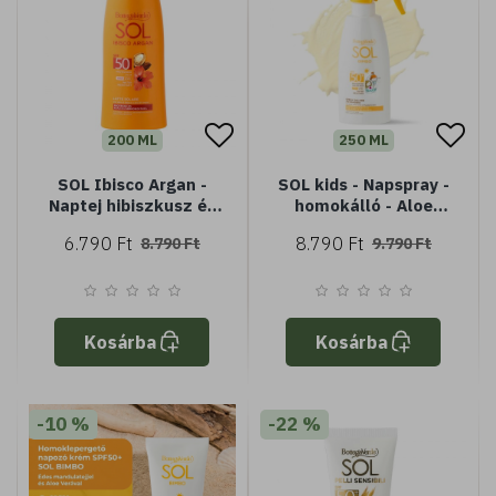
200 ML
250 ML
SOL Ibisco Argan -
SOL kids - Napspray -
Naptej hibiszkusz és
homokálló - Aloe
argán olajjal - védi és
verával és édes
6.790 Ft
8.790 Ft
8.790 Ft
9.790 Ft
fokozza a barnaságot
mandulatejjel -
- SPF50 magas
nagyon magas
védelem - Vízálló
védelem SPF50+ -
kifejezetten
gyermekek számára
Kosárba
Kosárba
készült védelem
-10 %
-22 %