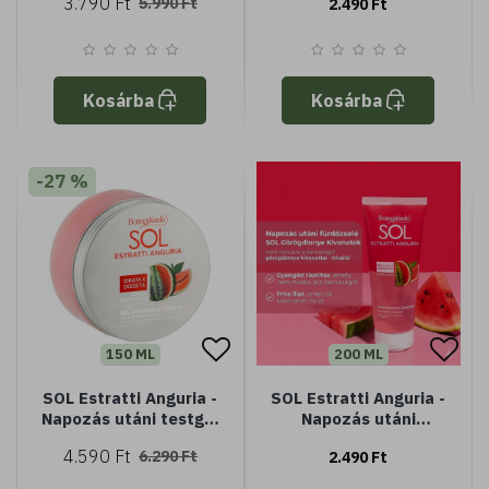
3.790 Ft
5.990 Ft
2.490 Ft
Tenuta Massaini
meghosszabbítja a
Helichrysum
barnulást - aloe
kivonattal - Könnyű
kivonattal
textúra - Gyorsan
beszívódó - Frissít és
Kosárba
Kosárba
hidratál
-27 %
150 ML
200 ML
SOL Estratti Anguria -
SOL Estratti Anguria -
Napozás utáni testgél
Napozás utáni
- hidratál és nyugtat -
tusfürdő -
4.590 Ft
6.290 Ft
2.490 Ft
görögdinnye péppel -
meghosszabbítja a
frissítő hatás
barnulást -