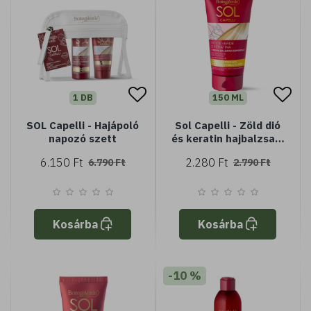
1 DB
150 ML
SOL Capelli - Hajápoló
Sol Capelli - Zöld dió
napozó szett
és keratin hajbalzsam
- napozás utáni
6.150 Ft
2.280 Ft
6.790 Ft
2.790 Ft
Kosárba
Kosárba
-10 %