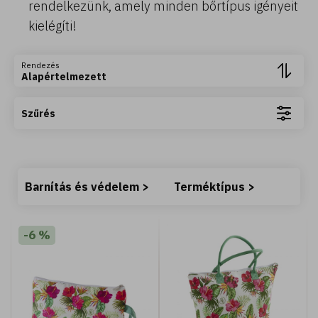
rendelkezünk, amely minden bőrtípus igényeit
kielégíti!
Tovább olvasom +
Rendezés
Alapértelmezett
Szűrés
400 ML
Barnítás és védelem >
Terméktípus >
s
Argan del Marocco - Tusfürdő - selymesítő - argán
olajjal (400 ml) - Normál vagy száraz bőrre
-6 %
2.490 Ft
Kosárba