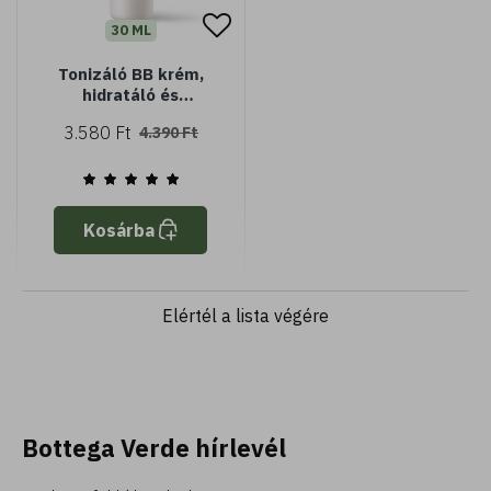
30 ML
Tonizáló BB krém,
hidratáló és
rugalmasító hatással,
3.580 Ft
4.390 Ft
bazsarózsa
kivonattal, SPF15 -
természetes
Kosárba
Elértél a lista végére
Bottega Verde hírlevél