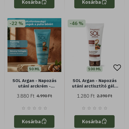
Kosárba
Kosárba
-22 %
-46 %
50 ML
100 ML
SOL Argan - Napozás
SOL Argan - Napozás
utáni arckrém -
utáni arctisztító gél -
öregedésgátló és
minden bőrtípusra -
3.880 Ft
1.280 Ft
4.990 Ft
2.390 Ft
tápláló - argánolajjal
Argán olajjal
és növényi
kollagénnel - minden
bőrtípusra
Kosárba
Kosárba