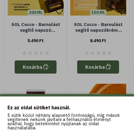
200 ML
150 ML
SOL Cocco - Barnulást
SOL Cocco - Barnulást
segítő napozó
segítő napozókrém -
testpermet - a
Magas védelem SPF50
5.490 Ft
8.490 Ft
barnaság fokozásáért
Kosárba
Kosárba
Ez az oldal sütiket használ.
E sütik közül néhány alapvető fontosságú, míg mások
segítenek nekünk javítani a felhasználói élményt
azáltal, hogy betekintést nyújtanak az oldal
használatába.