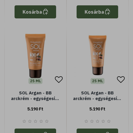
Kosárba
Kosárba
25 ML
25 ML
SOL Argan - BB
SOL Argan - BB
arckrém - egységesítő
arckrém - egységesítő
és védő - Argán olajjal
és védő - Argán olajjal
5.190 Ft
5.190 Ft
- SPF 30 magas
- SPF 30 magas
védelem
védelem - intenzív