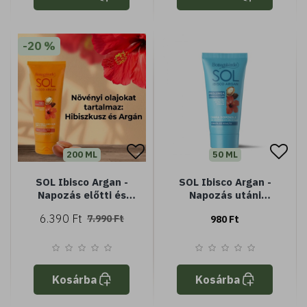
-20 %
200 ML
50 ML
SOL Ibisco Argan -
SOL Ibisco Argan -
Napozás előtti és
Napozás utáni
utáni arc- és
testápoló - frissít és
6.390 Ft
7.990 Ft
980 Ft
testápoló - előkészíti
hidratál - (Minisize) -
és meghosszabbítja a
Könnyű textúra -
barnaságot -
Gyorsan felszívódó
Hibiszkusz olajjal és
Argánolajjal - Nem
Kosárba
Kosárba
tartalmaz fényszűrőt