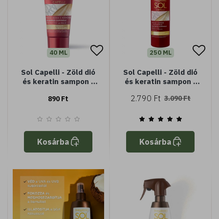
40 ML
250 ML
Sol Capelli - Zöld dió
Sol Capelli - Zöld dió
és keratin sampon -
és keratin sampon -
(Minisize) - napozás
napozás utáni
2.790 Ft
3.090 Ft
890 Ft
utáni sampon
Kosárba
Kosárba