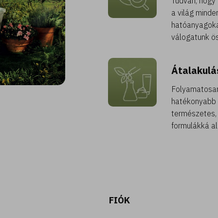
Tudván, hogy 
a világ minde
hatóanyagoka
válogatunk ö
Átalakulá
Folyamatosan
hatékonyabb 
természetes,
formulákká al
FIÓK