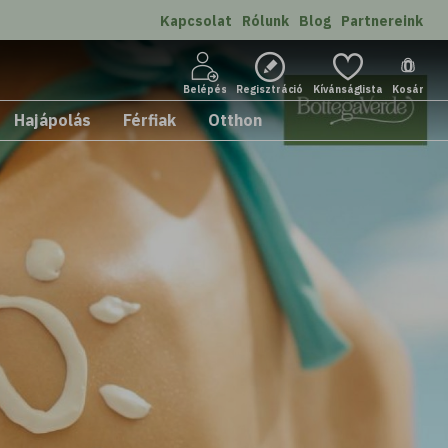
Kapcsolat
Rólunk
Blog
Partnereink
0
Belépés
Regisztráció
Kívánságlista
Kosár
Hajápolás
Férfiak
Otthon