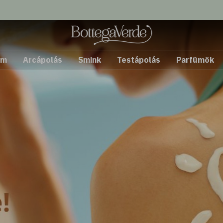
em
Arcápolás
Smink
Testápolás
Parfümök