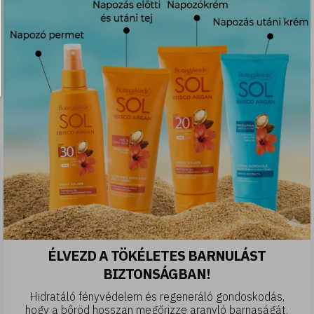
ÉLVEZD A TÖKÉLETES BARNULÁST
BIZTONSÁGBAN!
Hidratáló fényvédelem és regeneráló gondoskodás,
hogy a bőröd hosszan megőrizze aranyló barnaságát.