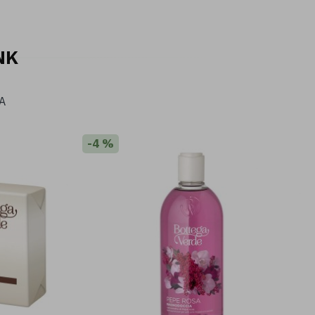
NK
A
14 %
-4 %