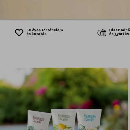
50 éves történelem
Olasz min
és kutatás
és gyártás