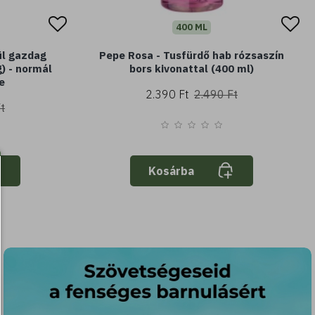
150 G
Karitè d'Africa - Rendkívül gazdag
Pepe Rosa - Tus
szappan shea vajjal (150 g) - normál
bors kivo
vagy száraz bőrre
2.390 
1.790 Ft
2.090 Ft
Kosárba
Kosá