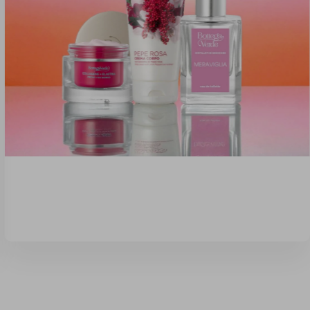
ségkivonatok
gkivonatok erejét – frissesség,
álás, amit a bőröd imádni fog!