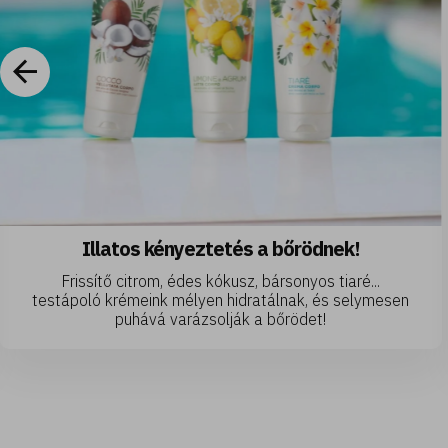
letes lábak?
Illatos kén
a nyári napok, a lábak újra
Frissítő citrom, éd
észítsd elő a szandálokat és
testápoló krémeink mé
 gondoskodunk a többiről!
puhává var