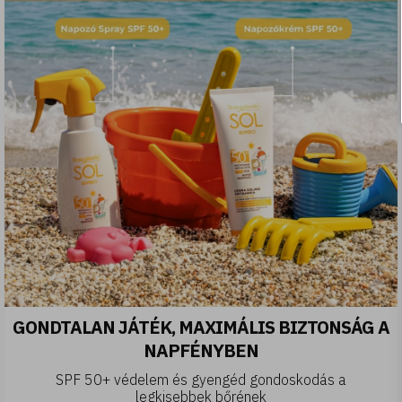
GONDTALAN JÁTÉK, MAXIMÁLIS BIZTONSÁG A
NAPFÉNYBEN
SPF 50+ védelem és gyengéd gondoskodás a
legkisebbek bőrének