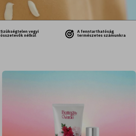
Szükségtelen vegyi
A fenntarthatóság
összetevők nélkül
természetes számunkra