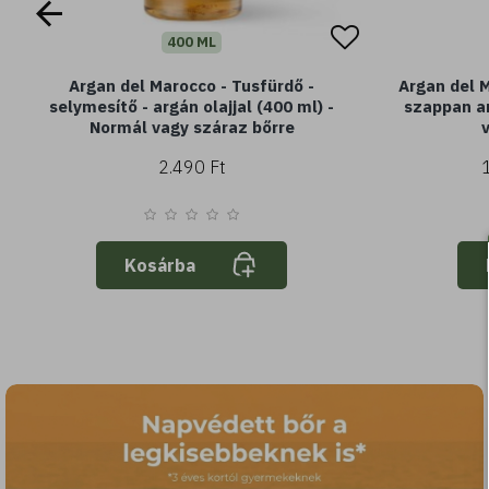
400 ML
400 ML
e - Tusfürdő ylang ylang
Argan del Marocco - Tusfü
i rózsa kivonattal (400
selymesítő - argán olajjal (40
ml)
Normál vagy száraz bőr
2.590 Ft
2.490 Ft
sárba
Kosárba