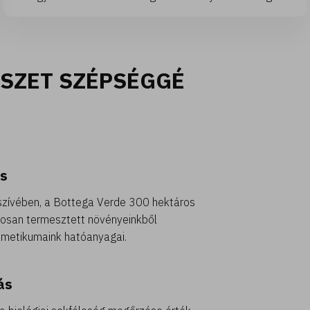
ÉSZET SZÉPSÉGGÉ
s
szívében, a Bottega Verde 300 hektáros
dosan termesztett növényeinkből
zmetikumaink hatóanyagai.
ás