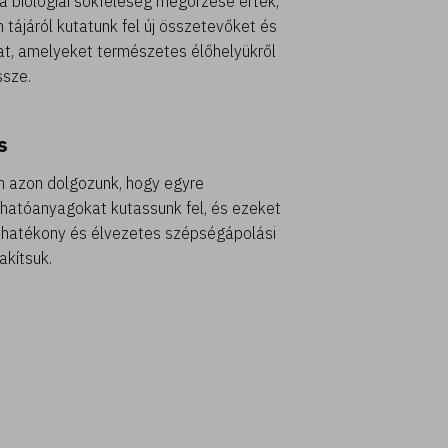
a biológiai sokféleség megőrzése érték,
n tájáról kutatunk fel új összetevőket és
t, amelyeket természetes élőhelyükről
ssze.
s
 azon dolgozunk, hogy egyre
hatóanyagokat kutassunk fel, és ezeket
 hatékony és élvezetes szépségápolási
akítsuk.