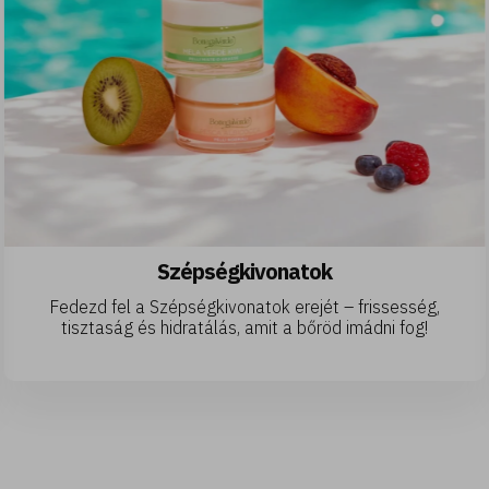
yeztetés a bőrödnek!
Szép
es kókusz, bársonyos tiaré...
Fedezd fel a Szépsé
lyen hidratálnak, és selymesen
tisztaság és hidrat
ázsolják a bőrödet!