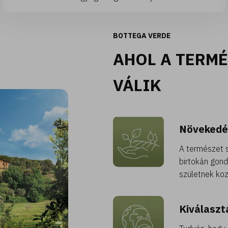
BOTTEGA VERDE
AHOL A TERM
VÁLIK
Növekedé
A természet 
birtokán gon
születnek ko
Kiválaszt