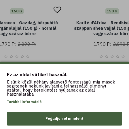
150 G
rdő -
Argan del Marocco - Gazdag, bőrpuhító
0 ml) -
szappan argánolajjal (150 g) - normál
re
vagy száraz bőrre
1.790 Ft
2.090 Ft
Kosárba
Ez az oldal sütiket használ.
E sütik közül néhány alapvető fontosságú, míg mások
segítenek nekünk javítani a felhasználói élményt
azáltal, hogy betekintést nyújtanak az oldal
használatába.
További információ
Fogadjon el mindent