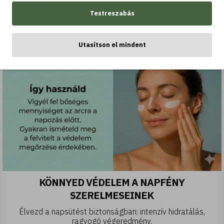
Testreszabás
Utasítson el mindent
KÖNNYED VÉDELEM A NAPFÉNY
SZERELMESEINEK
Élvezd a napsütést biztonságban: intenzív hidratálás,
ragyogó végeredmény.