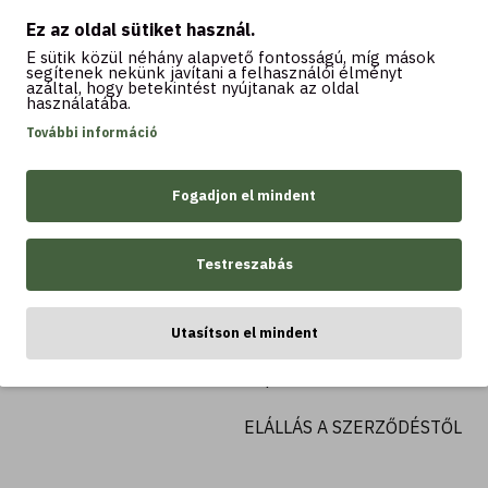
Saját fiókom
Ez az oldal sütiket használ.
Eddigi megrendeléseim
E sütik közül néhány alapvető fontosságú, míg mások
segítenek nekünk javítani a felhasználói élményt
azáltal, hogy betekintést nyújtanak az oldal
használatába.
INFORMÁCIÓ
További információ
Általános szerződési feltétele
Fogadjon el mindent
FELIRATKOZOM
Adatkezelési tájékoztató
Testreszabás
Szállítási információk
Bankkártyás fizetés
Utasítson el mindent
Kapcsolat
ELÁLLÁS A SZERZŐDÉSTŐL