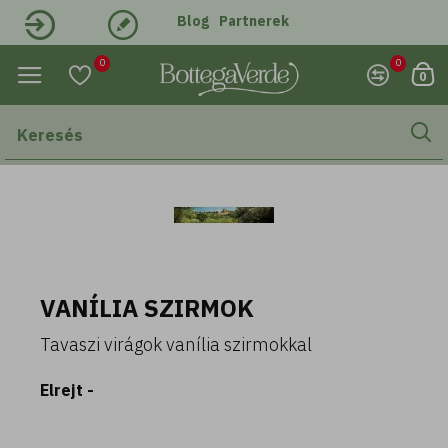
Blog
Partnerek
Belépés
Regisztráció
0
0
0
VANÍLIA SZIRMOK
Tavaszi virágok vanília szirmokkal
Elrejt -