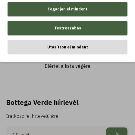
Testápoló vanília
Fogadjon el mindent
kivonattal (200 ml)
4.390 Ft
5.490 Ft
Testreszabás
Kosárba
Utasítson el mindent
Elértél a lista végére
Bottega Verde hírlevél
Iratkozz fel hírlevelünkre!