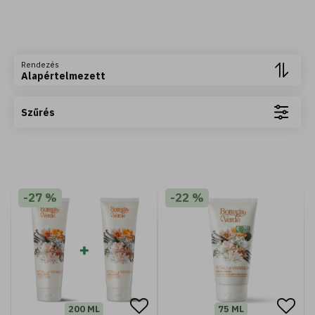
Rendezés
Alapértelmezett
Szűrés
400 ML
Fiori d'Oriente - Tusfürdő ylang ylang és
-27 %
-22 %
damaszkuszi rózsa kivonattal (400 ml)
2.590 Ft
Kosárba
200 ML
75 ML