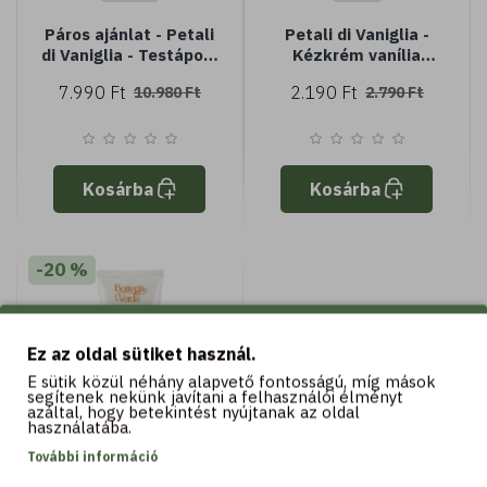
Páros ajánlat - Petali
Petali di Vaniglia -
di Vaniglia - Testápoló
Kézkrém vanília
vanília kivonattal (200
kivonattal és shea
7.990 Ft
2.190 Ft
10.980 Ft
2.790 Ft
ml-200 ml)
vajjal (75 ml)
Kosárba
Kosárba
-20 %
Ez az oldal sütiket használ.
E sütik közül néhány alapvető fontosságú, míg mások
segítenek nekünk javítani a felhasználói élményt
azáltal, hogy betekintést nyújtanak az oldal
használatába.
200 ML
További információ
Petali di Vaniglia -