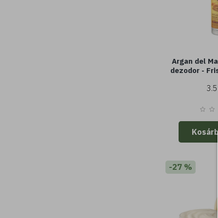
Argan del Ma
dezodor - Fri
- Argannal (1
3.5
bőrt
Kosár
-27 %