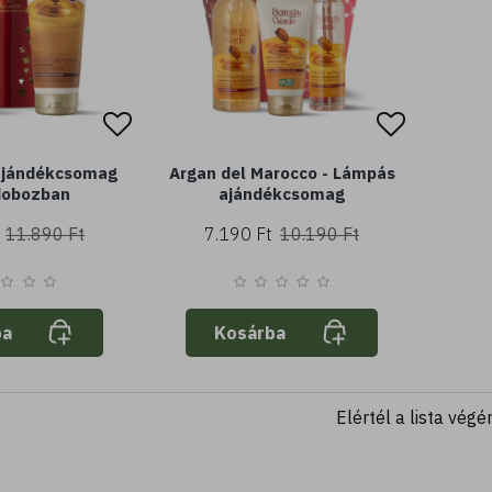
ajándékcsomag
Argan del Marocco - Lámpás
dobozban
ajándékcsomag
11.890 Ft
7.190 Ft
10.190 Ft
ba
Kosárba
Elértél a lista végé