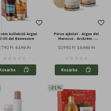
rém kollekció Argan
Páros ajánlat - Argan del
d Oli del Benessere
Marocco - Arckrém -
öregedésgátló és tápláló -
2.790 Ft
4.190 Ft
10.990 Ft
15.980 Ft
argán olajjal (50 ml-50 ml) -
normál vagy száraz bőrre
Kosárba
Kosárba
-21 %