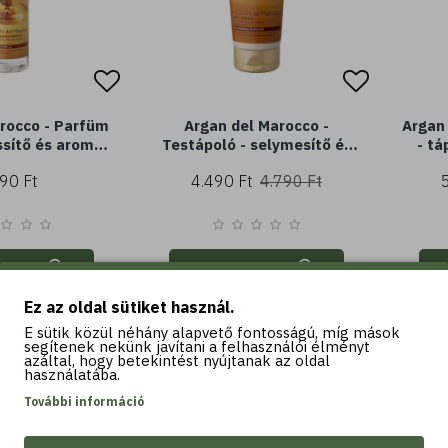
rocco - Parfüm
Argan del Marocco -
Argan 
ssítő és aromás
Testápoló - selymesítő és
- tá
25 ml) - minden
tápláló - argánolajjal (200
arg
90 Ft
4.490 Ft
4.790 Ft
ípusra
ml) - normál vagy száraz
norm
bőrre
ba
Kosárba
Ez az oldal sütiket használ.
E sütik közül néhány alapvető fontosságú, míg mások
-33 %
segítenek nekünk javítani a felhasználói élményt
azáltal, hogy betekintést nyújtanak az oldal
használatába.
További információ