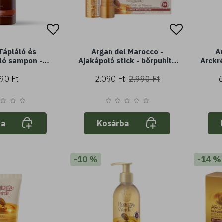
Tápláló és
Argan del Marocco -
A
áló sampon -
Ajakápoló stick - bőrpuhító
Arckr
al (250 ml) -
és védő hatású -
táplá
90 Ft
2.090 Ft
2.990 Ft
 sérült hajra
argánolajjal (5 ml) - nagyon
ml) 
száraz ajkak
ba
Kosárba
-10 %
-14 %