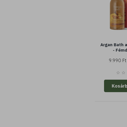
Argan Bath 
- Fém
9.990 Ft
Kosár