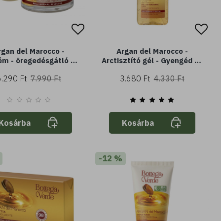
rgan del Marocco -
Argan del Marocco -
ém - öregedésgátló és
Arctisztító gél - Gyengéd és
ló - argán olajjal (50
selymesítő - Argannal (200
6.290 Ft
7.990 Ft
3.680 Ft
4.330 Ft
- normál vagy száraz
ml) - Normál vagy száraz
bőrre
bőrre
Kosárba
Kosárba
-12 %