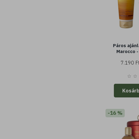
Páros ajánl
Marocco -
selymesítő
7.190 F
argánolajjal
ml) - normá
b
Kosár
-16 %