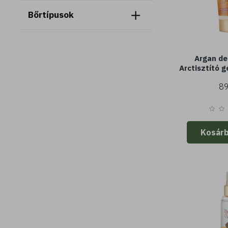
Bőrtípusok
Argan de
Arctisztító g
selymesít
89
(Minisize - 
vagy sz
Kosár