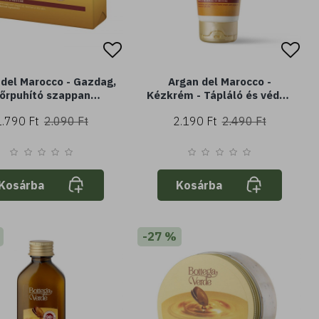
 del Marocco - Gazdag,
Argan del Marocco -
őrpuhító szappan
Kézkrém - Tápláló és védő -
lajjal (150 g) - normál
Argánolajjal (75 ml) -
1.790 Ft
2.090 Ft
2.190 Ft
2.490 Ft
vagy száraz bőrre
Normál vagy száraz bőrre
Kosárba
Kosárba
-27 %