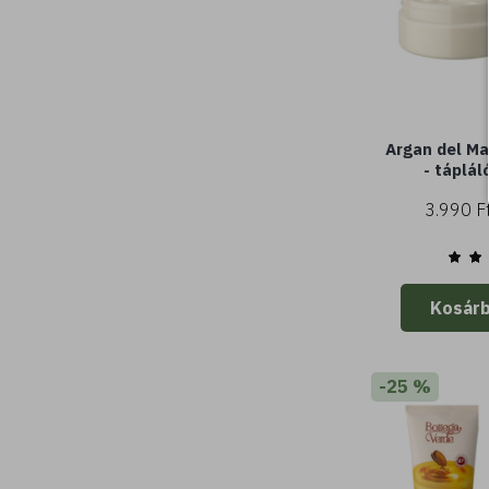
Argan del Ma
- táplál
argánolajj
3.990 F
normál vagy
Kosár
-25 %