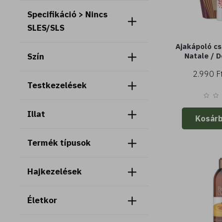
Specifikáció > Nincs
SLES/SLS
Ajakápoló cs
Natale / D
Szín
2.990 F
Testkezelések
Illat
Kosár
Termék típusok
Hajkezelések
Életkor