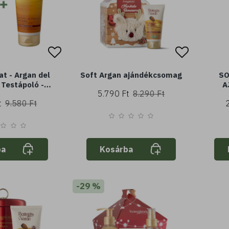
at - Argan del
Soft Argan ajándékcsomag
SO
 Testápoló -
A
5.790 Ft
8.290 Ft
 és tápláló -
t
9.580 Ft
 (200 ml - 200
l vagy száraz
őrre
ba
Kosárba
-29 %