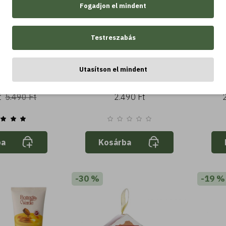
Fogadjon el mindent
Testreszabás
rocco - Testvaj
Argan del Marocco -
Kézk
Utasítson el mindent
ó és védő -
Tusfürdő - selymesítő -
an
al (150 ml) -
argán olajjal (400 ml) -
t
5.490 Ft
2.490 Ft
 száraz bőrre
Normál vagy száraz bőrre
ba
Kosárba
-30 %
-19 %