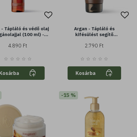
Tápláló és védő olaj
Argan - Tápláló és
gánolajjal (100 ml) -
kifésülést segítő
áraz és sérült hajra
kondicionáló - argán vajjal
4.890 Ft
2.790 Ft
(150 ml) - száraz vagy
sérült hajra
Kosárba
Kosárba
-15 %