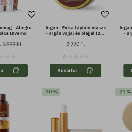
omag - Allegro
Argan - Extra tápláló maszk
Argan - 
olce Inverno
- argán vajjal és olajjal (200
- ar
ml) - 2 perc alatt hat -
sz
t
3.999 Ft
3.990 Ft
száraz vagy sérült hajra
ba
Kosárba
-30 %
-21 %