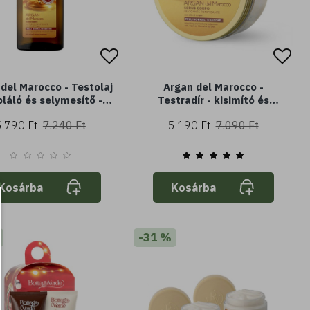
del Marocco - Testolaj
Argan del Marocco -
pláló és selymesítő -
Testradír - kisimító és
ánolajjal (100 ml) -
tonizáló - argánolajjal (200
5.790 Ft
7.240 Ft
5.190 Ft
7.090 Ft
ál vagy száraz bőrre
ml) - normál vagy száraz
bőrre
Kosárba
Kosárba
-31 %