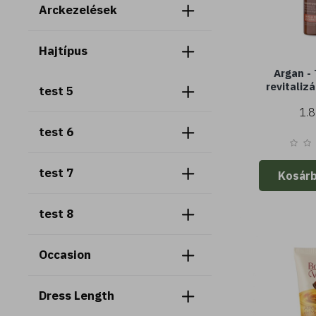
Arckezelések
Hajtípus
Argan - 
revitaliz
test 5
argánolajj
1.8
száraz vagy
test 6
test 7
Kosár
test 8
Occasion
Dress Length