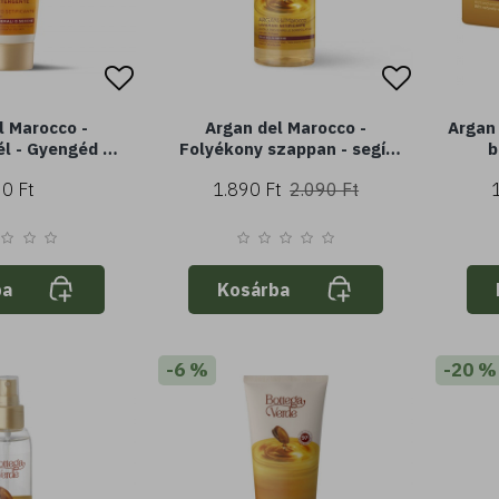
l Marocco -
Argan del Marocco -
Argan
él - Gyengéd és
Folyékony szappan - segít
b
ő - Argannal
megelőzni a bőr
argáno
0 Ft
1.890 Ft
2.090 Ft
30 ml) - Normál
kirepedezését - Argánolajjal
áraz bőrre
- Nagyon száraz bőrre
(250ml)
ba
Kosárba
-6 %
-20 %