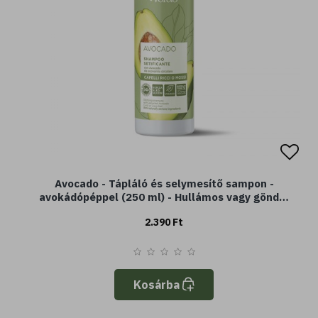
Avocado - Tápláló és selymesítő sampon -
avokádópéppel (250 ml) - Hullámos vagy göndör
haj
2.390 Ft
Kosárba