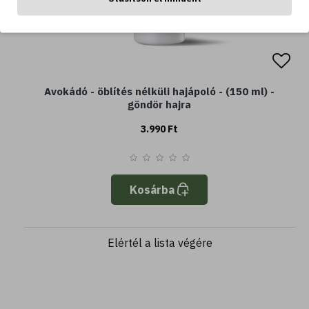
Avokádó - öblítés nélküli hajápoló - (150 ml) -
göndör hajra
3.990 Ft
Kosárba
Elértél a lista végére