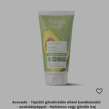
Avocado - Tápláló göndörödés elleni kondicionáló
- avokádópéppel - Hullámos vagy göndör haj