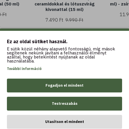
al (50 ml)
ceramidokkal és lótuszvirág
ml) - zsí
kivonattal (15 ml)
 Ft
11.9
7.490 Ft
9.990 Ft
Ez az oldal sütiket használ.
Kosárba
K
E sütik közül néhány alapvető fontosságú, míg mások
segítenek nekünk javítani a felhasználói élményt
azáltal, hogy betekintést nyújtanak az oldal
használatába.
További információ
Fogadjon el mindent
LEGTÖBBET VÁSÁROLT
Testreszabás
Utasítson el mindent