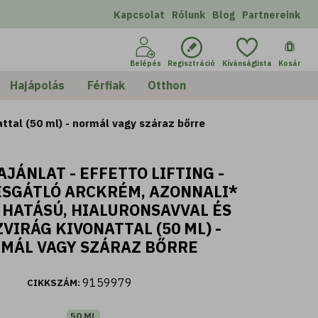
Kapcsolat
Rólunk
Blog
Partnereink
0
Belépés
Regisztráció
Kívánságlista
Kosár
Hajápolás
Férfiak
Otthon
attal (50 ml) - normál vagy száraz bőrre
AJÁNLAT - EFFETTO LIFTING -
SGÁTLÓ ARCKRÉM, AZONNALI*
 HATÁSÚ, HIALURONSAVVAL ÉS
VIRÁG KIVONATTAL (50 ML) -
MÁL VAGY SZÁRAZ BŐRRE
9159979
CIKKSZÁM:
50 ML