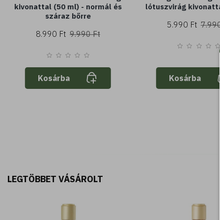
kivonattal (50 ml) - normál és
lótuszvirág kivonatt
száraz bőrre
5.990 Ft
7.990
8.990 Ft
9.990 Ft
Kosárba
Kosárba
LEGTÖBBET VÁSÁROLT