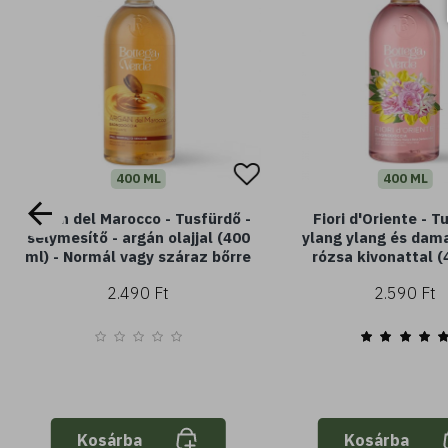
400 ML
400 ML
Argan del Marocco - Tusfürdő -
Fiori d'Oriente - T
selymesítő - argán olajjal (400
ylang ylang és dam
ml) - Normál vagy száraz bőrre
rózsa kivonattal (
2.490 Ft
2.590 Ft
Kosárba
Kosárba