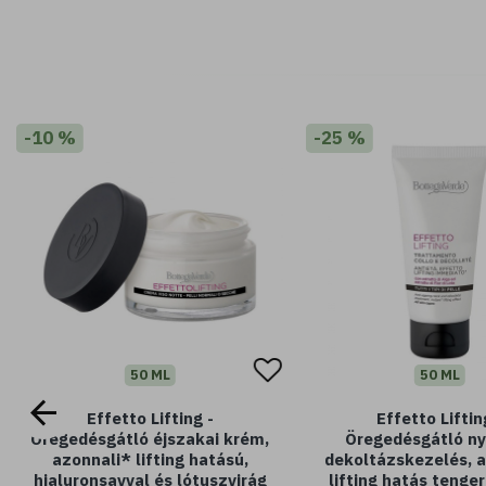
-10 %
-25 %
50 ML
50 ML
Effetto Lifting -
Effetto Liftin
Öregedésgátló éjszakai krém,
Öregedésgátló ny
azonnali* lifting hatású,
dekoltázskezelés, 
hialuronsavval és lótuszvirág
lifting hatás tenger