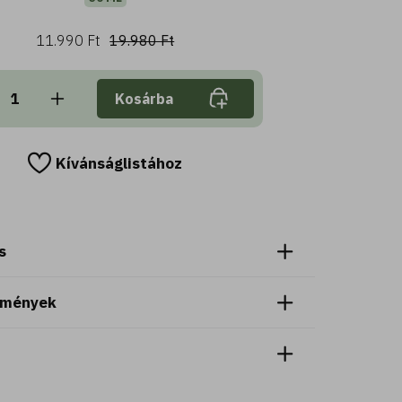
11.990 Ft
19.980 Ft
Kosárba
Kívánságlistához
s
emények