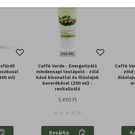
200 ML
usfürdő
Caffè Verde - Energetizáló
Caffè Ve
aszkuszi
mindennapi testápoló - zöld
- zöld
400 ml)
kávé kivonattal és illóolajok
illóola
keverékével (200 ml) -
ml
revitalizáló
5.490 Ft
Kosárba
K