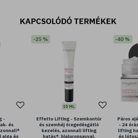
KAPCSOLÓDÓ TERMÉKEK
-25 %
-40 %
15 ML
g -
Effetto Lifting - Szemkontúr
Páros ajá
ak- és
és szemhéj öregedésgátló
- 24 órá
azonnali*
kezelés, azonnali lifting
lifting h
i alga és
hatás*, hialuronsavval,
és lótus