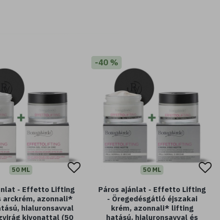
-40 %
50 ML
50 ML
nlat - Effetto Lifting
Páros ajánlat - Effetto Lifting
s arckrém, azonnali*
- Öregedésgátló éjszakai
atású, hialuronsavval
krém, azonnali* lifting
zvirág kivonattal (50
hatású, hialuronsavval és