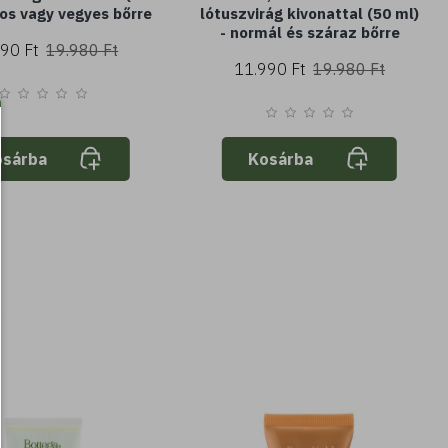
ros vagy vegyes bőrre
lótuszvirág kivonattal (50 ml)
- normál és száraz bőrre
90 Ft
19.980 Ft
11.990 Ft
19.980 Ft
osárba
Kosárba