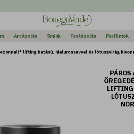
em
Arcápolás
Smink
Testápolás
Parfümök
 azonnali* lifting hatású, hialuronsavval és lótuszvirág kivon
PÁROS 
ÖREGEDÉ
LIFTING
LÓTUSZ
NOR