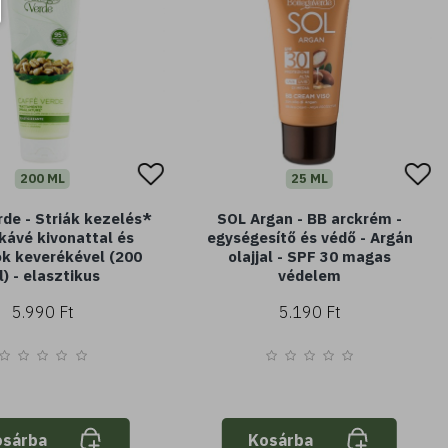
200 ML
25 ML
rde - Striák kezelés*
SOL Argan - BB arckrém -
 kávé kivonattal és
egységesítő és védő - Argán
jok keverékével (200
olajjal - SPF 30 magas
) - elasztikus
védelem
5.990 Ft
5.190 Ft
osárba
Kosárba