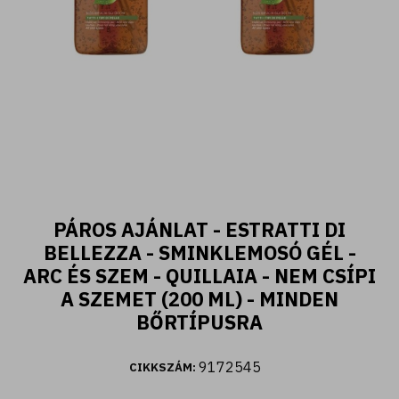
400 ML
PÁROS AJÁNLAT - ESTRATTI DI
Fiori d'Oriente - Tusfürdő ylang ylang és
BELLEZZA - SMINKLEMOSÓ GÉL -
damaszkuszi rózsa kivonattal (400 ml)
ARC ÉS SZEM - QUILLAIA - NEM CSÍPI
A SZEMET (200 ML) - MINDEN
2.590 Ft
BŐRTÍPUSRA
9172545
CIKKSZÁM:
Kosárba