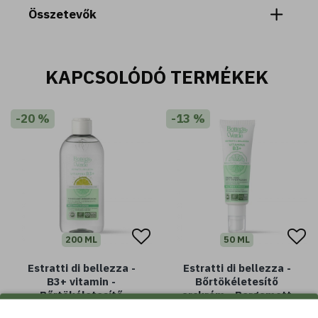
Összetevők
KAPCSOLÓDÓ TERMÉKEK
-20 %
-13 %
200 ML
50 ML
Estratti di bellezza -
Estratti di bellezza -
B3+ vitamin -
Bőrtökéletesítő
Bőrtökéletesítő
arckrém - Bergamott
arctonik - Bergamott B3
B3-vitamin - tisztító,