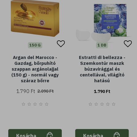
150 G
1 DB
Argan del Marocco -
Estratti di bellezza -
Gazdag, bőrpuhító
Szemkontúr maszk
szappan argánolajjal
búzavirággal és
(150 g) - normál vagy
centellával, világító
száraz bőrre
hatású
1.790 Ft
2.090 Ft
1.790 Ft
Kosárba
Kosárba