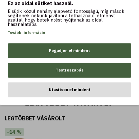
vitamin - hámlasztó,
mattító, normalizáló
Ez az oldal sütiket használ.
összehúzó, mattító
(50 ml) - zsíros vagy
E sütik közül néhány alapvető fontosságú, míg mások
(200 ml) - kombinált
vegyes bőrre
segítenek nekünk javítani a felhasználói élményt
vagy zsíros bőrre
azáltal, hogy betekintést nyújtanak az oldal
használatába.
5.990 Ft
6.890 Ft
3.990 Ft
4.990 Ft
További információ
Fogadjon el mindent
Kosárba
Kosárba
Testreszabás
Utasítson el mindent
LEGTÖBBET VÁSÁROLT
LEGTÖBBET VÁSÁROLT
-14 %