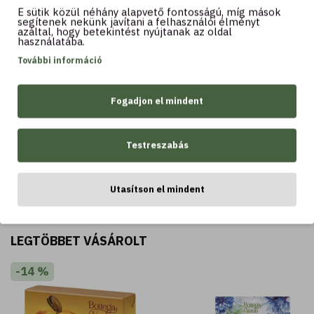
vagy sérült hajra
E sütik közül néhány alapvető fontosságú, míg mások
4.890 Ft
segítenek nekünk javítani a felhasználói élményt
2.790 Ft
azáltal, hogy betekintést nyújtanak az oldal
használatába.
További információ
Fogadjon el mindent
Kosárba
Kosárba
Testreszabás
Utasítson el mindent
LEGTÖBBET VÁSÁROLT
LEGTÖBBET VÁSÁROLT
-14 %