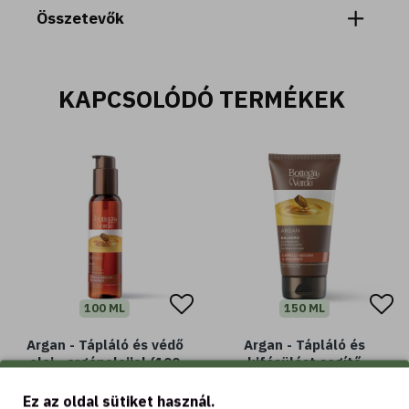
Összetevők
KAPCSOLÓDÓ TERMÉKEK
100 ML
150 ML
Argan - Tápláló és védő
Argan - Tápláló és
olaj - argánolajjal (100
kifésülést segítő
ml) - száraz és sérült
kondicionáló - argán
hajra
vajjal (150 ml) - száraz
Ez az oldal sütiket használ.