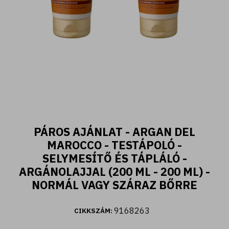
400 ML
PÁROS AJÁNLAT - ARGAN DEL
Fiori d'Oriente - Tusfürdő ylang ylang és
MAROCCO - TESTÁPOLÓ -
damaszkuszi rózsa kivonattal (400 ml)
SELYMESÍTŐ ÉS TÁPLÁLÓ -
ARGÁNOLAJJAL (200 ML - 200 ML) -
2.590 Ft
NORMÁL VAGY SZÁRAZ BŐRRE
9168263
CIKKSZÁM:
Kosárba