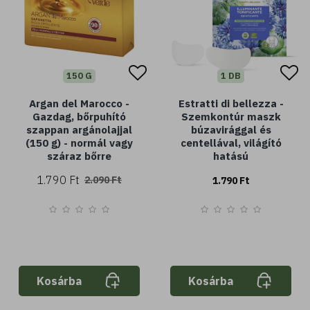
150 G
1 DB
Argan del Marocco -
Estratti di bellezza -
Gazdag, bőrpuhító
Szemkontúr maszk
szappan argánolajjal
búzavirággal és
(150 g) - normál vagy
centellával, világító
száraz bőrre
hatású
1.790 Ft
2.090 Ft
1.790 Ft
Kosárba
Kosárba