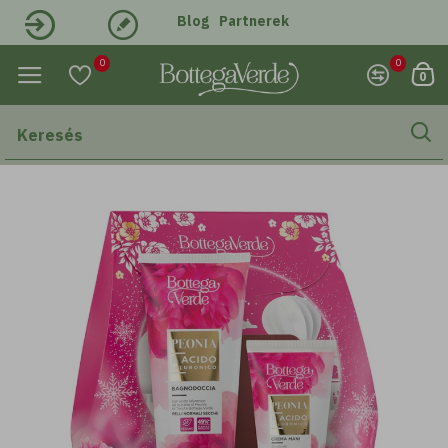
Blog
Partnerek
Belépés
Regisztráció
0
0
0