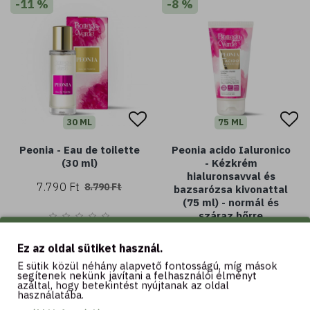
-11 %
-8 %
30 ML
75 ML
Peonia - Eau de toilette
Peonia acido Ialuronico
(30 ml)
- Kézkrém
hialuronsavval és
7.790 Ft
8.790 Ft
bazsarózsa kivonattal
(75 ml) - normál és
száraz bőrre
2.290 Ft
2.490 Ft
Ez az oldal sütiket használ.
E sütik közül néhány alapvető fontosságú, míg mások
segítenek nekünk javítani a felhasználói élményt
azáltal, hogy betekintést nyújtanak az oldal
használatába.
Kosárba
Kosárba