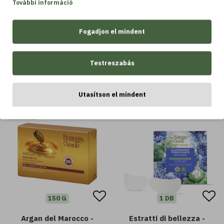
További információ
Fogadjon el mindent
LEGTÖBBET VÁSÁROLT
Testreszabás
LEGTÖBBET VÁSÁROLT
Utasítson el mindent
-14 %
150 G
1 DB
Argan del Marocco -
Estratti di bellezza -