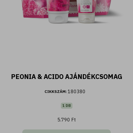
400 ML
PEONIA & ACIDO AJÁNDÉKCSOMAG
Fiori d'Oriente - Tusfürdő ylang ylang és
damaszkuszi rózsa kivonattal (400 ml)
180380
CIKKSZÁM:
2.590 Ft
1 DB
5.790 Ft
Kosárba