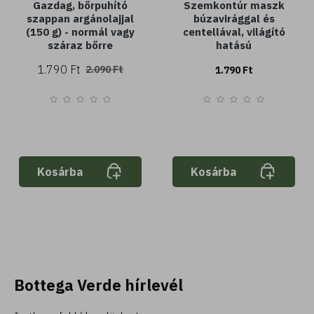
Gazdag, bőrpuhító
Szemkontúr maszk
szappan argánolajjal
búzavirággal és
(150 g) - normál vagy
centellával, világító
száraz bőrre
hatású
1.790 Ft
2.090 Ft
1.790 Ft
Kosárba
Kosárba
Bottega Verde hírlevél