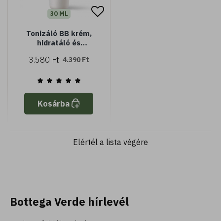
30 ML
Tonizáló BB krém,
hidratáló és
rugalmasító hatással,
3.580 Ft
4.390 Ft
bazsarózsa
kivonattal, SPF15 -
természetes
Kosárba
Elértél a lista végére
Bottega Verde hírlevél