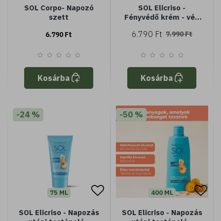
SOL Corpo- Napozó
SOL Elicriso -
szett
Fényvédő krém - véd
és hidratál - Tenuta
6.790 Ft
7.990 Ft
6.790 Ft
Massaini Helichrysum
kivonattal - SPF30
magas védelem -
vízálló
Kosárba
Kosárba
-24 %
-50 %
75 ML
400 ML
SOL Elicriso - Napozás
SOL Elicriso - Napozás