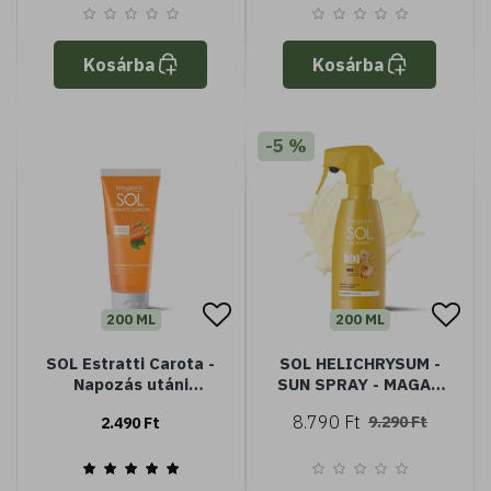
görögdinnye
kivonattal
Kosárba
Kosárba
-5 %
200 ML
200 ML
SOL Estratti Carota -
SOL HELICHRYSUM -
Napozás utáni
SUN SPRAY - MAGAS
tusfürdő -
VÉDELEM SPF30 -
8.790 Ft
9.290 Ft
2.490 Ft
meghosszabbítja a
VÍZÁLLÓ
barnulást - sárgarépa
kivonattal