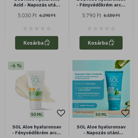
Acid - Napozás utáni
- Fényvédőkrém arcra
hidratáló testápoló
- Magas védelem
5.030 Ft
5.790 Ft
6.290 Ft
6.150 Ft
gél - azonnali
SPF30 - vízálló
enyhülést nyújt
Kosárba
Kosárba
-6 %
50 ML
50 ML
SOL Aloe hyaluronsav
SOL Aloe hyaluronsav
- Fényvédőkrém arcra
- Napozás utáni