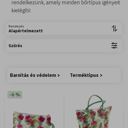
rendelkezünk, amely minden bőrtípus igényeit
kielégíti!
Tovább olvasom +
Rendezés
Alapértelmezett
Szűrés
400 ML
Barnítás és védelem >
Terméktípus >
s
Argan del Marocco - Tusfürdő - selymesítő - argán
olajjal (400 ml) - Normál vagy száraz bőrre
-6 %
2.490 Ft
Kosárba