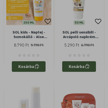
250 ML
50 ML
SOL kids - Naptej -
SOL pelli sensibili -
homokálló - Aloe
Arcápoló napkrém
verával és édes
kifejezetten érzékeny
8.790 Ft
5.290 Ft
9.790 Ft
6.790 Ft
mandulatejjel -
bőrre - illatanyag
nagyon magas
mentes - Jojoba olajjal
védelem SPF50+ -
és zabtejjel - nagyon
kifejezetten
magas védelem
gyermekek számára
SPF50+ - vízálló
Kosárba
Kosárba
készült védelem