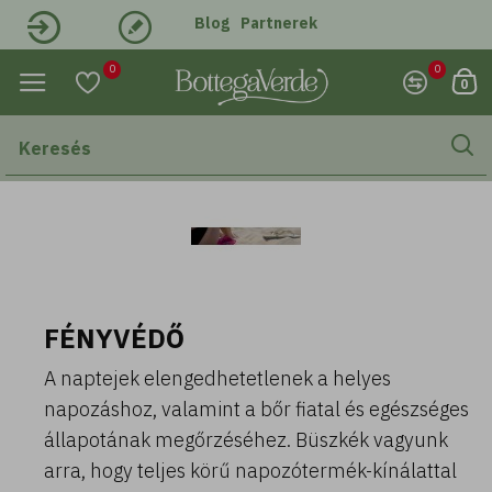
Blog
Partnerek
Belépés
Regisztráció
0
0
0
FÉNYVÉDŐ
A naptejek elengedhetetlenek a helyes
napozáshoz, valamint a bőr fiatal és egészséges
állapotának megőrzéséhez. Büszkék vagyunk
arra, hogy teljes körű napozótermék-kínálattal