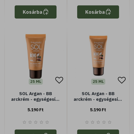
Kosárba
Kosárba
25 ML
25 ML
SOL Argan - BB
SOL Argan - BB
arckrém - egységesítő
arckrém - egységesítő
és védő - Argán olajjal
és védő - Argán olajjal
5.190 Ft
5.190 Ft
- SPF 30 magas
- SPF 30 magas
védelem
védelem - intenzív