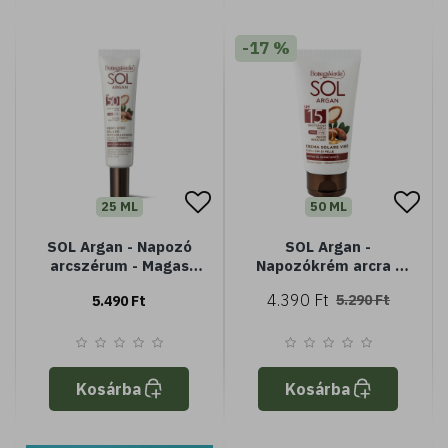
-17 %
25 ML
50 ML
SOL Argan - Napozó
SOL Argan -
arcszérum - Magas
Napozókrém arcra -
fényvédelem SPF50
öregedésgátló és
4.390 Ft
5.290 Ft
5.490 Ft
hidratáló -
argánolajjal és
hialuronsavval -
SPF15 közepes
védelem - minden
Kosárba
Kosárba
bőrtípusra