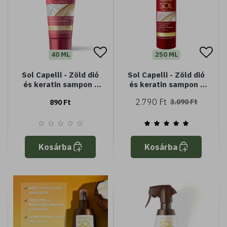
40 ML
250 ML
Sol Capelli - Zöld dió
Sol Capelli - Zöld dió
és keratin sampon -
és keratin sampon -
(Minisize) - napozás
napozás utáni
2.790 Ft
3.090 Ft
890 Ft
utáni sampon
Kosárba
Kosárba