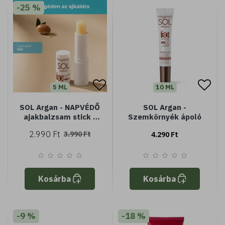
-25 %
5 ML
10 ML
SOL Argan - NAPVÉDŐ
SOL Argan -
ajakbalzsam stick -
Szemkörnyék ápoló
tápláló és védő -
2.990 Ft
3.990 Ft
4.290 Ft
Argán olajjal és E-
vitaminnal - magas
védelem SPF30 vízálló
Kosárba
Kosárba
-9 %
-18 %