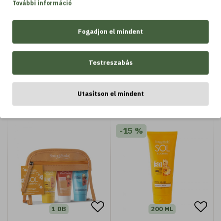
További információ
200 ML
150 ML
SOL Cocco - Barnulást
SOL Cocco - Barnulást
Fogadjon el mindent
segítő, napozás utáni
serkentő olvadó gél -
tusfürdő
Fokozza a barnaságot
2.490 Ft
4.990 Ft
Testreszabás
Kosárba
Kosárba
Utasítson el mindent
-15 %
1 DB
200 ML