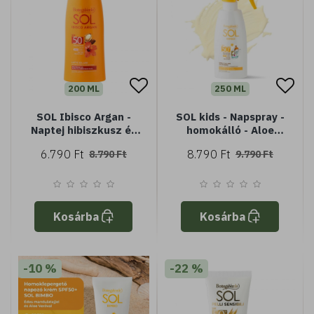
200 ML
250 ML
SOL Ibisco Argan -
SOL kids - Napspray -
Naptej hibiszkusz és
homokálló - Aloe
argán olajjal - védi és
verával és édes
6.790 Ft
8.790 Ft
8.790 Ft
9.790 Ft
fokozza a barnaságot
mandulatejjel -
- SPF50 magas
nagyon magas
védelem - Vízálló
védelem SPF50+ -
kifejezetten
gyermekek számára
Kosárba
Kosárba
készült védelem
-10 %
-22 %