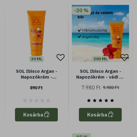
-20 %
30 ML
200 ML
SOL Ibisco Argan -
SOL Ibisco Argan -
Napozókrém -
Napozókrém - védi és
Hibiszkusz olajjal és
fokozza a barnaságot
7.980 Ft
9.980 Ft
890 Ft
Argán olajjal - SPF20
- Hibiszkusz olajjal és
közepes védelem (
Argán olajjal - SPF20
Minisize)
közepes védelem
Kosárba
Kosárba