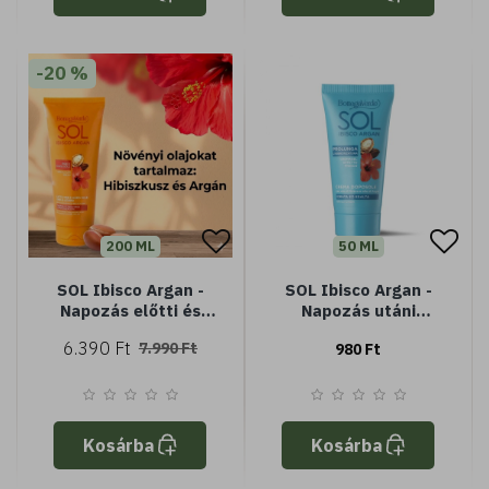
-20 %
200 ML
50 ML
SOL Ibisco Argan -
SOL Ibisco Argan -
Napozás előtti és
Napozás utáni
utáni arc- és
testápoló - frissít és
6.390 Ft
7.990 Ft
980 Ft
testápoló - előkészíti
hidratál - (Minisize) -
és meghosszabbítja a
Könnyű textúra -
barnaságot -
Gyorsan felszívódó
Hibiszkusz olajjal és
Argánolajjal - Nem
Kosárba
Kosárba
tartalmaz fényszűrőt