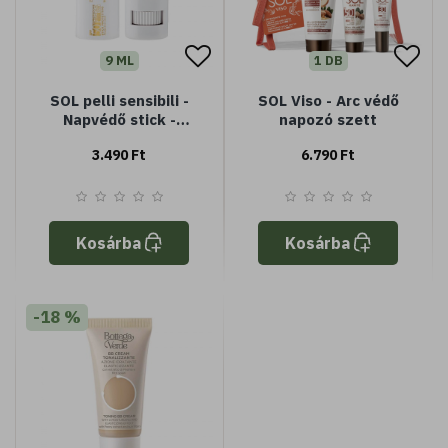
9 ML
1 DB
SOL pelli sensibili -
SOL Viso - Arc védő
Napvédő stick -
napozó szett
speciális védelem
3.490 Ft
6.790 Ft
érzékeny bőrre -
Jojoba olajjal - nagyon
magas védelem
SPF50+ - vízálló
Kosárba
Kosárba
-18 %