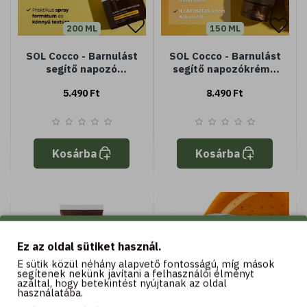
200 ML
150 ML
SOL Cocco - Barnulást
SOL Cocco - Barnulást
segítő napozó
segítő napozókrém -
testpermet - a
Magas védelem SPF50
5.490 Ft
8.490 Ft
barnaság fokozásáért
Kosárba
Kosárba
Ez az oldal sütiket használ.
E sütik közül néhány alapvető fontosságú, míg mások
segítenek nekünk javítani a felhasználói élményt
azáltal, hogy betekintést nyújtanak az oldal
használatába.