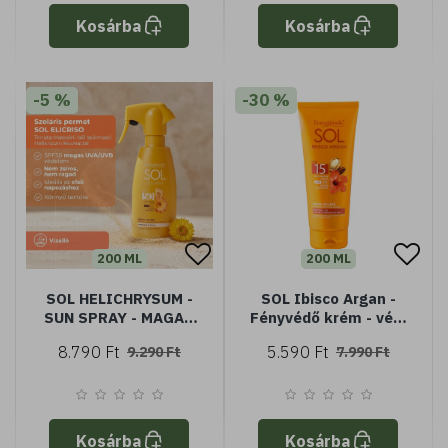
Kosárba
Kosárba
-5 %
-30 %
200 ML
200 ML
SOL HELICHRYSUM -
SOL Ibisco Argan -
SUN SPRAY - MAGAS
Fényvédő krém - védi
VÉDELEM SPF50 -
és fokozza a
8.790 Ft
5.590 Ft
9.290 Ft
7.990 Ft
VÍZÁLLÓ
barnaságot -
Hibiszkuszolajjal és
Argánolajjal - SPF15
közepes védelem -
Vízálló
Kosárba
Kosárba