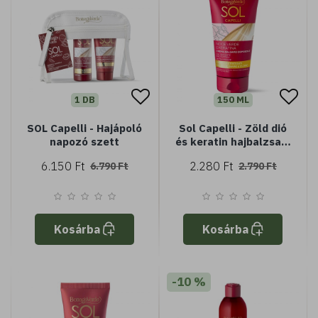
1 DB
150 ML
SOL Capelli - Hajápoló
Sol Capelli - Zöld dió
napozó szett
és keratin hajbalzsam
- napozás utáni
6.150 Ft
2.280 Ft
6.790 Ft
2.790 Ft
Kosárba
Kosárba
-10 %