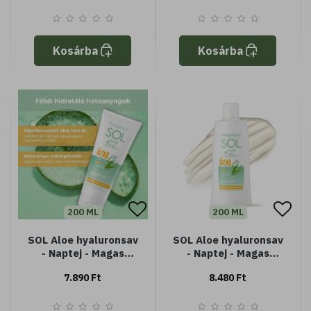
Kosárba
Kosárba
200 ML
200 ML
SOL Aloe hyaluronsav
SOL Aloe hyaluronsav
- Naptej - Magas
- Naptej - Magas
védelem SPF30
védelem SPF50
7.890 Ft
8.480 Ft