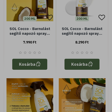
200 ML
200 ML
SOL Cocco - Barnulást
SOL Cocco - Barnulást
segítő napozó spray –
segítő napozó spray –
Közepes fényvédelem
Magas fényvédelem
7.990 Ft
8.290 Ft
SPF15
SPF30
Kosárba
Kosárba