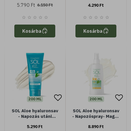
- Magas védelem
arckrém
5.790 Ft
6.150 Ft
4.290 Ft
SPF50 - vízálló
Kosárba
Kosárba
200 ML
200 ML
SOL Aloe hyaluronsav
SOL Aloe hyaluronsav
- Napozás utáni
- Napozóspray- Magas
testápoló
védelem SPF30
5.290 Ft
8.890 Ft