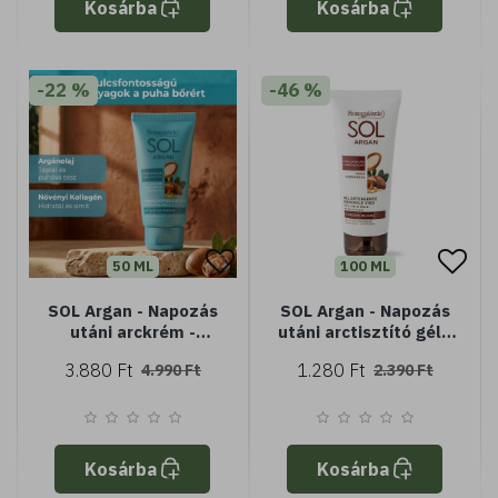
Kosárba
Kosárba
-22 %
-46 %
50 ML
100 ML
SOL Argan - Napozás
SOL Argan - Napozás
utáni arckrém -
utáni arctisztító gél -
öregedésgátló és
minden bőrtípusra -
3.880 Ft
1.280 Ft
4.990 Ft
2.390 Ft
tápláló - argánolajjal
Argán olajjal
és növényi
kollagénnel - minden
bőrtípusra
Kosárba
Kosárba