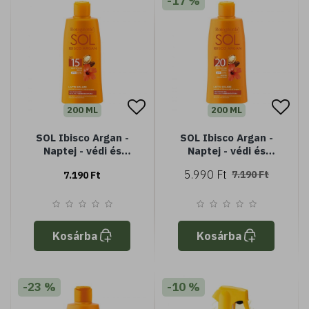
-17 %
200 ML
200 ML
SOL Ibisco Argan -
SOL Ibisco Argan -
Naptej - védi és
Naptej - védi és
fokozza a barnaságot
fokozza a barnaságot
5.990 Ft
7.190 Ft
7.190 Ft
- Hibiszkuszolajjal és
- Hibiszkuszolajjal és
Argánolajjal - SPF15
Argánolajjal - SPF20
közepes védelem
közepes védelem -
Vízálló
Kosárba
Kosárba
-23 %
-10 %