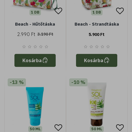
1 DB
1 DB
Beach - Hűtőtáska
Beach - Strandtáska
2.990 Ft
3.190 Ft
5.900 Ft
Kosárba
Kosárba
-13 %
-10 %
50 ML
50 ML