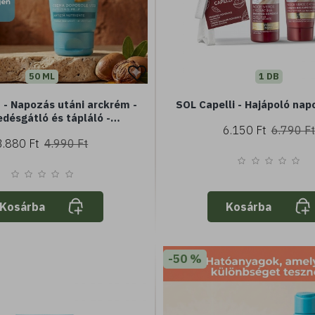
50 ML
1 DB
 - Napozás utáni arckrém -
SOL Capelli - Hajápoló nap
désgátló és tápláló -
6.150 Ft
6.790 Ft
al és növényi kollagénnel -
3.880 Ft
4.990 Ft
minden bőrtípusra
Kosárba
Kosárba
-50 %