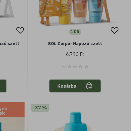
1 DB
ozó szett
SOL Corpo- Napozó szett
6.790 Ft
Kosárba
-37 %