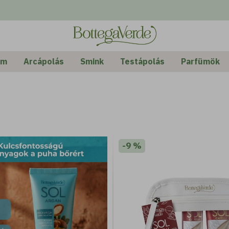
Rende
Alap
em
Arcápolás
Smink
Testápolás
Parfümök
-9 %