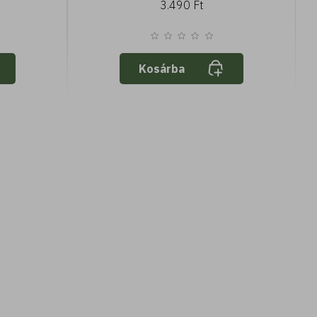
3.490 Ft
 védelem
védelem SPF50+ - vízálló
Kosárba