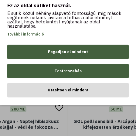
Kosárba
Kosárba
Ez az oldal sütiket használ.
E sütik közül néhány alapvető fontosságú, míg mások
segítenek nekünk javítani a felhasználói élményt
azáltal, hogy betekintést nyújtanak az oldal
használatába.
-22 %
További információ
Fogadjon el mindent
Testreszabás
Utasítson el mindent
200 ML
50 ML
 Argan - Naptej hibiszkusz
SOL pelli sensibili - Arcápo
olajjal - védi és fokozza a
kifejezetten érzékeny b
t - SPF50 magas védelem -
illatanyag mentes - Jojoba 