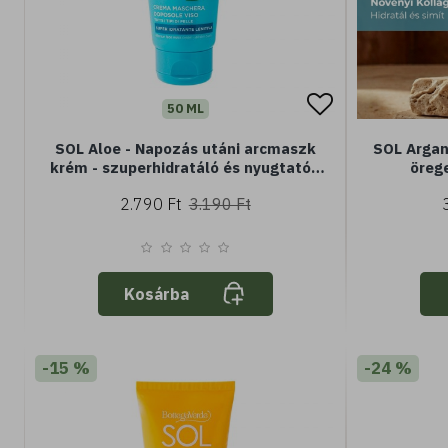
50 ML
SOL Aloe - Napozás utáni arcmaszk
SOL Argan
krém - szuperhidratáló és nyugtató -
örege
20% Aloe juice* - azonnali enyhülés -
argánolajj
2.790 Ft
3.190 Ft
minden bőrtípusra
Kosárba
-15 %
-24 %