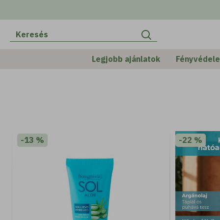
SUNCARE
Elrejt -
Legjobb ajánlatok
Fényvédel
-13 %
-22 %