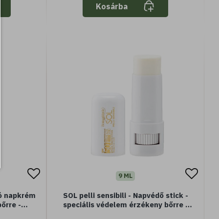
Kosárba
9 ML
ló napkrém
SOL pelli sensibili - Napvédő stick -
őrre -
speciális védelem érzékeny bőrre -
olajjal és
Jojoba olajjal - nagyon magas