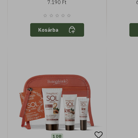
7.190 Ft
SPF15 közepes védelem
Kosárba
1 DB