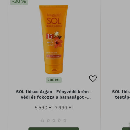
-30 %
200 ML
SOL Ibisco Argan - Fényvédő krém -
SOL Ibis
védi és fokozza a barnaságot -
testápo
Hibiszkuszolajjal és Argánolajjal -
(Minisize)
5.590 Ft
7.990 Ft
SPF15 közepes védelem - Vízálló