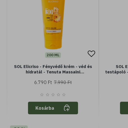
200 ML
SOL Elicriso - Fényvédő krém - véd és
SOL E
hidratál - Tenuta Massaini
testápoló -
Helichrysum kivonattal - SPF30
Massaini
6.790 Ft
7.990 Ft
magas védelem - vízálló
(Minisize)
Kosárba