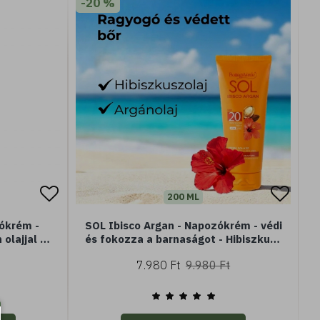
-20 %
200 ML
zókrém -
SOL Ibisco Argan - Napozókrém - védi
olajjal -
és fokozza a barnaságot - Hibiszkusz
Minisize)
olajjal és Argán olajjal - SPF20
7.980 Ft
9.980 Ft
közepes védelem