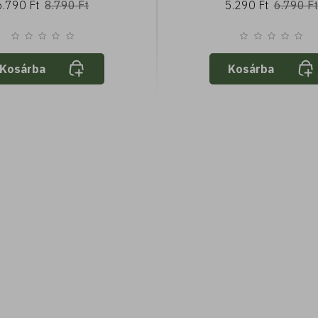
6.790 Ft
8.790 Ft
5.290 Ft
6.790 Ft
Vízálló
zabtejjel - nagyon magas
SPF50+ - vízálló
Kosárba
Kosárba