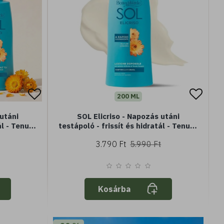
200 ML
 utáni
SOL Elicriso - Napozás utáni
ál - Tenuta
testápoló - frissít és hidratál - Tenuta
natával -
Massaini Helichrysum kivonattal -
3.790 Ft
5.990 Ft
elszívódó
Könnyű textúra - Gyorsan beszívódó -
Frissít és hidratál
Kosárba