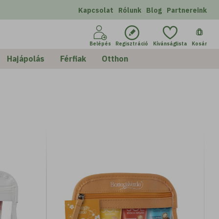
Kapcsolat
Rólunk
Blog
Partnereink
0
Belépés
Regisztráció
Kívánságlista
Kosár
zés
Szűrés
értelmezett
Hajápolás
Férfiak
Otthon