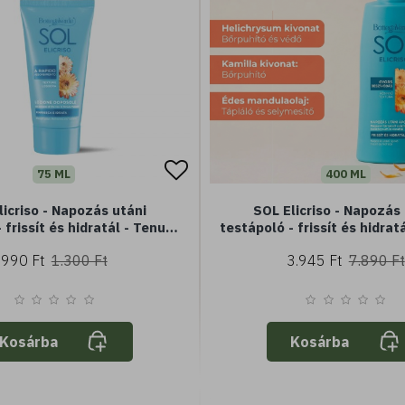
75 ML
400 ML
licriso - Napozás utáni
SOL Elicriso - Napozás
 frissít és hidratál - Tenuta
testápoló - frissít és hidrat
 Helichrysum kivonatával
Massaini Helichrysum kivo
990 Ft
1.300 Ft
3.945 Ft
7.890 Ft
 - Könnyű textúra - Gyorsan
Könnyű textúra - Gyorsan f
felszívódó
Kosárba
Kosárba