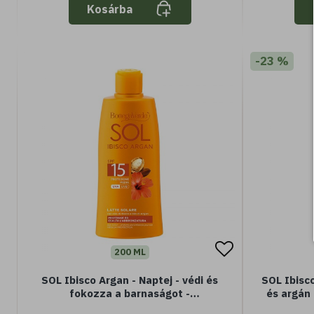
Kosárba
-23 %
200 ML
SOL Ibisco Argan - Naptej - védi és
SOL Ibisco
fokozza a barnaságot -
és argán 
Hibiszkuszolajjal és Argánolajjal -
barnaságo