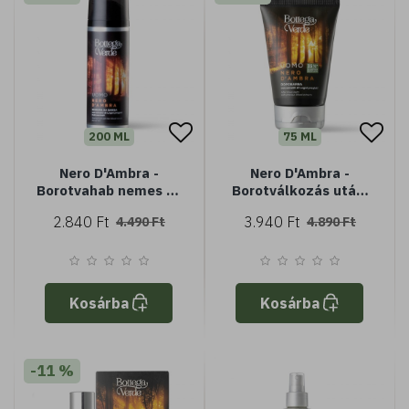
200 ML
75 ML
Nero D'Ambra -
Nero D'Ambra -
Borotvahab nemes fa
Borotválkozás utáni
kivonatokkal - normál
balzsam nemes fa
2.840 Ft
3.940 Ft
4.490 Ft
4.890 Ft
bőrre
kivonatokkal
Kosárba
Kosárba
-11 %