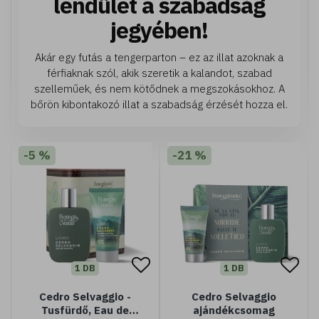
lendület a szabadság
jegyében!
Akár egy futás a tengerparton – ez az illat azoknak a
férfiaknak szól, akik szeretik a kalandot, szabad
szelleműek, és nem kötődnek a megszokásokhoz. A
bőrön kibontakozó illat a szabadság érzését hozza el.
-5 %
-21 %
1 DB
1 DB
Cedro Selvaggio -
Cedro Selvaggio
Tusfürdő, Eau de
ajándékcsomag