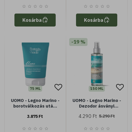
sampon, zuhany,
borotválkozás, arc,
szakáll
Kosárba
Kosárba
-19 %
75 ML
150 ML
UOMO - Legno Marino -
UOMO - Legno Marino -
borotválkozás utáni
Dezodor ásványi
balzsam ásványi
anyagokkal (150 ml)
4.290 Ft
5.290 Ft
3.875 Ft
anyagokkal (75 ml)