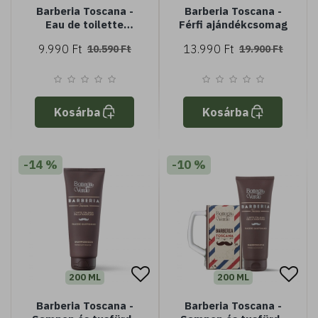
Barberia Toscana -
Barberia Toscana -
Eau de toilette
Férfi ajándékcsomag
parfüm (50 ml)
9.990 Ft
13.990 Ft
10.590 Ft
19.900 Ft
Kosárba
Kosárba
-14 %
-10 %
200 ML
200 ML
Barberia Toscana -
Barberia Toscana -