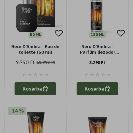
50 ML
150 ML
Nero D'Ambra - Eau de
Nero D'Ambra -
toilette (50 ml)
Parfüm dezodor
nemes fa
9.790 Ft
10.990 Ft
3.290 Ft
kivonatokkal
Kosárba
Kosárba
-14 %