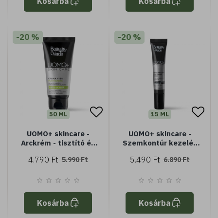
Kosárba
Kosárba
-20 %
-20 %
50 ML
15 ML
UOMO+ skincare -
UOMO+ skincare -
Arckrém - tisztító és
Szemkontúr kezelés
mattító -
férfiaknak - azonnali
4.790 Ft
5.490 Ft
5.990 Ft
6.890 Ft
szalicilsavval és
lifting hatás* -
citrom illóolajjal (50
hialuronsavval és
ml)
ceramidokkal (15 ml)
Kosárba
Kosárba