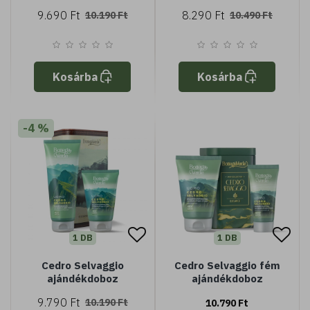
Toilette -
9.690 Ft
8.290 Ft
10.190 Ft
10.490 Ft
ajándékdoboz
Kosárba
Kosárba
-4 %
1 DB
1 DB
Cedro Selvaggio
Cedro Selvaggio fém
ajándékdoboz
ajándékdoboz
9.790 Ft
10.190 Ft
10.790 Ft