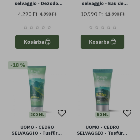
selvaggio - Dezodor
selvaggio - Eau de
cédrusfa kivonattal
Toilette - cédrusfa
4.290 Ft
10.990 Ft
4.990 Ft
11.990 Ft
(150 ml)
kivonattal (50 ml)
Kosárba
Kosárba
-18 %
200 ML
50 ML
UOMO - CEDRO
UOMO - CEDRO
SELVAGGIO - Tusfürdő
SELVAGGIO - Tusfürdő
és sampon cédrusfa
és sampon cédrusfa