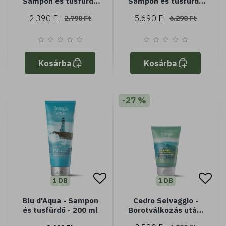
Sampon és tusfürdő
Sampon és tusfürdő
(200 ml)
(200 ml) + söröskorsó
2.390 Ft
5.690 Ft
2.790 Ft
6.290 Ft
Kosárba
Kosárba
-27 %
1 DB
1 DB
Blu d'Aqua - Sampon
Cedro Selvaggio -
és tusfürdő - 200 ml
Borotválkozás utáni
balzsam - 75 ml