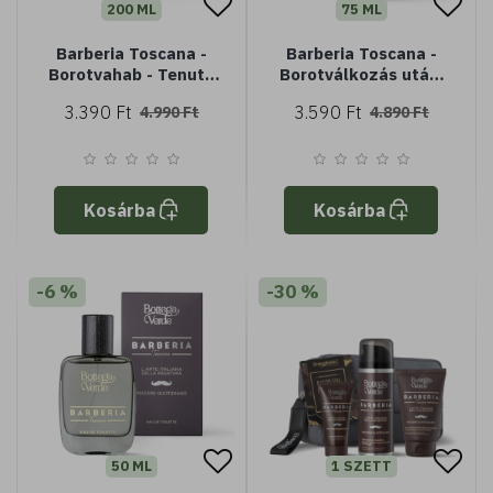
200 ML
75 ML
Barberia Toscana -
Barberia Toscana -
Borotvahab - Tenuta
Borotválkozás utáni
Massaini olívaolajjal
balzsam, hidratáló
3.390 Ft
3.590 Ft
4.990 Ft
4.890 Ft
(200 ml) - érzékeny
bőrre
Kosárba
Kosárba
-6 %
-30 %
50 ML
1 SZETT