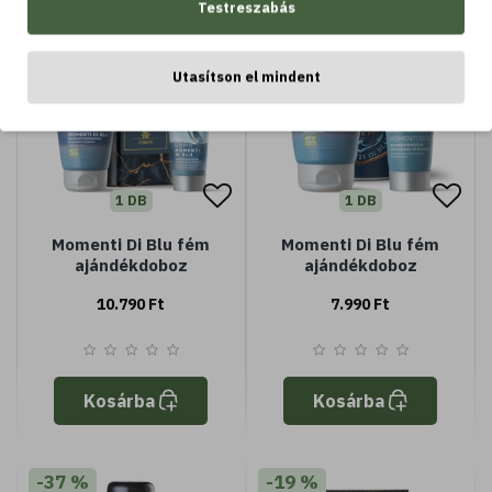
Testreszabás
Utasítson el mindent
1 DB
1 DB
Momenti Di Blu fém
Momenti Di Blu fém
ajándékdoboz
ajándékdoboz
10.790 Ft
7.990 Ft
Kosárba
Kosárba
-37 %
-19 %