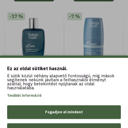
-17 %
-7 %
50 ML
50 ML
Ez az oldal sütiket használ.
Momenti di Blu - Eau
Momenti di Blu - Roll-
E sütik közül néhány alapvető fontosságú, míg mások
de toilette parfüm (50
on dezodor
segítenek nekünk javítani a felhasználói élményt
azáltal, hogy betekintést nyújtanak az oldal
ml)
használatába.
9.990 Ft
2.790 Ft
11.990 Ft
2.990 Ft
További információ
Fogadjon el mindent
Kosárba
Kosárba