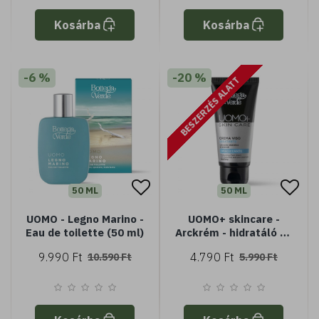
Kosárba
Kosárba
-6 %
-20 %
BESZERZÉS ALATT
50 ML
50 ML
UOMO - Legno Marino -
UOMO+ skincare -
Eau de toilette (50 ml)
Arckrém - hidratáló és
mattító -
9.990 Ft
4.790 Ft
10.590 Ft
5.990 Ft
hialuronsavval és
ceramidokkal (50 ml)