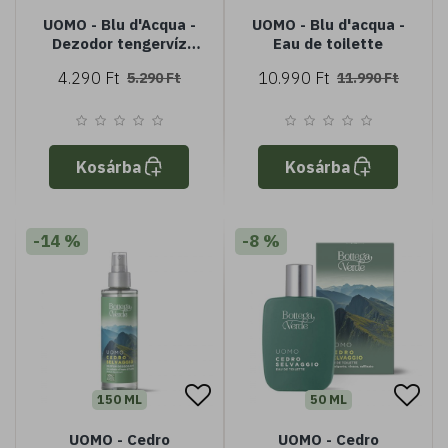
UOMO - Blu d'Acqua -
UOMO - Blu d'acqua -
Dezodor tengervíz
Eau de toilette
sókkal (150 ml)
4.290 Ft
10.990 Ft
5.290 Ft
11.990 Ft
Kosárba
Kosárba
-14 %
-8 %
150 ML
50 ML
UOMO - Cedro
UOMO - Cedro