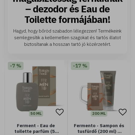
– dezodor és Eau de
Toilette formájában!
Hagyd, hogy bőröd szabadon lélegezzen! Termékeink
semlegesítik a kellemetlen szagokat és tartós illatot
biztosítanak a hosszan tartó jó közérzetért.
-7 %
-17 %
50 ML
200 ML
Ferment - Eau de
Fermento - Sampon és
toilette parfüm (50
tusfürdő (200 ml) +