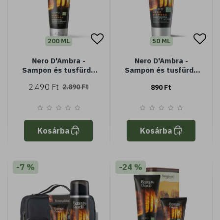
200 ML
50 ML
Nero D'Ambra -
Nero D'Ambra -
Sampon és tusfürdő
Sampon és tusfürdő
nemes fa
nemes fa
2.490 Ft
2.890 Ft
890 Ft
kivonatokkal
kivonatokkal (Minisize
- 50 ml)
Kosárba
Kosárba
-7 %
-24 %