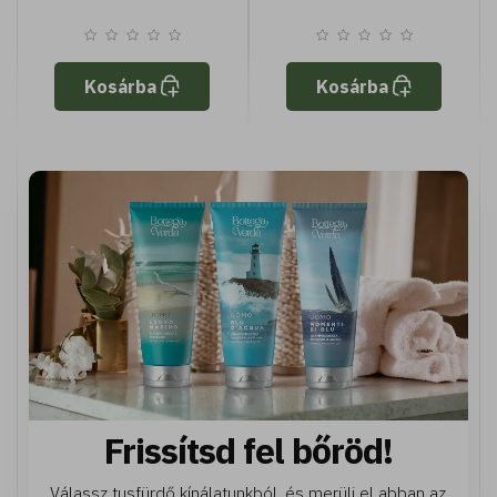
Kosárba
Kosárba
Frissítsd fel bőröd!
Válassz tusfürdő kínálatunkból, és merülj el abban az