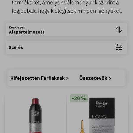
termékeket, amelyek véleményünk szerint a
legjobbak, hogy kielégítsék minden igényüket.
Tovább olvasom +
Rendezés
Alapértelmezett
Szűrés
400 ML
Kifejezetten Férfiaknak >
Összetevők >
s
Argan del Marocco - Tusfürdő - selymesítő - argán
olajjal (400 ml) - Normál vagy száraz bőrre
-20 %
2.490 Ft
Kosárba