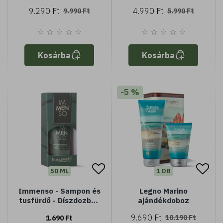
ml)
söröskorsó
9.290 Ft
4.990 Ft
9.990 Ft
5.990 Ft
Kosárba
Kosárba
-5 %
50 ML
1 DB
Immenso - Sampon és
Legno Marino
tusfürdő - Díszdozban
ajándékdoboz
(50 ml)
9.690 Ft
10.190 Ft
1.690 Ft