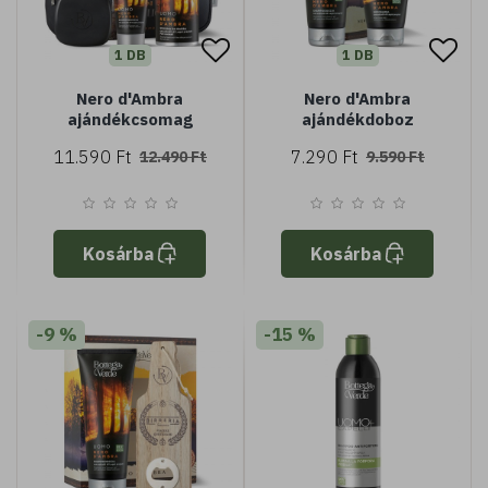
1 DB
1 DB
Nero d'Ambra
Nero d'Ambra
ajándékcsomag
ajándékdoboz
11.590 Ft
7.290 Ft
12.490 Ft
9.590 Ft
Kosárba
Kosárba
-9 %
-15 %