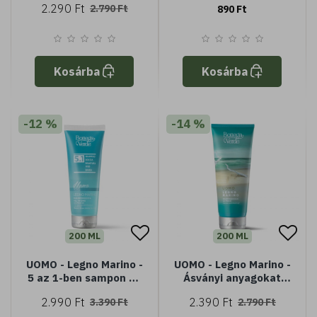
2.290 Ft
2.790 Ft
890 Ft
kivonattal (200 ml)
kivonattal (Minisize -
50 ml)
Kosárba
Kosárba
-12 %
-14 %
200 ML
200 ML
UOMO - Legno Marino -
UOMO - Legno Marino -
5 az 1-ben sampon és
Ásványi anyagokat
tusfürdő ásványi
tartalmazó sampon és
2.990 Ft
2.390 Ft
3.390 Ft
2.790 Ft
anyagokkal (200 ml) -
tusfürdő (200 ml)