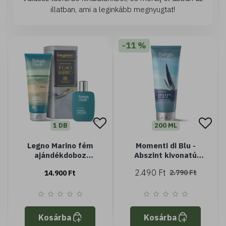
illatban, ami a leginkább megnyugtat!
-11 %
1 DB
200 ML
Legno Marino fém
Momenti di Blu -
ajándékdoboz
Abszint kivonatú
férfiaknak
sampon és tusfürdő
2.490 Ft
2.790 Ft
14.900 Ft
Kosárba
Kosárba