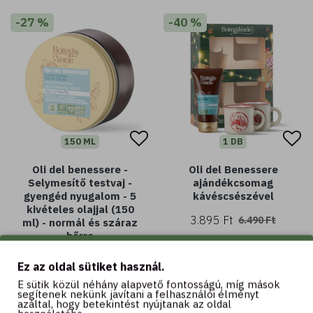
-27 %
-40 %
150 ML
1 DB
Oli del benessere -
Oli del Benessere
Selymesítő testvaj -
ajándékcsomag
gyengéd nyugalom - 5
kávéscsészével
kivételes olajjal (150
3.895 Ft
6.490 Ft
ml) - normál és száraz
bőrre
3.990 Ft
5.490 Ft
Ez az oldal sütiket használ.
E sütik közül néhány alapvető fontosságú, míg mások
segítenek nekünk javítani a felhasználói élményt
azáltal, hogy betekintést nyújtanak az oldal