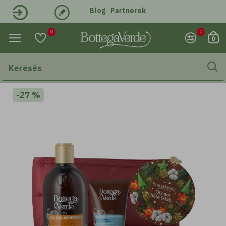
Blog
Partnerek
Belépés
Regisztráció
0
0
0
-27 %