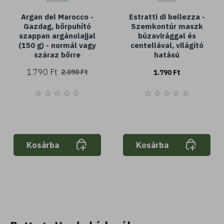
Argan del Marocco -
Estratti di bellezza -
Gazdag, bőrpuhító
Szemkontúr maszk
szappan argánolajjal
búzavirággal és
(150 g) - normál vagy
centellával, világító
száraz bőrre
hatású
1.790 Ft
2.090 Ft
1.790 Ft
Kosárba
Kosárba