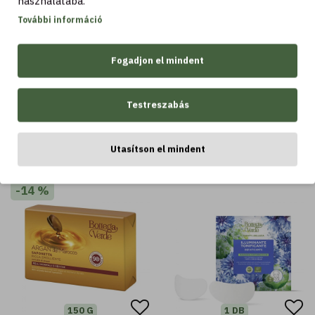
használatába.
További információ
Kosárba
Kosárba
Fogadjon el mindent
Testreszabás
LEGTÖBBET VÁSÁROLT
Utasítson el mindent
LEGTÖBBET VÁSÁROLT
-14 %
150 G
1 DB