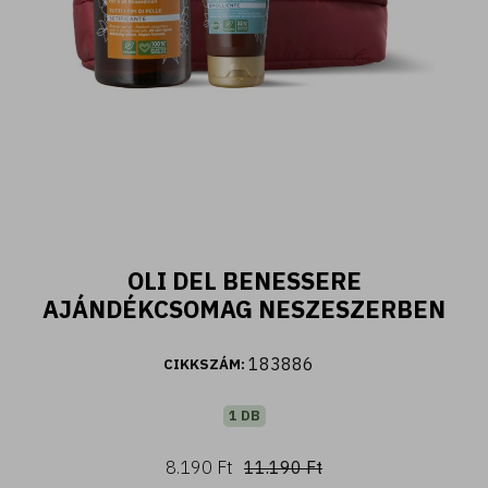
400 ML
OLI DEL BENESSERE
Fiori d'Oriente - Tusfürdő ylang ylang és
AJÁNDÉKCSOMAG NESZESZERBEN
damaszkuszi rózsa kivonattal (400 ml)
2.590 Ft
183886
CIKKSZÁM:
1 DB
Kosárba
8.190 Ft
11.190 Ft