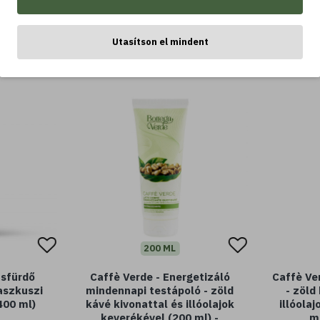
LEGTÖBBET VÁSÁROLT
Utasítson el mindent
200 ML
usfürdő
Caffè Verde - Energetizáló
Caffè Ve
aszkuszi
mindennapi testápoló - zöld
- zöld
400 ml)
kávé kivonattal és illóolajok
illóola
keverékével (200 ml) -
ml