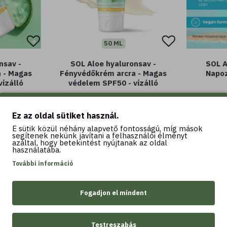
50 ML
nsav -
SOL Aloe hyaluronsav -
SOL A
 - Magas
Fényvédőkrém arcra - Magas
Napoz
ízálló
védelem SPF50 - vízálló
 Ft
5.790 Ft
6.150 Ft
Ez az oldal sütiket használ.
E sütik közül néhány alapvető fontosságú, míg mások
segítenek nekünk javítani a felhasználói élményt
azáltal, hogy betekintést nyújtanak az oldal
használatába.
További információ
Kosárba
K
Fogadjon el mindent
Testreszabás