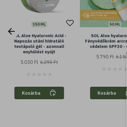
150 ML
50 ML
SOL Aloe Hyaluronic Acid -
SOL Aloe hyaluro
Napozás utáni hidratáló
Fényvédőkrém arcra
testápoló gél - azonnali
védelem SPF30 - v
enyhülést nyújt
5.790 Ft
6.150
5.030 Ft
6.290 Ft
Kosárba
Kosárba