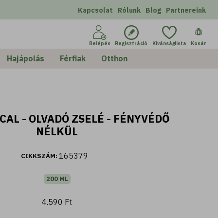
Kapcsolat
Rólunk
Blog
Partnereink
0
Belépés
Regisztráció
Kívánságlista
Kosár
Hajápolás
Férfiak
Otthon
CAL - OLVADÓ ZSELÉ - FÉNYVÉDŐ
NÉLKÜL
165379
CIKKSZÁM:
200 ML
4.590 Ft