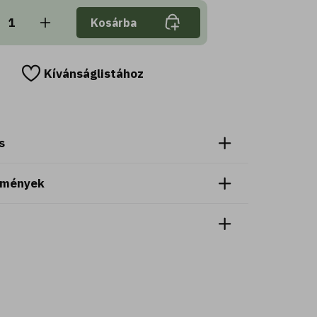
Kosárba
Kívánságlistához
s
emények