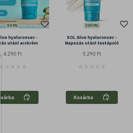
50 ML
200 ML
loe hyaluronsav -
SOL Aloe hyaluronsav -
ás utáni arckrém
Napozás utáni testápoló
4.290 Ft
5.290 Ft
osárba
Kosárba