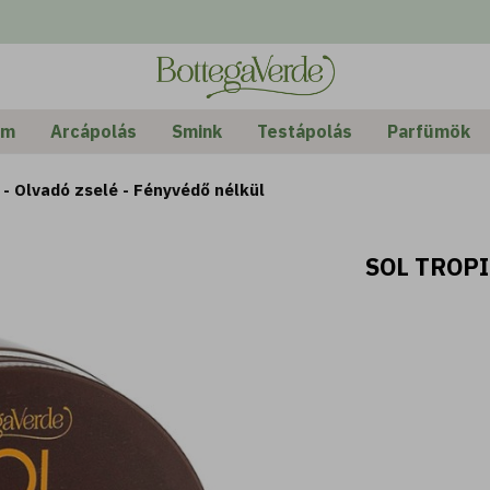
em
Arcápolás
Smink
Testápolás
Parfümök
 - Olvadó zselé - Fényvédő nélkül
SOL TROPI