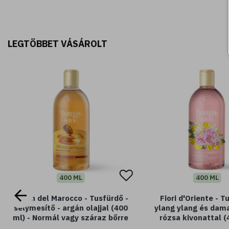
LEGTÖBBET VÁSÁROLT
400 ML
400 ML
Argan del Marocco - Tusfürdő -
Fiori d'Oriente - T
selymesítő - argán olajjal (400
ylang ylang és dam
ml) - Normál vagy száraz bőrre
rózsa kivonattal (