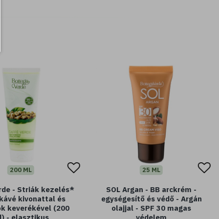
200 ML
25 ML
rde - Striák kezelés*
SOL Argan - BB arckrém -
 kávé kivonattal és
egységesítő és védő - Argán
jok keverékével (200
olajjal - SPF 30 magas
) - elasztikus
védelem