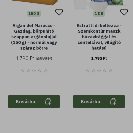
150 G
1 DB
Argan del Marocco -
Estratti di bellezza -
Gazdag, bőrpuhító
Szemkontúr maszk
szappan argánolajjal
búzavirággal és
(150 g) - normál vagy
centellával, világító
száraz bőrre
hatású
1.790 Ft
2.090 Ft
1.790 Ft
Kosárba
Kosárba