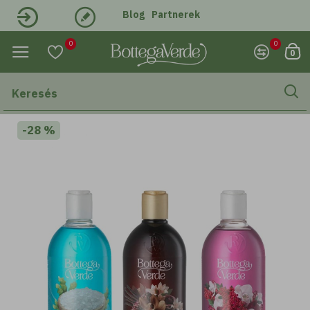
Blog
Partnerek
Belépés
Regisztráció
0
0
0
-28 %