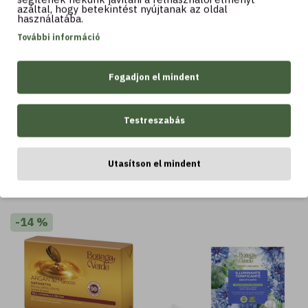
azáltal, hogy betekintést nyújtanak az oldal
használatába.
További információ
Kosárba
Kosárba
Fogadjon el mindent
Testreszabás
LEGTÖBBET VÁSÁROLT
Utasítson el mindent
LEGTÖBBET VÁSÁROLT
-14 %