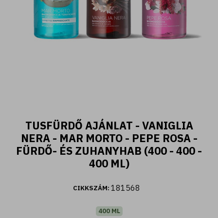
400 ML
TUSFÜRDŐ AJÁNLAT - VANIGLIA
Fiori d'Oriente - Tusfürdő ylang ylang és
NERA - MAR MORTO - PEPE ROSA -
damaszkuszi rózsa kivonattal (400 ml)
FÜRDŐ- ÉS ZUHANYHAB (400 - 400 -
400 ML)
2.590 Ft
181568
CIKKSZÁM:
Kosárba
400 ML