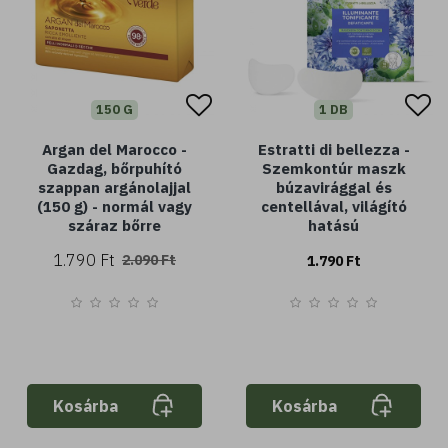
150 G
1 DB
Argan del Marocco -
Estratti di bellezza -
Gazdag, bőrpuhító
Szemkontúr maszk
szappan argánolajjal
búzavirággal és
(150 g) - normál vagy
centellával, világító
száraz bőrre
hatású
1.790 Ft
2.090 Ft
1.790 Ft
Kosárba
Kosárba