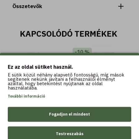
Összetevők
KAPCSOLÓDÓ TERMÉKEK
-10 %
Ez az oldal sütiket használ.
E sütik közül néhány alapvető fontosságú, míg mások
segítenek nekünk javítani a felhasználói élményt
azáltal, hogy betekintést nyújtanak az oldal
használatába.
További információ
250 ML
100 ML
Fogadjon el mindent
Aloe - Intim mosakodó
ALOE - SOS nyugtató
gél - friss multi hatású -
3.490 Ft
90% bio Aloe* lével -
Testreszabás
minden bőrtípusra