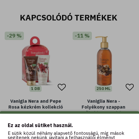
KAPCSOLÓDÓ TERMÉKEK
-29 %
-11 %
1 DB
250 ML
Vanigla Nera and Pepe
Vaniglia Nera -
Rosa kézkrém kollekció
Folyékony szappan
vanília kivonattal (250
2.990 Ft
4.190 Ft
ml)
Ez az oldal sütiket használ.
1.690 Ft
1.890 Ft
E sütik közül néhány alapvető fontosságú, míg mások
segítenek nekünk javítani a felhasználói élményt