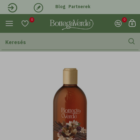
Blog
Partnerek
Belépés
Regisztráció
0
0
0