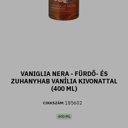
400 ML
VANIGLIA NERA - FÜRDŐ- ÉS
Fiori d'Oriente - Tusfürdő ylang ylang és
ZUHANYHAB VANÍLIA KIVONATTAL
damaszkuszi rózsa kivonattal (400 ml)
(400 ML)
2.590 Ft
185602
CIKKSZÁM:
400 ML
Kosárba