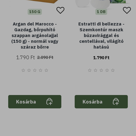
150 G
1 DB
Argan del Marocco -
Estratti di bellezza -
Gazdag, bőrpuhító
Szemkontúr maszk
szappan argánolajjal
búzavirággal és
(150 g) - normál vagy
centellával, világító
száraz bőrre
hatású
1.790 Ft
2.090 Ft
1.790 Ft
Kosárba
Kosárba