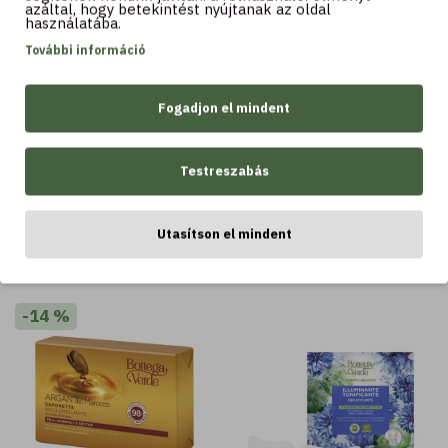
azáltal, hogy betekintést nyújtanak az oldal
használatába.
További információ
Kosárba
Kosárba
Fogadjon el mindent
Testreszabás
LEGTÖBBET VÁSÁROLT
Utasítson el mindent
LEGTÖBBET VÁSÁROLT
-14 %