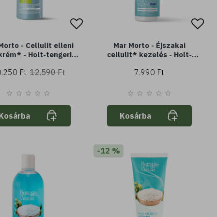
orto - Cellulit elleni
Mar Morto - Éjszakai
krém* - Holt-tengeri
cellulit* kezelés - Holt-
sókkal (300 ml)
tengeri sókkal - formázás
.250 Ft
12.590 Ft
7.990 Ft
és kisimítás
Kosárba
Kosárba
-12 %