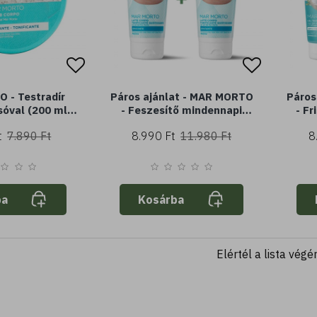
 - Testradír
Páros ajánlat - MAR MORTO
Páros
sóval (200 ml) -
- Feszesítő mindennapi
- Fr
s tonizáló
testápoló - holt-tengeri
hol
t
7.890 Ft
8.990 Ft
11.980 Ft
8
sóval (200 ml) - hidratáló
antic
ható
sim
ba
Kosárba
Elértél a lista végé