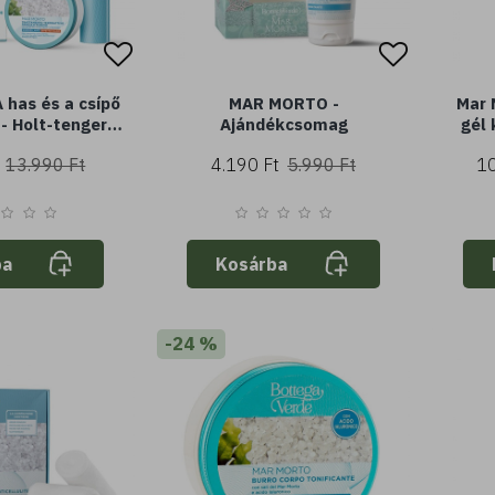
 has és a csípő
MAR MORTO -
Mar M
- Holt-tengeri
Ajándékcsomag
gél 
ut és Thermolat
13.990 Ft
4.190 Ft
5.990 Ft
10
jraformázza az
akot
ba
Kosárba
-24 %