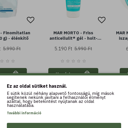
 Finomítatlan
MAR MORTO - Friss
MAR M
 g) - élénkítő
anticellulit* gél - holt-
isza
tengeri sókkal és
isza
t
5.990 Ft
5.190 Ft
5.990 Ft
anticellulit* növényi alapú
(200 m
hatóanyagokkal (200 ml) -
simító, feszesítő hatás
ba
Kosárba
Ez az oldal sütiket használ.
E sütik közül néhány alapvető fontosságú, míg mások
-32 %
segítenek nekünk javítani a felhasználói élményt
azáltal, hogy betekintést nyújtanak az oldal
használatába.
További információ