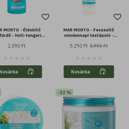
R MORTO - Élénkítő
MAR MORTO - Feszesítő
fürdő - Holt-tengeri
mindennapi testápoló -
val- frissítő hatás
holt-tengeri sóval (200 ml) -
2.390 Ft
5.290 Ft
5.990 Ft
hidratáló
Kosárba
Kosárba
-32 %