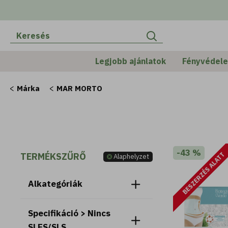
Legjobb ajánlatok
Fényvédel
Márka
MAR MORTO
-43 %
TERMÉKSZŰRŐ
BESZERZÉS ALATT
Alaphelyzet
Alkategóriák
Specifikáció > Nincs
SLES/SLS