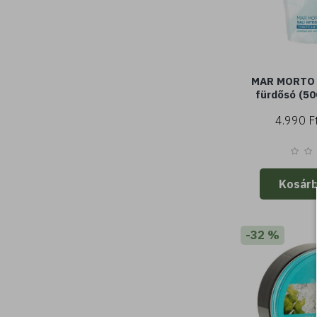
MAR MORTO -
fürdősó (500
4.990 F
Kosár
-32 %