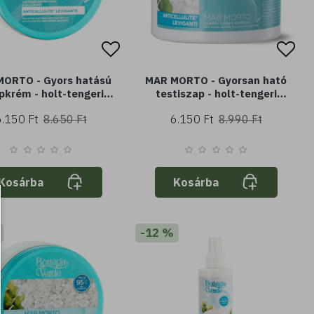
ORTO - Gyors hatású
MAR MORTO - Gyorsan ható
pkrém - holt-tengeri
testiszap - holt-tengeri
ppal és illóolajokkal
iszappal és illóolajokkal
6.150 Ft
8.650 Ft
6.150 Ft
8.990 Ft
l) - cellulit* kisimító
(350 ml) - cellulit* kisimítás
Kosárba
Kosárba
-12 %