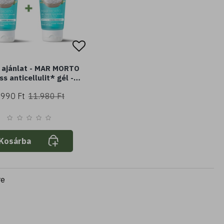
 ajánlat - MAR MORTO
iss anticellulit* gél -
t-tengeri sókkal és
.990 Ft
11.980 Ft
ellulit* növényi alapú
anyagokkal (200 ml) -
ító, feszesítő hatás
Kosárba
re