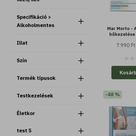
Specifikáció >
Alkoholmentes
Mar Morto - A
hőkezelése 
sókkal, Lipo
Illat
7.990 Ft
(200 ml) - ú
al
Szín
Kosár
Termék típusok
-48 %
Testkezelések
Életkor
test 5