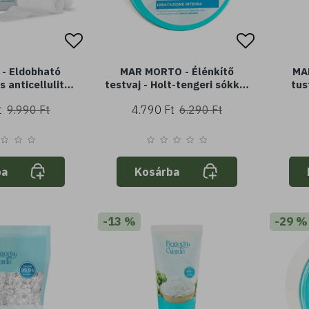
 - Eldobható
MAR MORTO - Élénkítő
MA
s anticellulit*
testvaj - Holt-tengeri sókkal
tus
 - 30% Holt-
és hialuronsavval - intenzív
só
t
9.990 Ft
4.790 Ft
6.290 Ft
al - simító és
hidratálás
zesítő
ba
Kosárba
-13 %
-29 %