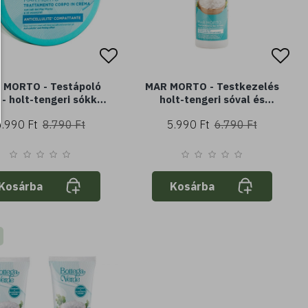
 MORTO - Testápoló
MAR MORTO - Testkezelés
- holt-tengeri sókkal
holt-tengeri sóval és
lóolajokkal (150 ml) -
pronalennel (200 ml) -
5.990 Ft
8.790 Ft
5.990 Ft
6.790 Ft
lit* és feszesítő hatás
azonnali cellulit* feszesítő
hatás
Kosárba
Kosárba