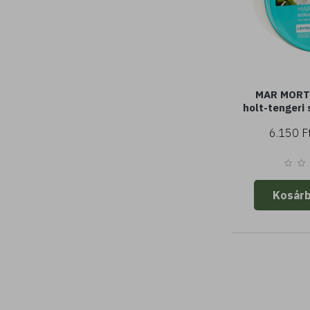
MAR MORTO
holt-tengeri 
simító é
6.150 F
Kosár