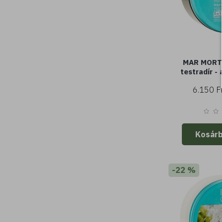
MAR MORTO
testradír - 
holt-tenger
6.150 F
illóolajokkal
1-ben: tis
fes
Kosár
-22 %