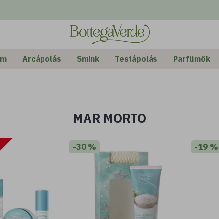
em
Arcápolás
Smink
Testápolás
Parfümök
MAR MORTO
-30 %
-19 %