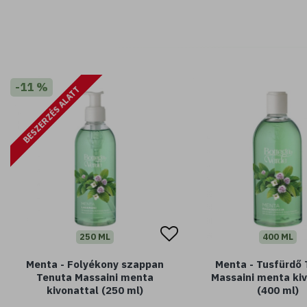
-11 %
BESZERZÉS ALATT
250 ML
400 ML
Menta - Folyékony szappan
Menta - Tusfürdő
Tenuta Massaini menta
Massaini menta ki
kivonattal (250 ml)
(400 ml)