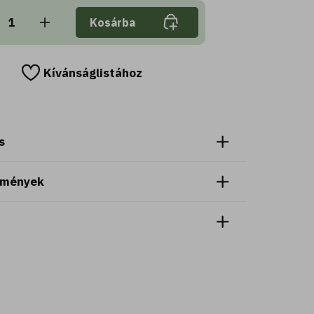
Kosárba
Kívánságlistához
s
emények