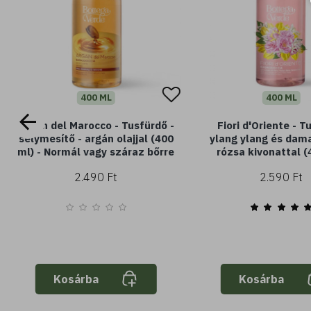
400 ML
400 ML
Argan del Marocco - Tusfürdő -
Fiori d'Oriente - T
selymesítő - argán olajjal (400
ylang ylang és dam
ml) - Normál vagy száraz bőrre
rózsa kivonattal (
2.490 Ft
2.590 Ft
Kosárba
Kosárba