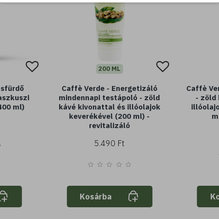
200 ML
usfürdő
Caffè Verde - Energetizáló
Caffè Ve
aszkuszi
mindennapi testápoló - zöld
- zöld
400 ml)
kávé kivonattal és illóolajok
illóola
keverékével (200 ml) -
ml
revitalizáló
5.490 Ft
Kosárba
K