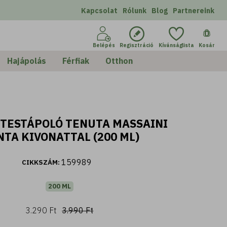
Kapcsolat
Rólunk
Blog
Partnereink
0
Belépés
Regisztráció
Kívánságlista
Kosár
Hajápolás
Férfiak
Otthon
 TESTÁPOLÓ TENUTA MASSAINI
TA KIVONATTAL (200 ML)
159989
CIKKSZÁM:
200 ML
3.290 Ft
3.990 Ft