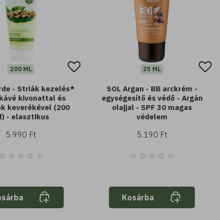
200 ML
25 ML
rde - Striák kezelés*
SOL Argan - BB arckrém -
 kávé kivonattal és
egységesítő és védő - Argán
jok keverékével (200
olajjal - SPF 30 magas
) - elasztikus
védelem
5.990 Ft
5.190 Ft
osárba
Kosárba