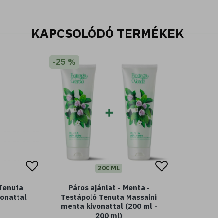
KAPCSOLÓDÓ TERMÉKEK
-25 %
200 ML
 Tenuta
Páros ajánlat - Menta -
vonattal
Testápoló Tenuta Massaini
menta kivonattal (200 ml -
200 ml)