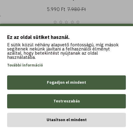
5.990 Ft
7.980 Ft
Kosárba
Ez az oldal sütiket használ.
E sütik közül néhány alapvető fontosságú, míg mások
segítenek nekünk javítani a felhasználói élményt
azáltal, hogy betekintést nyújtanak az oldal
használatába.
További információ
LEGTÖBBET VÁSÁROLT
Fogadjon el mindent
Testreszabás
Utasítson el mindent