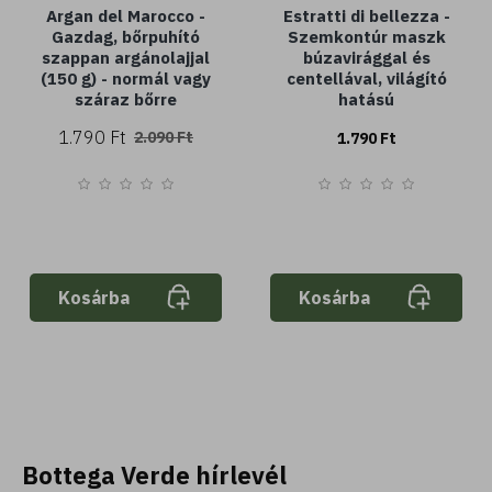
Argan del Marocco -
Estratti di bellezza -
Gazdag, bőrpuhító
Szemkontúr maszk
szappan argánolajjal
búzavirággal és
(150 g) - normál vagy
centellával, világító
száraz bőrre
hatású
1.790 Ft
2.090 Ft
1.790 Ft
Kosárba
Kosárba
Bottega Verde hírlevél