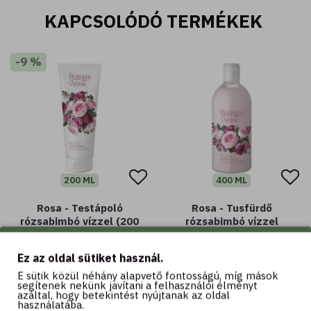
KAPCSOLÓDÓ TERMÉKEK
-9 %
200 ML
400 ML
Rosa - Testápoló
Rosa - Tusfürdő
rózsabimbó vízzel (200
rózsabimbó vízzel
ml)
2.390 Ft
Ez az oldal sütiket használ.
4.990 Ft
5.490 Ft
E sütik közül néhány alapvető fontosságú, míg mások
segítenek nekünk javítani a felhasználói élményt
azáltal, hogy betekintést nyújtanak az oldal
használatába.