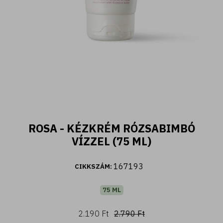
400 ML
ROSA - KÉZKRÉM RÓZSABIMBÓ
Fiori d'Oriente - Tusfürdő ylang ylang és
VÍZZEL (75 ML)
damaszkuszi rózsa kivonattal (400 ml)
2.590 Ft
167193
CIKKSZÁM:
75 ML
Kosárba
2.190 Ft
2.790 Ft