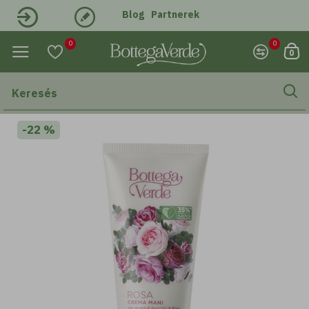
Blog
Partnerek
Belépés
Regisztráció
0
0
0
-22 %