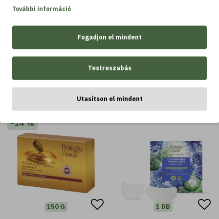
Kosárba
Kosárba
További információ
Fogadjon el mindent
Testreszabás
LEGTÖBBET VÁSÁROLT
Utasítson el mindent
LEGTÖBBET VÁSÁROLT
-14 %
150 G
1 DB