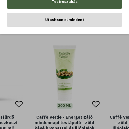
Testreszabás
LEGTÖBBET VÁSÁROLT
Utasítson el mindent
200 ML
usfürdő
Caffè Verde - Energetizáló
Caffè Ve
aszkuszi
mindennapi testápoló - zöld
- zöld
400 ml)
kávé kivonattal és illóolajok
illóola