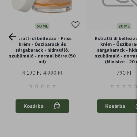
50 ML
20 ML
Estratti di bellezza - Friss
Estratti di bellezza
krém - Őszibarack és
krém - Őszibara
sárgabarack - hidratáló,
sárgabarack - hid
szublimáló - normál bőrre (50
szublimáló - normá
ml)
(Minisize - 20 
4.190 Ft
4.990 Ft
790 Ft
Kosárba
Kosárba