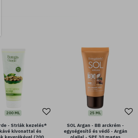
200 ML
25 ML
rde - Striák kezelés*
SOL Argan - BB arckrém -
 kávé kivonattal és
egységesítő és védő - Argán
jok keverékével (200
olajjal - SPF 30 magas