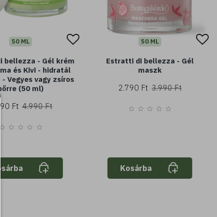
50 ML
50 ML
di bellezza - Gél krém
Estratti di bellezza - Gél
lma és Kivi - hidratál
maszk
 - Vegyes vagy zsíros
2.790 Ft
3.990 Ft
bőrre (50 ml)
190 Ft
4.990 Ft
osárba
Kosárba