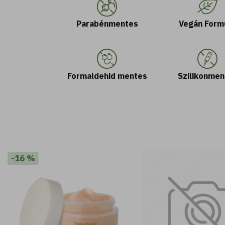
Parabénmentes
Vegán Form
Formaldehid mentes
Szilikonmen
-16 %