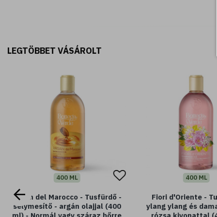
LEGTÖBBET VÁSÁROLT
400 ML
400 ML
Argan del Marocco - Tusfürdő -
Fiori d'Oriente - T
selymesítő - argán olajjal (400
ylang ylang és dam
ml) - Normál vagy száraz bőrre
rózsa kivonattal (