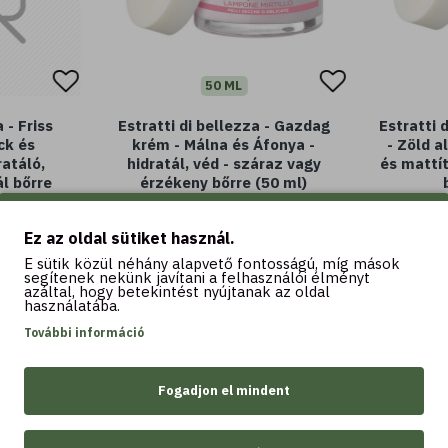
50 ML
 - Friss
Estratti di bellezza - Gazdag
Estratti 
ck és
krém - Málna és Áfonya -
- Zöld a
ratáló,
hidratál, véd - száraz vagy
és mattít
l bőrre
érzékeny bőrre (50 ml)
ml)
4.990 Ft
4.
Ez az oldal sütiket használ.
E sütik közül néhány alapvető fontosságú, míg mások
segítenek nekünk javítani a felhasználói élményt
azáltal, hogy betekintést nyújtanak az oldal
használatába.
További információ
Kosárba
K
Fogadjon el mindent