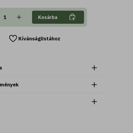
Kosárba
Kívánságlistához
s
emények