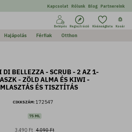
Kapcsolat
Rólunk
Blog
Partnereink
0
Belépés
Regisztráció
Kívánságlista
Kosár
Hajápolás
Férfiak
Otthon
 DI BELLEZZA - SCRUB - 2 AZ 1-
ASZK - ZÖLD ALMA ÉS KIWI -
MLASZTÁS ÉS TISZTÍTÁS
172547
CIKKSZÁM:
75 ML
3.490 Ft
4.090 Ft