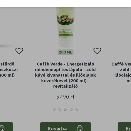
200 ML
usfürdő
Caffè Verde - Energetizáló
Caffè Ve
aszkuszi
mindennapi testápoló - zöld
- zöld
400 ml)
kávé kivonattal és illóolajok
illóola
keverékével (200 ml) -
ml
revitalizáló
5.490 Ft
Kosárba
K