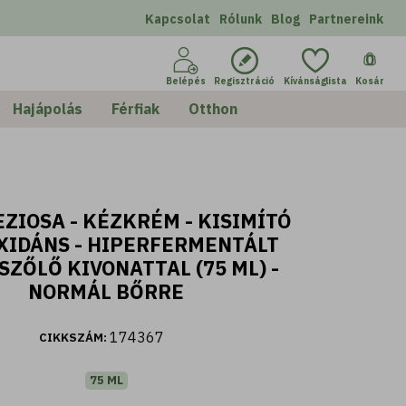
Kapcsolat
Rólunk
Blog
Partnereink
0
Belépés
Regisztráció
Kívánságlista
Kosár
Hajápolás
Férfiak
Otthon
ZIOSA - KÉZKRÉM - KISIMÍTÓ
XIDÁNS - HIPERFERMENTÁLT
SZŐLŐ KIVONATTAL (75 ML) -
NORMÁL BŐRRE
174367
CIKKSZÁM:
75 ML