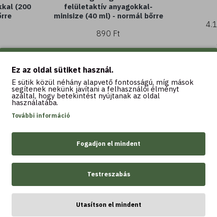
kkal (200
felületaktív anyagokkal-
őrre
minisize (40 ml) - normál bőrre
4.
890 Ft
Ez az oldal sütiket használ.
Kosárba
K
E sütik közül néhány alapvető fontosságú, míg mások
segítenek nekünk javítani a felhasználói élményt
azáltal, hogy betekintést nyújtanak az oldal
használatába.
További információ
Fogadjon el mindent
LEGTÖBBET VÁSÁROLT
Testreszabás
Utasítson el mindent