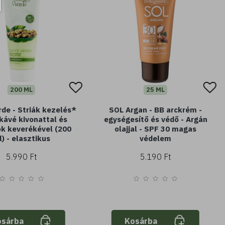
200 ML
25 ML
rde - Striák kezelés*
SOL Argan - BB arckrém -
 kávé kivonattal és
egységesítő és védő - Argán
jok keverékével (200
olajjal - SPF 30 magas
) - elasztikus
védelem
5.990 Ft
5.190 Ft
osárba
Kosárba