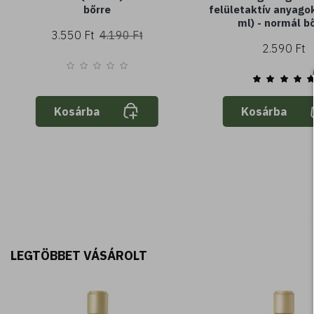
bőrre
felületaktív anyago
ml) - normál b
3.550 Ft
4.190 Ft
2.590 Ft
Kosárba
Kosárba
LEGTÖBBET VÁSÁROLT