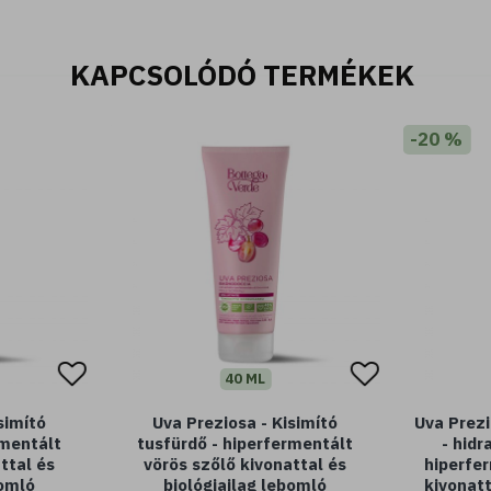
KAPCSOLÓDÓ TERMÉKEK
-20 %
40 ML
simító
Uva Preziosa - Kisimító
Uva Prez
rmentált
tusfürdő - hiperfermentált
- hidr
ttal és
vörös szőlő kivonattal és
hiperfe
bomló
biológiailag lebomló
kivonatt