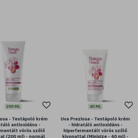
200 ML
40 ML
iosa - Testápoló krém
Uva Preziosa - Testápoló krém
atáló antioxidáns -
- hidratáló antioxidáns -
rmentált vörös szőlő
hiperfermentált vörös szőlő
al (200 ml) - normál
kivonattal (Minisize - 40 ml) -