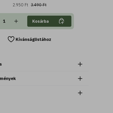
2.950 Ft
3.490 Ft
Kosárba
Kívánságlistához
s
emények