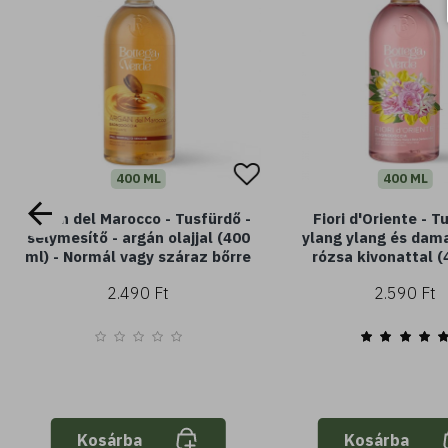
400 ML
400 ML
Argan del Marocco - Tusfürdő -
Fiori d'Oriente - T
selymesítő - argán olajjal (400
ylang ylang és dam
ml) - Normál vagy száraz bőrre
rózsa kivonattal (
2.490 Ft
2.590 Ft
Kosárba
Kosárba