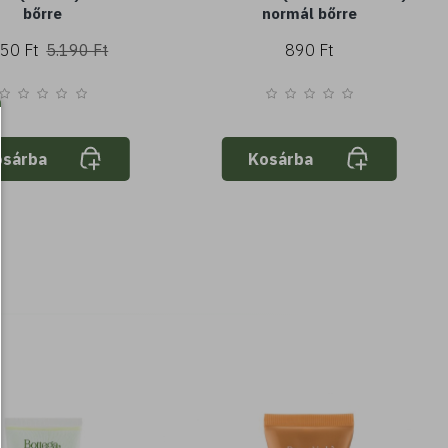
bőrre
normál bőrre
150 Ft
5.190 Ft
890 Ft
osárba
Kosárba