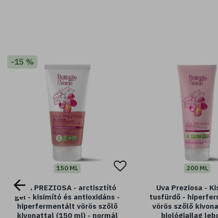
-15 %
150 ML
200 ML
UVA PREZIOSA - arctisztító
Uva Preziosa - Ki
gél - kisimító és antioxidáns -
tusfürdő - hiperfe
hiperfermentált vörös szőlő
vörös szőlő kivona
kivonattal (150 ml) - normál
biológiailag le