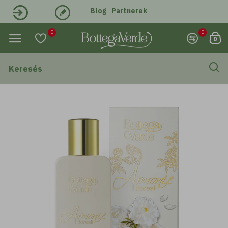
Blog
Partnerek
Belépés
Regisztráció
0
0
0