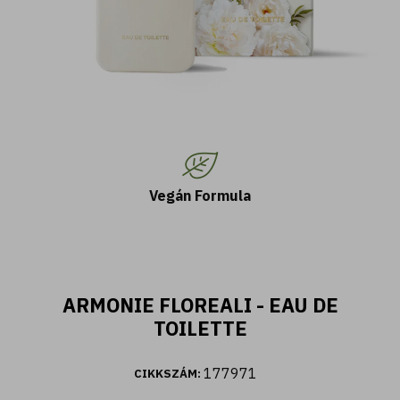
Vegán Formula
400 ML
Fiori d'Oriente - Tusfürdő ylang ylang és
damaszkuszi rózsa kivonattal (400 ml)
2.590 Ft
ARMONIE FLOREALI - EAU DE
TOILETTE
177971
CIKKSZÁM:
Kosárba