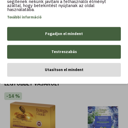
segítenek nekünk javítani a felhasználói élményt
10.190 Ft
azáltal, hogy betekintést nyújtanak az oldal
használatába.
További információ
Kosárba
Kosárba
Fogadjon el mindent
Testreszabás
LEGTÖBBET VÁSÁROLT
Utasítson el mindent
LEGTÖBBET VÁSÁROLT
-14 %