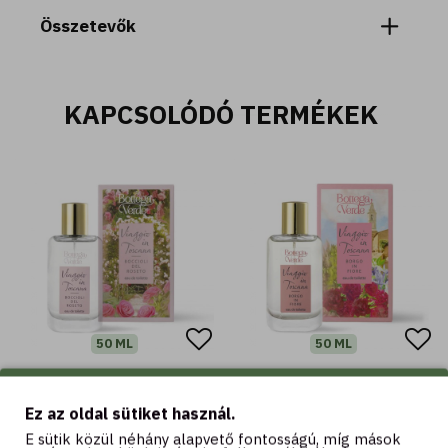
Összetevők
KAPCSOLÓDÓ TERMÉKEK
50 ML
50 ML
Boccioli del Roseto -
Borgo in fiore - Eau de
Eau de toilette parfüm
toilette parfüm (50 ml)
Ez az oldal sütiket használ.
(50 ml)
9.790 Ft
E sütik közül néhány alapvető fontosságú, míg mások