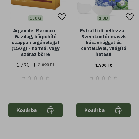
150 G
1 DB
Argan del Marocco -
Estratti di bellezza -
Gazdag, bőrpuhító
Szemkontúr maszk
szappan argánolajjal
búzavirággal és
(150 g) - normál vagy
centellával, világító
száraz bőrre
hatású
1.790 Ft
2.090 Ft
1.790 Ft
Kosárba
Kosárba