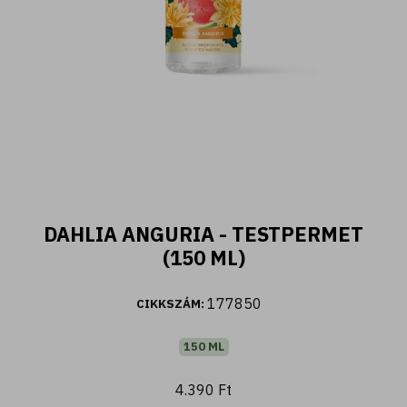
400 ML
DAHLIA ANGURIA - TESTPERMET
Fiori d'Oriente - Tusfürdő ylang ylang és
(150 ML)
damaszkuszi rózsa kivonattal (400 ml)
2.590 Ft
177850
CIKKSZÁM:
150 ML
Kosárba
4.390 Ft