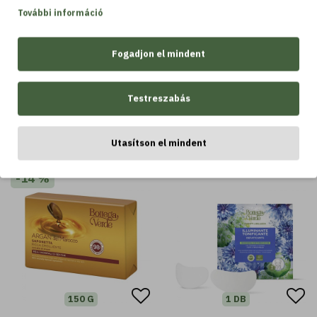
Kosárba
Kosárba
További információ
Fogadjon el mindent
Testreszabás
LEGTÖBBET VÁSÁROLT
Utasítson el mindent
LEGTÖBBET VÁSÁROLT
-14 %
150 G
1 DB