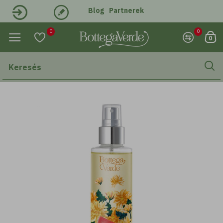
Blog
Partnerek
Belépés
Regisztráció
0
0
0