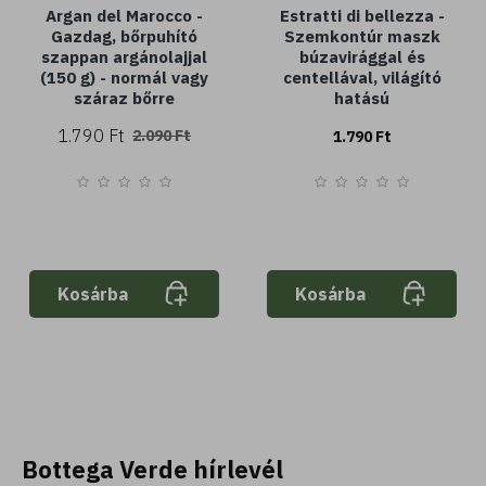
Argan del Marocco -
Estratti di bellezza -
Gazdag, bőrpuhító
Szemkontúr maszk
szappan argánolajjal
búzavirággal és
(150 g) - normál vagy
centellával, világító
száraz bőrre
hatású
1.790 Ft
2.090 Ft
1.790 Ft
Kosárba
Kosárba
Bottega Verde hírlevél