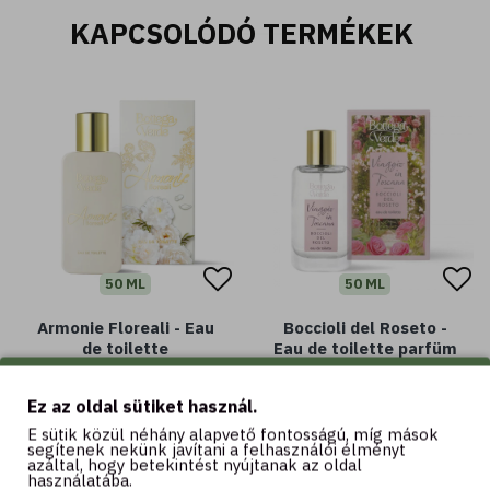
KAPCSOLÓDÓ TERMÉKEK
50 ML
50 ML
Armonie Floreali - Eau
Boccioli del Roseto -
de toilette
Eau de toilette parfüm
(50 ml)
6.990 Ft
Ez az oldal sütiket használ.
10.190 Ft
E sütik közül néhány alapvető fontosságú, míg mások
segítenek nekünk javítani a felhasználói élményt
azáltal, hogy betekintést nyújtanak az oldal
használatába.