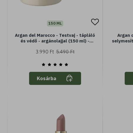
150 ML
Argan del Marocco - Testvaj - tápláló
Argan d
és védő - argánolajjal (150 ml) -
selymesítő
normál vagy száraz bőrre
Norm
3.990 Ft
5.490 Ft
Kosárba