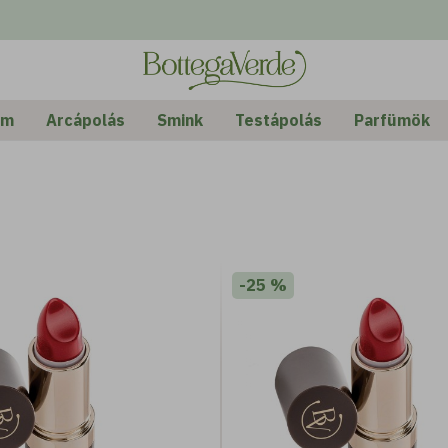
Rende
Alap
em
Arcápolás
Smink
Testápolás
Parfümök
-25 %