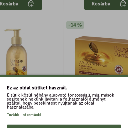
Kosárba
Kosárba
-14 %
Ez az oldal sütiket használ.
E sütik közül néhány alapvető fontosságú, míg mások
segítenek nekünk javítani a felhasználói élményt
azáltal, hogy betekintést nyújtanak az oldal
250 ML
150 G
használatába.
del Marocco - Folyékony
Argan del Marocco - Ga
További információ
 - segít megelőzni a bőr
bőrpuhító szappan argánola
sét - Argánolajjal - Nagyon
g) - normál vagy száraz