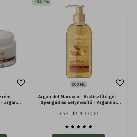
-15 %
200 ML
krém -
Argan del Marocco - Arctisztító gél -
 - argán
Gyengéd és selymesítő - Argannal
gy száraz
(200 ml) - Normál vagy száraz bőrre
3.680 Ft
4.330 Ft