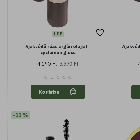
1 DB
Ajakvédő rúzs argán olajjal -
Ajakvédő
cyclamen gloss
4.190 Ft
5.590 Ft
Kosárba
-15 %