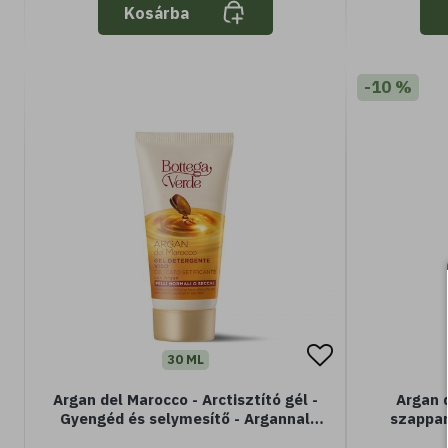
Kosárba
-10 %
30 ML
Argan del Marocco - Arctisztító gél -
Argan 
Gyengéd és selymesítő - Argannal
szappan
(Minisize - 30 ml) - Normál vagy
kirepedezé