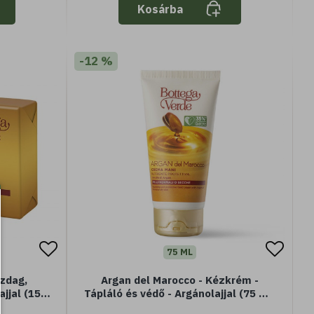
Kosárba
-12 %
75 ML
zdag,
Argan del Marocco - Kézkrém -
jjal (150
Tápláló és védő - Argánolajjal (75 ml)
 bőrre
- Normál vagy száraz bőrre