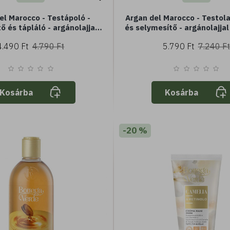
el Marocco - Testápoló -
Argan del Marocco - Testolaj
ő és tápláló - argánolajjal
és selymesítő - argánolajjal
- normál vagy száraz bőrre
normál vagy száraz b
4.490 Ft
4.790 Ft
5.790 Ft
7.240 Ft
Kosárba
Kosárba
-20 %