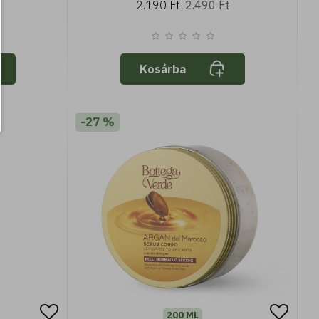
2.190 Ft
2.490 Ft
Kosárba
-27 %
200 ML