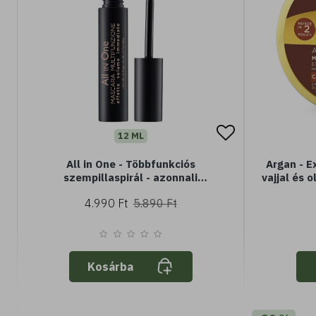
12 ML
All in One - Többfunkciós
Argan - E
szempillaspirál - azonnali
vajjal és o
volumenhatás - argánolajjal és
hat - 
4.990 Ft
5.890 Ft
kaméliaolajjal (12 ml)
Kosárba