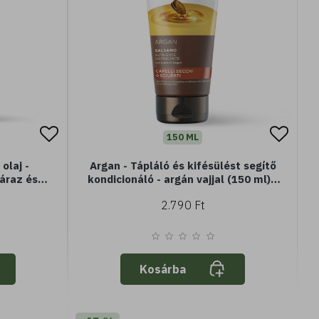
150 ML
Argan - Tápláló és kifésülést segítő
záraz és
kondicionáló - argán vajjal (150 ml) -
száraz vagy sérült hajra
2.790 Ft
Kosárba