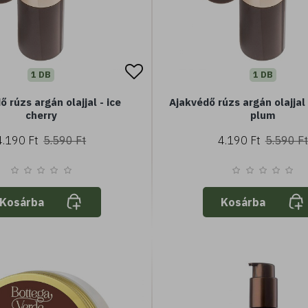
1 DB
1 DB
 rúzs argán olajjal - ice
Ajakvédő rúzs argán olajjal 
cherry
plum
4.190 Ft
5.590 Ft
4.190 Ft
5.590 Ft
Kosárba
Kosárba