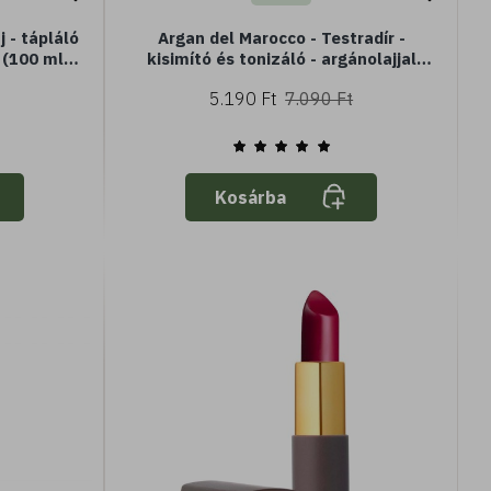
 - tápláló
Argan del Marocco - Testradír -
 (100 ml) -
kisimító és tonizáló - argánolajjal
őrre
(200 ml) - normál vagy száraz bőrre
5.190 Ft
7.090 Ft
Kosárba