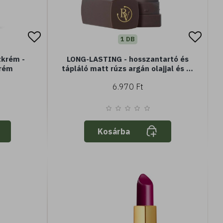
1 DB
zkrém -
LONG-LASTING - hosszantartó és
krém
tápláló matt rúzs argán olajjal és E-
vitaminnal - burgundy
6.970 Ft
Kosárba