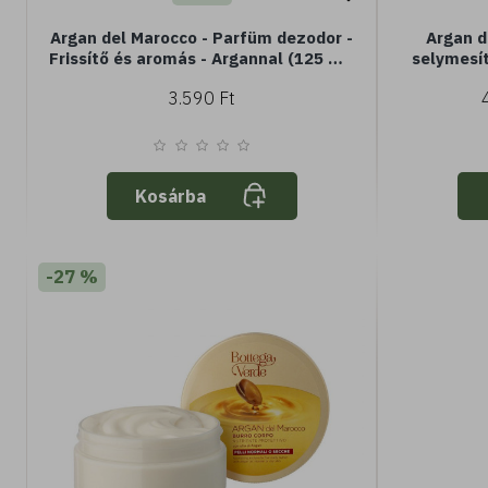
Argan del Marocco - Parfüm dezodor -
Argan d
Frissítő és aromás - Argannal (125 ml)
selymesít
- minden bőrtípusra
(200 ml) 
3.590 Ft
Kosárba
-27 %