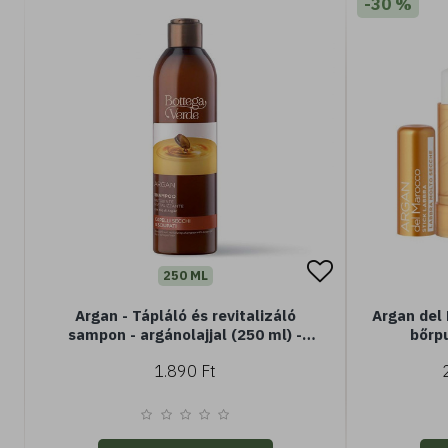
-30 %
250 ML
Argan - Tápláló és revitalizáló
Argan del 
sampon - argánolajjal (250 ml) -
bőrpu
száraz vagy sérült hajra
argánolaj
1.890 Ft