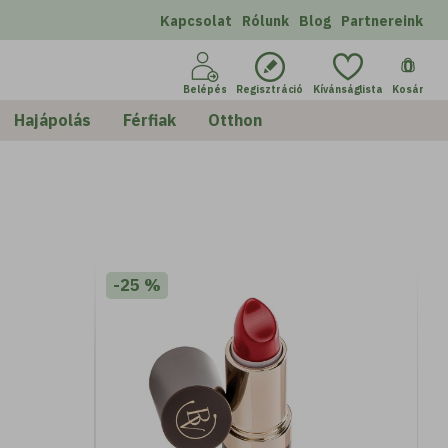
Kapcsolat
Rólunk
Blog
Partnereink
0
Belépés
Regisztráció
Kívánságlista
Kosár
zés
Szűrés
értelmezett
Hajápolás
Férfiak
Otthon
-25 %