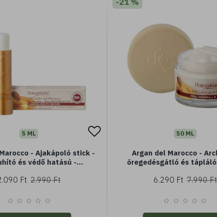
-21 %
5 ML
50 ML
Marocco - Ajakápoló stick -
Argan del Marocco - Arc
hító és védő hatású -
öregedésgátló és tápláló
jal (5 ml) - nagyon száraz
olajjal (50 ml) - normál va
2.090 Ft
2.990 Ft
6.290 Ft
7.990 Ft
ajkak
bőrre