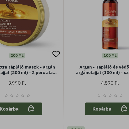
200 ML
100 ML
xtra tápláló maszk - argán
Argan - Tápláló és védő olaj -
lajjal (200 ml) - 2 perc alatt
argánolajjal (100 ml) - s
száraz vagy sérült hajra
sérült hajra
3.990 Ft
4.890 Ft
Kosárba
Kosárba