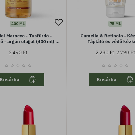
400 ML
75 ML
el Marocco - Tusfürdő -
Camelia & Retinolo - Ké
 - argán olajjal (400 ml) -
Tápláló és védő kéz
ál vagy száraz bőrre
2.490 Ft
2.230 Ft
2.790 Ft
Kosárba
Kosárba