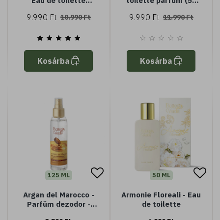
Eau de toilette
toilette parfüm (50
parfüm (50 ml)
ml)
9.990 Ft
9.990 Ft
10.990 Ft
11.990 Ft
Kosárba
Kosárba
125 ML
50 ML
Argan del Marocco -
Armonie Floreali - Eau
Parfüm dezodor -
de toilette
Frissítő és aromás -