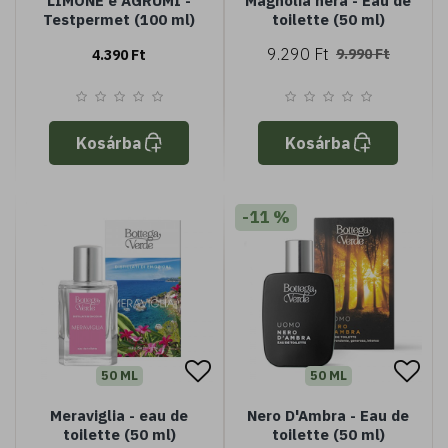
LIMONE e AGRUMI -
Magnolia nera - Eau de
Testpermet (100 ml)
toilette (50 ml)
9.290 Ft
9.990 Ft
4.390 Ft
Kosárba
Kosárba
-11 %
50 ML
50 ML
Meraviglia - eau de
Nero D'Ambra - Eau de
toilette (50 ml)
toilette (50 ml)