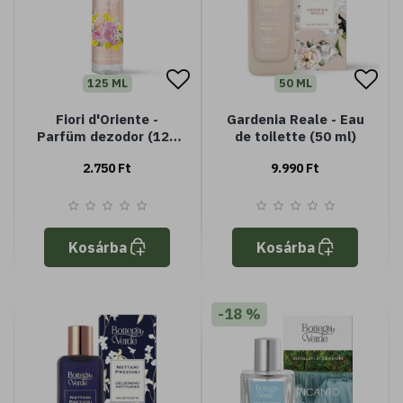
125 ML
50 ML
Fiori d'Oriente -
Gardenia Reale - Eau
Parfüm dezodor (125
de toilette (50 ml)
ml)
2.750 Ft
9.990 Ft
Kosárba
Kosárba
-18 %