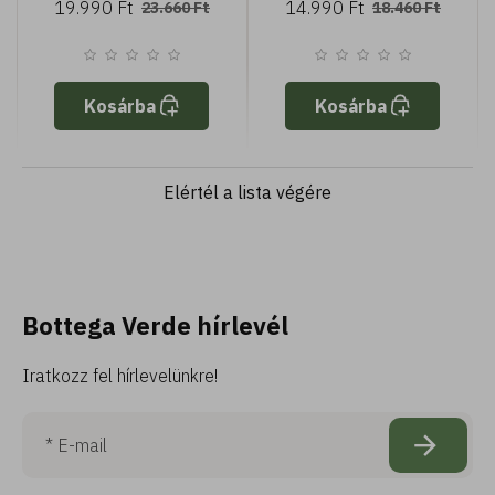
19.990 Ft
14.990 Ft
23.660 Ft
18.460 Ft
Kosárba
Kosárba
Elértél a lista végére
Bottega Verde hírlevél
Iratkozz fel hírlevelünkre!