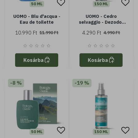
50 ML
150 ML
UOMO - Blu d'acqua -
UOMO - Cedro
Eau de toilette
selvaggio - Dezodor
cédrusfa kivonattal
10.990 Ft
4.290 Ft
11.990 Ft
4.990 Ft
(150 ml)
Kosárba
Kosárba
-8 %
-19 %
50 ML
150 ML