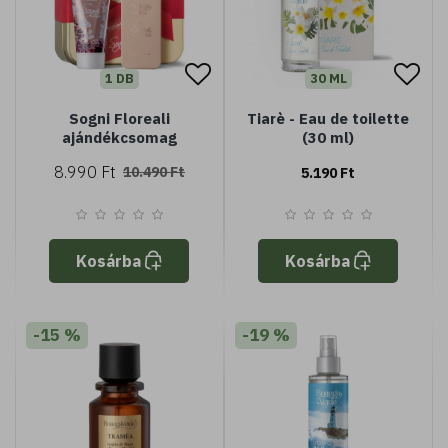
1 DB
30 ML
Sogni Floreali
Tiarè - Eau de toilette
ajándékcsomag
(30 ml)
8.990 Ft
10.490 Ft
5.190 Ft
Kosárba
Kosárba
-15 %
-19 %