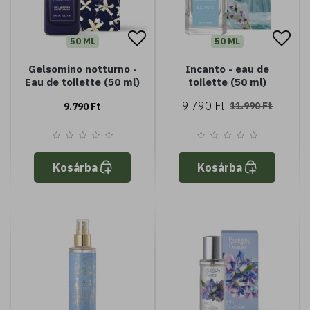
50 ML
50 ML
Gelsomino notturno -
Incanto - eau de
Eau de toilette (50 ml)
toilette (50 ml)
9.790 Ft
11.990 Ft
9.790 Ft
Kosárba
Kosárba