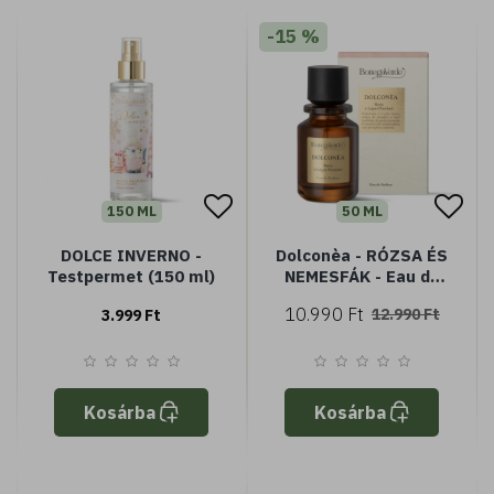
-15 %
150 ML
50 ML
DOLCE INVERNO -
Dolconèa - RÓZSA ÉS
Testpermet (150 ml)
NEMESFÁK - Eau de
Parfum 50 ml
10.990 Ft
12.990 Ft
3.999 Ft
Kosárba
Kosárba