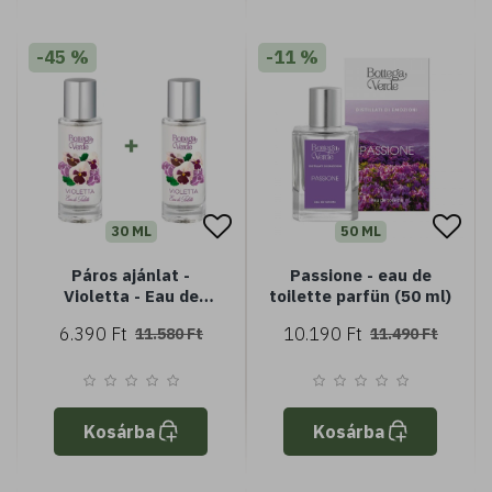
-45 %
-11 %
30 ML
50 ML
Páros ajánlat -
Passione - eau de
Violetta - Eau de
toilette parfün (50 ml)
Toilette (30ml-30ml)
6.390 Ft
10.190 Ft
11.580 Ft
11.490 Ft
Kosárba
Kosárba