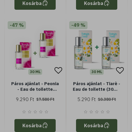
Kosárba
Kosárba
-47 %
-49 %
30 ML
30 ML
Páros ajánlat - Peonia
Páros ajánlat - Tiarè -
- Eau de toilette
Eau de toilette (30ml-
(30ml-30ml)
30ml)
9.290 Ft
5.290 Ft
17.580 Ft
10.380 Ft
Kosárba
Kosárba