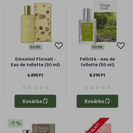
50 ML
50 ML
Emozioni Floreali -
Felicità - eau de
Eau de toilette (50 ml)
toilette (50 ml)
6.890 Ft
8.390 Ft
Kosárba
Kosárba
-7 %