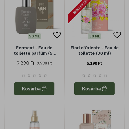
BESZERZÉS ALATT
50 ML
30 ML
Ferment - Eau de
Fiori d'Oriente - Eau de
toilette parfüm (50
toilette (30 ml)
ml)
9.290 Ft
9.990 Ft
5.190 Ft
Kosárba
Kosárba