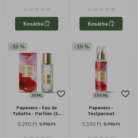
Kosárba
Kosárba
-15 %
-10 %
30 ML
150 ML
Papavero - Eau de
Papavero -
Toilette - Parfüm (30
Testpermet
ml)
8.290 Ft
5.190 Ft
9.790 Ft
5.790 Ft