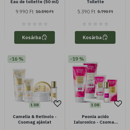
Eau de toilette (50 ml)
Toilette
9.990 Ft
5.390 Ft
10.590 Ft
5.790 Ft
Kosárba
Kosárba
-16 %
-19 %
1 DB
1 DB
Camelia & Retinolo -
Peonia acido
Csomag ajánlat
Ialuronico - Csomag
ajánlat