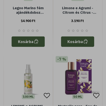
Legno Marino fém
Limone e Agrumi -
ajándékdoboz
Citrom és Citrus -
férfiaknak
Parfüm dezodor (125
14.900 Ft
3.190 Ft
ml)
Kosárba
Kosárba
-7 %
100 ML
50 ML