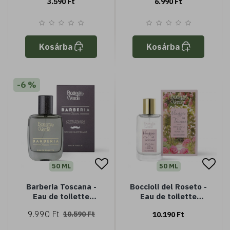
3.590 Ft
6.990 Ft
Argannal (125 ml) -
minden bőrtípusra
Kosárba
Kosárba
-6 %
50 ML
50 ML
Barberia Toscana -
Boccioli del Roseto -
Eau de toilette
Eau de toilette
parfüm (50 ml)
parfüm (50 ml)
9.990 Ft
10.590 Ft
10.190 Ft