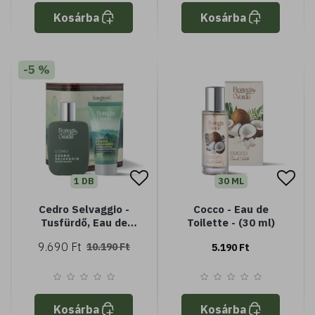
Kosárba
Kosárba
-5 %
1 DB
30 ML
Cedro Selvaggio -
Cocco - Eau de
Tusfürdő, Eau de
Toilette - (30 ml)
Toilette -
9.690 Ft
10.190 Ft
5.190 Ft
ajándékdoboz
Kosárba
Kosárba