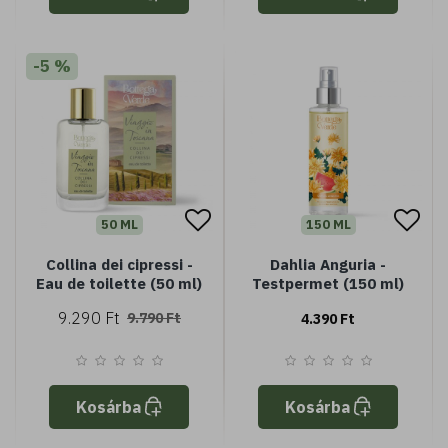
-5 %
50 ML
150 ML
Collina dei cipressi -
Dahlia Anguria -
Eau de toilette (50 ml)
Testpermet (150 ml)
9.290 Ft
9.790 Ft
4.390 Ft
Kosárba
Kosárba