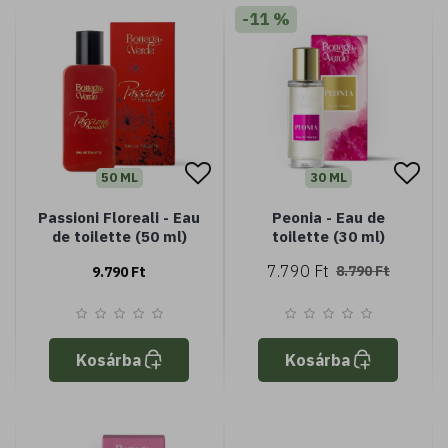
-11 %
50 ML
30 ML
Passioni Floreali - Eau
Peonia - Eau de
de toilette (50 ml)
toilette (30 ml)
7.790 Ft
8.790 Ft
9.790 Ft
Kosárba
Kosárba