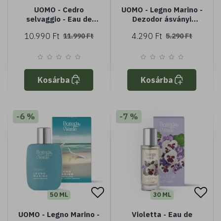
UOMO - Cedro
UOMO - Legno Marino -
selvaggio - Eau de
Dezodor ásványi
Toilette - cédrusfa
anyagokkal (150 ml)
10.990 Ft
4.290 Ft
11.990 Ft
5.290 Ft
kivonattal (50 ml)
Kosárba
Kosárba
-6 %
-7 %
50 ML
30 ML
UOMO - Legno Marino -
Violetta - Eau de