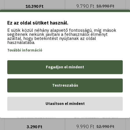
9.790 Ft
10.990 Ft
10.390 Ft
Ez az oldal sütiket használ.
E sütik közül néhány alapvető fontosságú, míg mások
Kosárba
Kosárba
segítenek nekünk javítani a felhasználói élményt
azáltal, hogy betekintést nyújtanak az oldal
használatába.
További információ
-23 %
Fogadjon el mindent
Testreszabás
150 ML
50 ML
Utasítson el mindent
Nero D'Ambra -
Òria - SÁFRANVIRÁG
Parfüm dezodor
ÉS VANÍLIA - Eau de
nemes fa
Parfum 50 ml
9.990 Ft
12.990 Ft
3.290 Ft
kivonatokkal