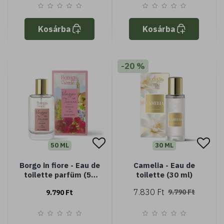
Kosárba
Kosárba
-20 %
50 ML
30 ML
Borgo in fiore - Eau de
Camelia - Eau de
toilette parfüm (50
toilette (30 ml)
ml)
7.830 Ft
9.790 Ft
9.790 Ft