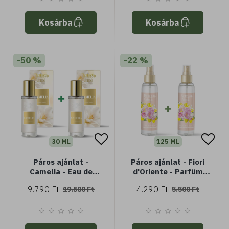
Kosárba
Kosárba
-50 %
-22 %
30 ML
125 ML
Páros ajánlat -
Páros ajánlat - Fiori
Camelia - Eau de
d'Oriente - Parfüm
toilette (30ml-30ml)
dezodor (125 ml+125
9.790 Ft
4.290 Ft
19.580 Ft
5.500 Ft
ml)