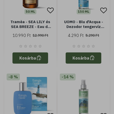
50 ML
150 ML
Tramèa - SEA LILY és
UOMO - Blu d'Acqua -
SEA BREEZE - Eau de
Dezodor tengervíz
Parfum 50 ml
sókkal (150 ml)
10.990 Ft
4.290 Ft
12.990 Ft
5.290 Ft
Kosárba
Kosárba
-8 %
-14 %