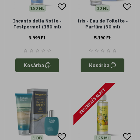
150 ML
30 ML
Incanto della Notte -
Iris - Eau de Toilette -
Testpermet (150 ml)
Parfüm (30 ml)
3.999 Ft
5.190 Ft
Kosárba
Kosárba
BESZERZÉS ALATT
1 DB
125 ML