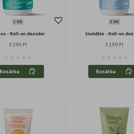
1 DB
1 DB
co - Roll-on dezodor
Invisible - Roll-on de
3.190 Ft
3.190 Ft
Kosárba
Kosárba