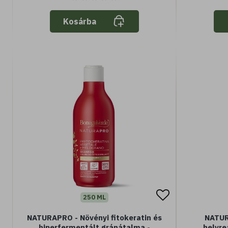
Kosárba
250 ML
NATURAPRO - Növényi fitokeratin és
NATUR
hiperfermentált gránátalma -
helyre