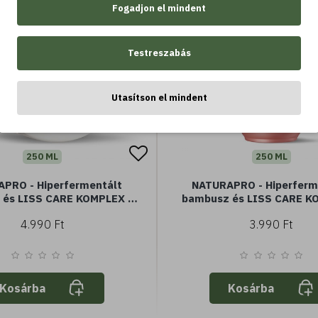
Fogadjon el mindent
Testreszabás
Utasítson el mindent
250 ML
250 ML
PRO - Hiperfermentált
NATURAPRO - Hiperferm
 és LISS CARE KOMPLEX -
bambusz és LISS CARE K
Hajmaszk (250ml)
Sampon (250ml)
4.990 Ft
3.990 Ft
Kosárba
Kosárba