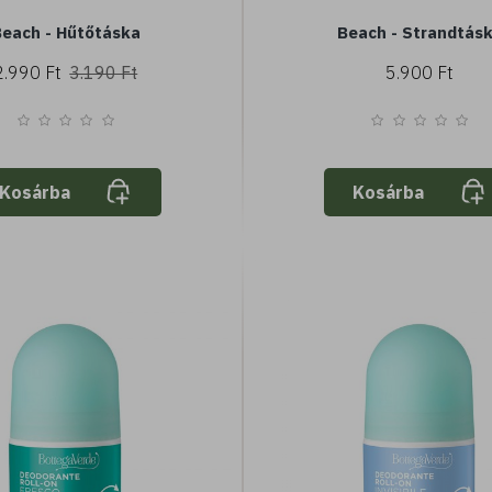
each - Hűtőtáska
Beach - Strandtás
2.990 Ft
3.190 Ft
5.900 Ft
Kosárba
Kosárba