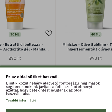
30 ML
40 ML
e - Estratti di bellezza -
Minisize - Olivo Sublime - 
ndarin
hiperfermentált olívaola
min - megújító, fényesítő,
biológiailag lebomló felü
890 Ft
990 Ft
ergetizáló (30 ml)
anyagokkal (40 ml) - nor
száraz bőrre
Ez az oldal sütiket használ.
Kosárba
Kosárba
E sütik közül néhány alapvető fontosságú, míg mások
segítenek nekünk javítani a felhasználói élményt
azáltal, hogy betekintést nyújtanak az oldal
használatába.
További információ