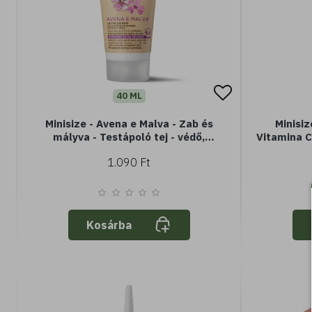
40 ML
Minisize - Avena e Malva - Zab és
Minisiz
mályva - Testápoló tej - védő,
Vitamina C+ Arctisztító gél - Ma
nyugtató, hidratáló 40ml
+ C-vita
1.090 Ft
en
Kosárba