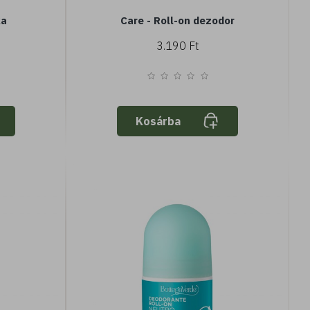
ka
Care - Roll-on dezodor
3.190 Ft
Kosárba