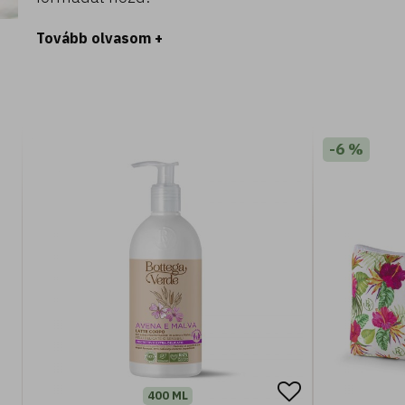
Tovább olvasom +
-6 %
400 ML