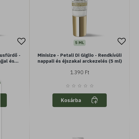
5 ML
Tusfürdő -
Minisize - Petali Di Giglio - Rendkívüli
jjal és
nappali és éjszakai arckezelés (5 ml)
letaktív
1.390 Ft
mál vagy
Kosárba