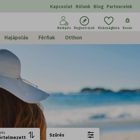
Kapcsolat
Rólunk
Blog
Partnereink
0
Belépés
Regisztráció
Kívánságlista
Kosár
Hajápolás
Férfiak
Otthon
zés
Szűrés
értelmezett