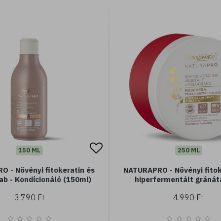
150 ML
250 ML
 - Növényi fitokeratin és
NATURAPRO - Növényi fitok
ab - Kondícionáló (150ml)
hiperfermentált gránát
Hajmaszk (250ml
3.790 Ft
4.990 Ft