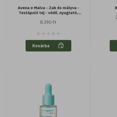
Avena e Malva - Zab és mályva -
B
Testápoló tej - védő, nyugtató,
hidratáló
8.390 Ft
Kosárba