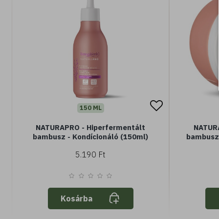
150 ML
NATURAPRO - Hiperfermentált
NATURA
bambusz - Kondícionáló (150ml)
bambusz
5.190 Ft
Kosárba