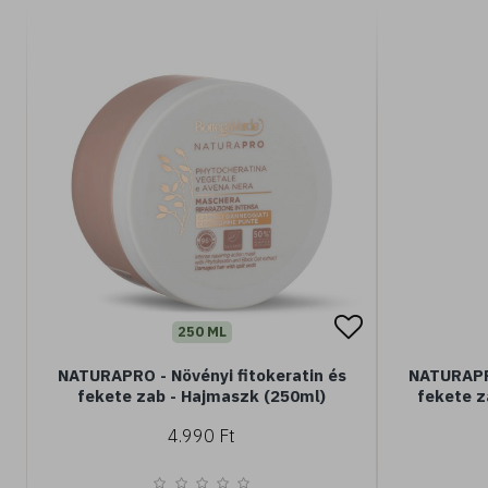
250 ML
NATURAPRO - Növényi fitokeratin és
NATURAPRO
fekete zab - Hajmaszk (250ml)
fekete z
4.990 Ft