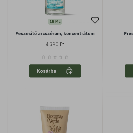
15 ML
Feszesítő arcszérum, koncentrátum
Fres
4.390 Ft
Kosárba