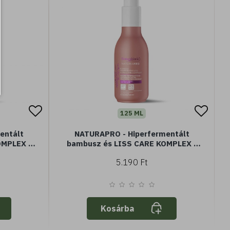
125 ML
entált
NATURAPRO - Hiperfermentált
OMPLEX -
bambusz és LISS CARE KOMPLEX -
Termoaktív védő (125ml)
5.190 Ft
Kosárba