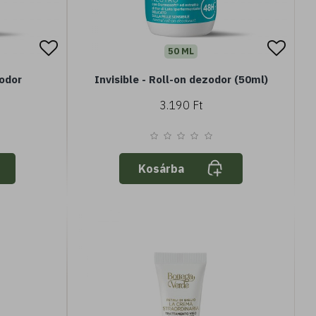
50 ML
zodor
Invisible - Roll-on dezodor (50ml)
3.190 Ft
Kosárba