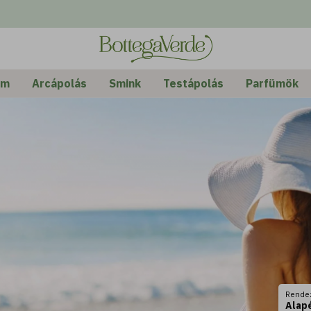
em
Arcápolás
Smink
Testápolás
Parfümök
Rende
Alap