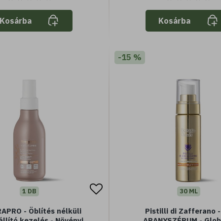
Kosárba
Kosárba
-15 %
1 DB
30 ML
APRO - Öblítés nélküli
Pistilli di Zafferano 
állító kezelés - Növényi
ARANYSZÉRUM - Glob