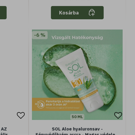
Kosárba
-6 %
50 ML
- AZ
SOL Aloe hyaluronsav -
ális
Fényvédőkrém arcra - Magas védelem