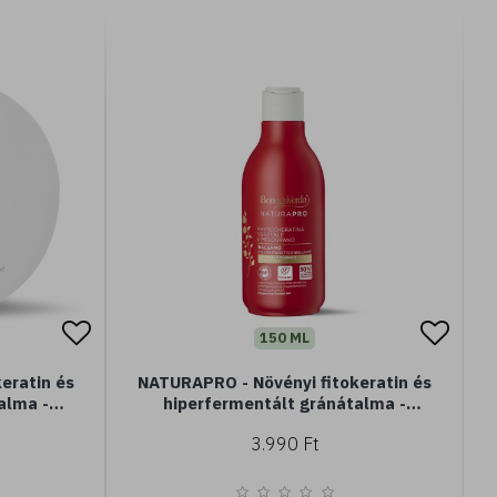
150 ML
eratin és
NATURAPRO - Növényi fitokeratin és
alma -
hiperfermentált gránátalma -
)
Kondícionáló (150ml)
3.990 Ft