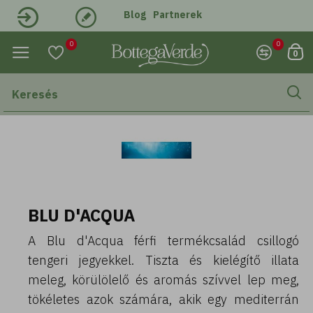
Blog
Partnerek
Belépés
Regisztráció
0
0
0
BLU D'ACQUA
A Blu d'Acqua férfi termékcsalád csillogó
tengeri jegyekkel. Tiszta és kielégítő illata
meleg, körülölelő és aromás szívvel lep meg,
tökéletes azok számára, akik egy mediterrán