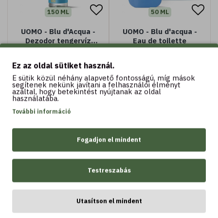
150 ML
50 ML
UOMO - Blu d'Acqua -
UOMO - Blu d'acqua -
Dezodor tengervíz
Eau de toilette
sókkal (150 ml)
4.290 Ft
10.990 Ft
5.290 Ft
11.990 Ft
Ez az oldal sütiket használ.
E sütik közül néhány alapvető fontosságú, míg mások
segítenek nekünk javítani a felhasználói élményt
azáltal, hogy betekintést nyújtanak az oldal
használatába.
Kosárba
Kosárba
További információ
Elértél a lista végére
Fogadjon el mindent
Testreszabás
Bottega Verde hírlevél
Utasítson el mindent