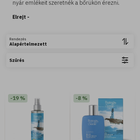
nyár emlékeit szeretnék a bőrükön érezni.
Elrejt -
Rendezés
Alapértelmezett
Szűrés
400 ML
Fiori d'Oriente - Tusfürdő ylang ylang és
damaszkuszi rózsa kivonattal (400 ml)
-19 %
-8 %
2.590 Ft
Kosárba