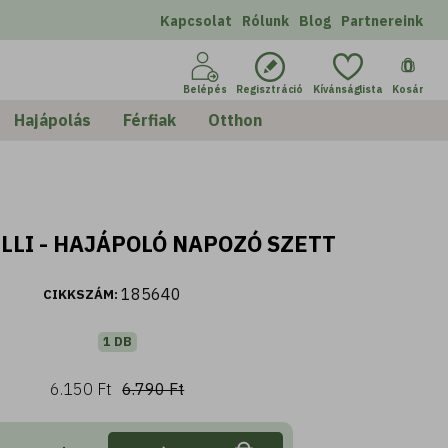
Kapcsolat
Rólunk
Blog
Partnereink
0
Belépés
Regisztráció
Kívánságlista
Kosár
Hajápolás
Férfiak
Otthon
LLI - HAJÁPOLÓ NAPOZÓ SZETT
185640
CIKKSZÁM:
1 DB
6.150 Ft
6.790 Ft