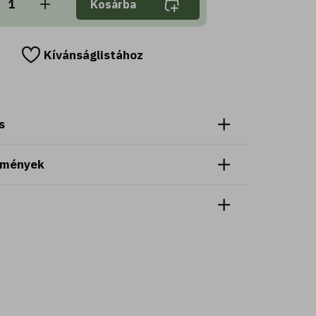
Kosárba
Kívánságlistához
s
emények