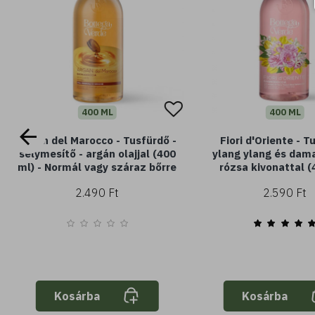
400 ML
400 ML
Argan del Marocco - Tusfürdő -
Fiori d'Oriente - T
selymesítő - argán olajjal (400
ylang ylang és dam
ml) - Normál vagy száraz bőrre
rózsa kivonattal (
2.490 Ft
2.590 Ft
Kosárba
Kosárba