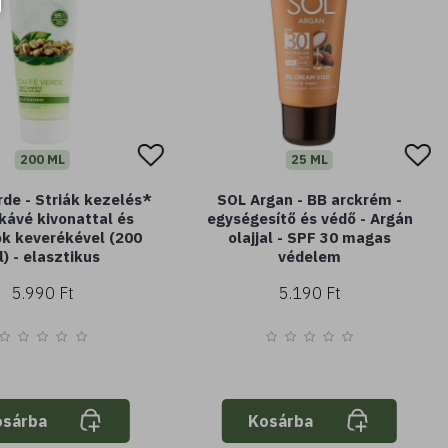
200 ML
25 ML
rde - Striák kezelés*
SOL Argan - BB arckrém -
 kávé kivonattal és
egységesítő és védő - Argán
jok keverékével (200
olajjal - SPF 30 magas
) - elasztikus
védelem
5.990 Ft
5.190 Ft
osárba
Kosárba