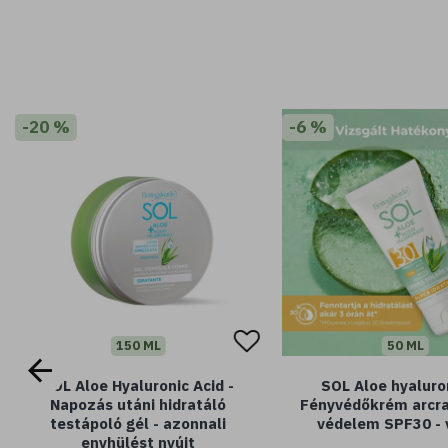
-20 %
-6 %
150 ML
50 ML
SOL Aloe Hyaluronic Acid -
SOL Aloe hyaluro
Napozás utáni hidratáló
Fényvédőkrém arcra
testápoló gél - azonnali
védelem SPF30 - v
enyhülést nyújt