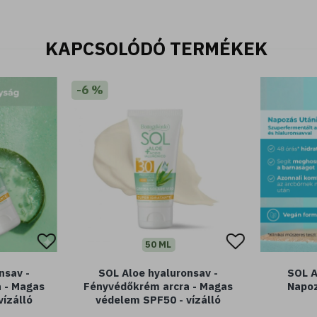
KAPCSOLÓDÓ TERMÉKEK
-6 %
50 ML
nsav -
SOL Aloe hyaluronsav -
SOL A
 - Magas
Fényvédőkrém arcra - Magas
Napoz
ízálló
védelem SPF50 - vízálló