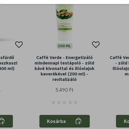
200 ML
usfürdő
Caffè Verde - Energetizáló
Caffè Ve
aszkuszi
mindennapi testápoló - zöld
- zöld
400 ml)
kávé kivonattal és illóolajok
illóola
keverékével (200 ml) -
ml
revitalizáló
5.490 Ft
Kosárba
K