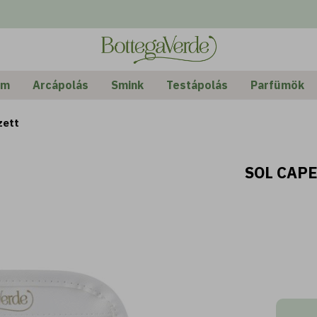
em
Arcápolás
Smink
Testápolás
Parfümök
zett
SOL CAPE