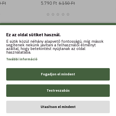
 Ft
5.790 Ft
6.150 Ft
Ez az oldal sütiket használ.
Kosárba
K
E sütik közül néhány alapvető fontosságú, míg mások
segítenek nekünk javítani a felhasználói élményt
azáltal, hogy betekintést nyújtanak az oldal
használatába.
További információ
LEGTÖBBET VÁSÁROLT
Fogadjon el mindent
Testreszabás
Utasítson el mindent