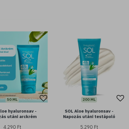
50 ML
200 ML
loe hyaluronsav -
SOL Aloe hyaluronsav -
ás utáni arckrém
Napozás utáni testápoló
4.290 Ft
5.290 Ft