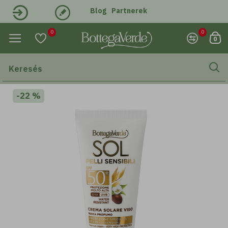
Blog
Partnerek
Belépés
Regisztráció
0
0
0
-22 %