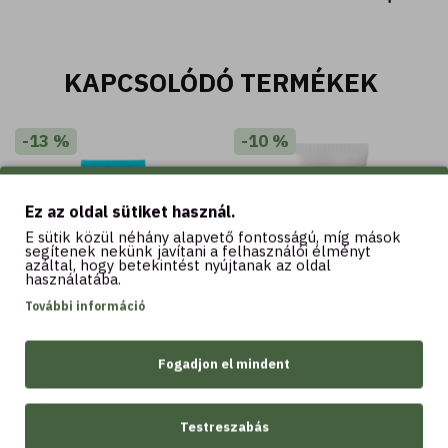
KAPCSOLÓDÓ TERMÉKEK
-13 %
-10 %
Ez az oldal sütiket használ.
E sütik közül néhány alapvető fontosságú, míg mások
segítenek nekünk javítani a felhasználói élményt
azáltal, hogy betekintést nyújtanak az oldal
használatába.
További információ
50 ML
50 ML
SOL Aloe - Napozás
SOL Aloe - Nyugtató és
Fogadjon el mindent
utáni arcmaszk krém -
hidratáló arckrém, Aloe
szuperhidratáló és
lével - SPF20 - közepes
nyugtató - 20% Aloe
védelem vízálló
juice* - azonnali
Testreszabás
4.490 Ft
4.990 Ft
enyhülés - minden