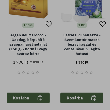
150 G
1 DB
Argan del Marocco -
Estratti di bellezza -
Gazdag, bőrpuhító
Szemkontúr maszk
szappan argánolajjal
búzavirággal és
(150 g) - normál vagy
centellával, világító
száraz bőrre
hatású
1.790 Ft
2.090 Ft
1.790 Ft
Kosárba
Kosárba