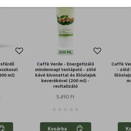
200 ML
usfürdő
Caffè Verde - Energetizáló
Caffè Ve
aszkuszi
mindennapi testápoló - zöld
- zöld
400 ml)
kávé kivonattal és illóolajok
illóola
keverékével (200 ml) -
ml
revitalizáló
5.490 Ft
Kosárba
K