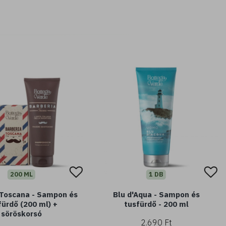
200 ML
1 DB
 Toscana - Sampon és
Blu d'Aqua - Sampon és
fürdő (200 ml) +
tusfürdő - 200 ml
söröskorsó
2.690 Ft