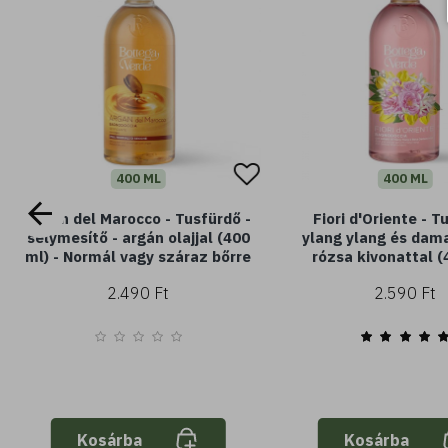
400 ML
400 ML
Argan del Marocco - Tusfürdő -
Fiori d'Oriente - T
selymesítő - argán olajjal (400
ylang ylang és dam
ml) - Normál vagy száraz bőrre
rózsa kivonattal (
2.490 Ft
2.590 Ft
Kosárba
Kosárba