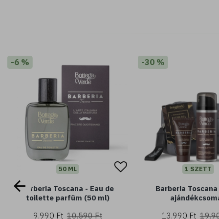
-6 %
-30 %
50 ML
1 SZETT
Barberia Toscana - Eau de
Barberia Toscana 
toilette parfüm (50 ml)
ajándékcsom
9.990 Ft
10.590 Ft
13.990 Ft
19.9