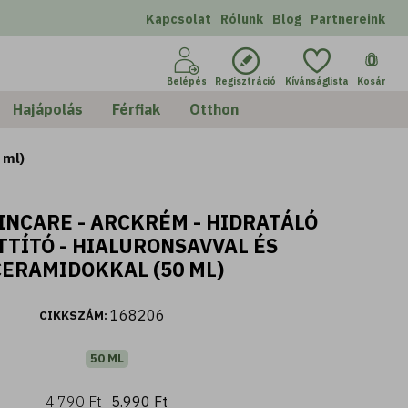
Kapcsolat
Rólunk
Blog
Partnereink
0
Belépés
Regisztráció
Kívánságlista
Kosár
Hajápolás
Férfiak
Otthon
 ml)
INCARE - ARCKRÉM - HIDRATÁLÓ
TTÍTÓ - HIALURONSAVVAL ÉS
CERAMIDOKKAL (50 ML)
168206
CIKKSZÁM:
50 ML
4.790 Ft
5.990 Ft