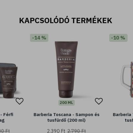
KAPCSOLÓDÓ TERMÉKEK
-14 %
-10 %
200 ML
- Férfi
Barberia Toscana - Sampon és
Barberia
ag
tusfürdő (200 ml)
tus
00 Ft
2.390 Ft
2.790 Ft