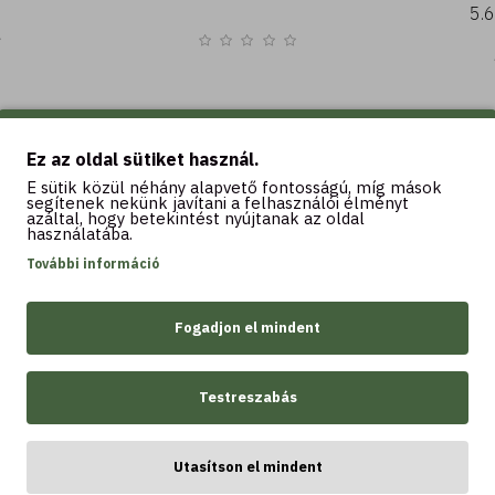
5.
Ez az oldal sütiket használ.
Kosárba
K
E sütik közül néhány alapvető fontosságú, míg mások
segítenek nekünk javítani a felhasználói élményt
azáltal, hogy betekintést nyújtanak az oldal
használatába.
További információ
Fogadjon el mindent
LEGTÖBBET VÁSÁROLT
Testreszabás
Utasítson el mindent