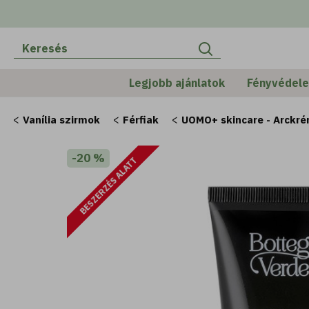
Legjobb ajánlatok
Fényvédel
Vanília szirmok
Férfiak
UOMO+ skincare - Arckrém
-20 %
BESZERZÉS ALATT