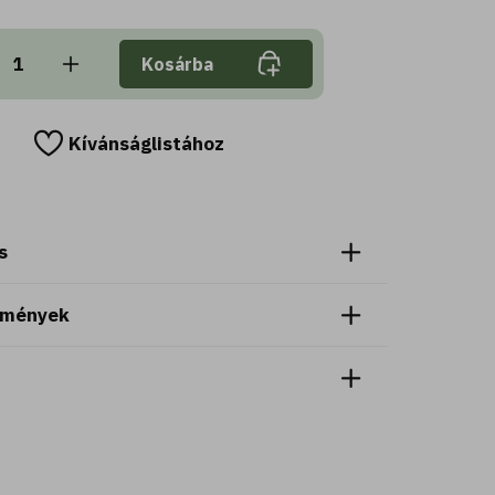
Kosárba
Kívánságlistához
s
emények